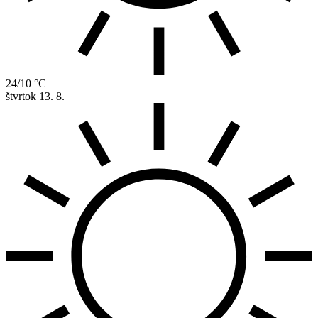
24/10 °C
štvrtok
13. 8.