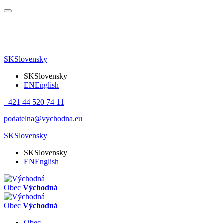
SK
Slovensky
SK
Slovensky
EN
English
+421 44 520 74 11
podatelna@vychodna.eu
SK
Slovensky
SK
Slovensky
EN
English
Obec
Východná
Obec
Východná
Obec