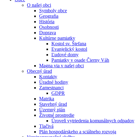
O našej obci
Symboly obce
Geografia
História
Osobnosti
Doprava
Kultúrne pamiatky
Kostol sv. Štefana
Evanjelický kostol
Ľudové domy
Pamiatky v osade Čierny Váh
Magna via v našej obci
Obecný úrad
Kontakty
Úradné hodiny
Zamestnanci
GDPR
Matrika
Stavebný úrad
Územný plán
Životné prostredie
Úroveň vytriedenia komunálnych odpadov
Tlačivá
Plán hospodárskeho a sciálneho rozvoja