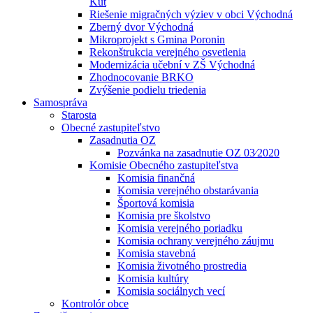
Kút
Riešenie migračných výziev v obci Východná
Zberný dvor Východná
Mikroprojekt s Gmina Poronin
Rekonštrukcia verejného osvetlenia
Modernizácia učební v ZŠ Východná
Zhodnocovanie BRKO
Zvýšenie podielu triedenia
Samospráva
Starosta
Obecné zastupiteľstvo
Zasadnutia OZ
Pozvánka na zasadnutie OZ 03⁄2020
Komisie Obecného zastupiteľstva
Komisia finančná
Komisia verejného obstarávania
Športová komisia
Komisia pre školstvo
Komisia verejného poriadku
Komisia ochrany verejného záujmu
Komisia stavebná
Komisia životného prostredia
Komisia kultúry
Komisia sociálnych vecí
Kontrolór obce