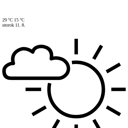
29 °C
15 °C
utorok
11. 8.