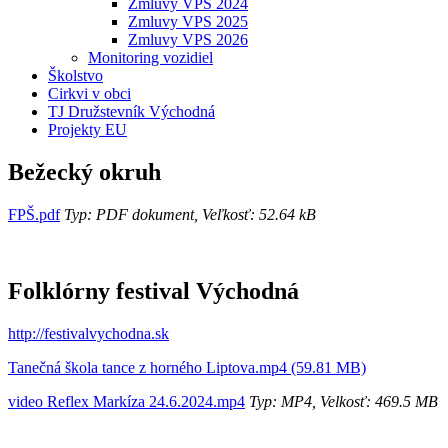
Zmluvy VPS 2024
Zmluvy VPS 2025
Zmluvy VPS 2026
Monitoring vozidiel
Školstvo
Cirkvi v obci
TJ Družstevník Východná
Projekty EU
Bežecký okruh
FPŠ.pdf
Typ: PDF dokument, Veľkosť: 52.64 kB
Folklórny festival Východná
http://festivalvychodna.sk
Tanečná škola tance z horného Liptova.mp4 (59.81 MB)
video Reflex Markíza 24.6.2024.mp4
Typ: MP4, Velkosť: 469.5 MB