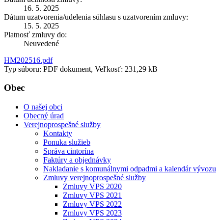
16. 5. 2025
Dátum uzatvorenia/udelenia súhlasu s uzatvorením zmluvy:
15. 5. 2025
Platnosť zmluvy do:
Neuvedené
HM202516.pdf
Typ súboru: PDF dokument, Veľkosť: 231,29 kB
Obec
O našej obci
Obecný úrad
Verejnoprospešné služby
Kontakty
Ponuka služieb
Správa cintorína
Faktúry a objednávky
Nakladanie s komunálnymi odpadmi a kalendár vývozu
Zmluvy verejnoprospešné služby
Zmluvy VPS 2020
Zmluvy VPS 2021
Zmluvy VPS 2022
Zmluvy VPS 2023