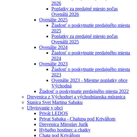
2026
Poplatky za predajné miesto počas
Ovenálii 2026
Ovenálie 2025
Žiadosť o poskytnutie predajného miesta
2025
Poplatky za predajné miesto počas
Ovenálii 2025
Ovenálie 2024
Žiadosť o poskytnutie predajného miesta
2024
Ovenálie 2023
Žiadosť o poskytnutie predajného miesta
2023
Ovenálie 2023 - Miestne poplatky obce
Východná
Žiadosť o poskytnutie predajného miesta 2022
Drevenica z Východnej a východnianska múranica
Stanica Svet Martina Sabaku
Ubytovanie v obci
Privát LEDOS
Privat Sabaka - Chalupa pod Kriváňom
Drevenica Miroslav Jurík
Hybajho hostinec a chatky
Chata pod Kriváňom