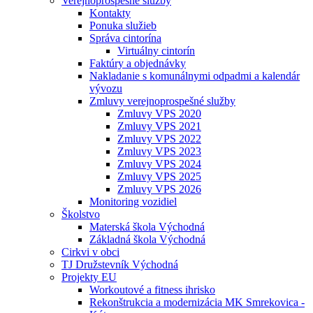
Verejnoprospešné služby
Kontakty
Ponuka služieb
Správa cintorína
Virtuálny cintorín
Faktúry a objednávky
Nakladanie s komunálnymi odpadmi a kalendár
vývozu
Zmluvy verejnoprospešné služby
Zmluvy VPS 2020
Zmluvy VPS 2021
Zmluvy VPS 2022
Zmluvy VPS 2023
Zmluvy VPS 2024
Zmluvy VPS 2025
Zmluvy VPS 2026
Monitoring vozidiel
Školstvo
Materská škola Východná
Základná škola Východná
Cirkvi v obci
TJ Družstevník Východná
Projekty EU
Workoutové a fitness ihrisko
Rekonštrukcia a modernizácia MK Smrekovica -