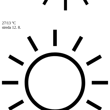
27/13 °C
streda
12. 8.