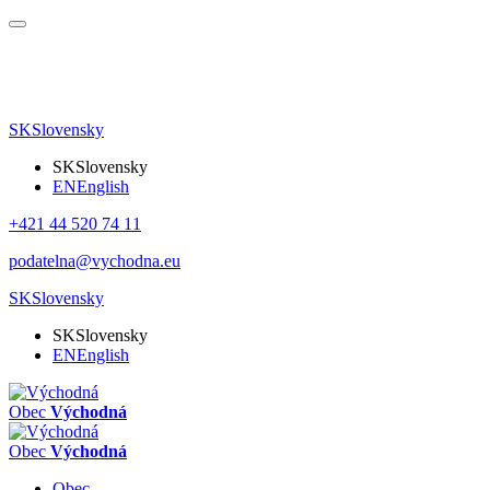
SK
Slovensky
SK
Slovensky
EN
English
+421 44 520 74 11
podatelna@vychodna.eu
SK
Slovensky
SK
Slovensky
EN
English
Obec
Východná
Obec
Východná
Obec