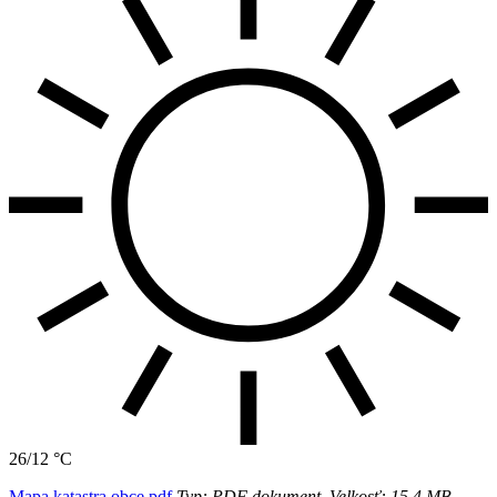
26/12 °C
Mapa katastra obce.pdf
Typ: PDF dokument, Velkosť: 15.4 MB