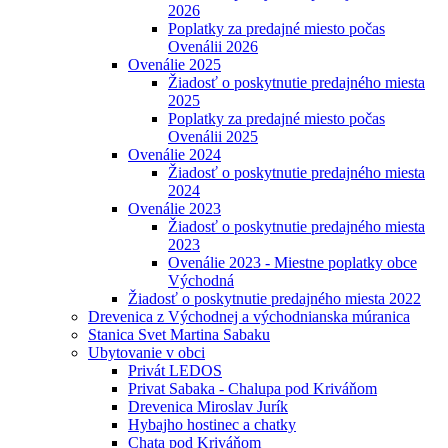
2026
Poplatky za predajné miesto počas
Ovenálii 2026
Ovenálie 2025
Žiadosť o poskytnutie predajného miesta
2025
Poplatky za predajné miesto počas
Ovenálii 2025
Ovenálie 2024
Žiadosť o poskytnutie predajného miesta
2024
Ovenálie 2023
Žiadosť o poskytnutie predajného miesta
2023
Ovenálie 2023 - Miestne poplatky obce
Východná
Žiadosť o poskytnutie predajného miesta 2022
Drevenica z Východnej a východnianska múranica
Stanica Svet Martina Sabaku
Ubytovanie v obci
Privát LEDOS
Privat Sabaka - Chalupa pod Kriváňom
Drevenica Miroslav Jurík
Hybajho hostinec a chatky
Chata pod Kriváňom