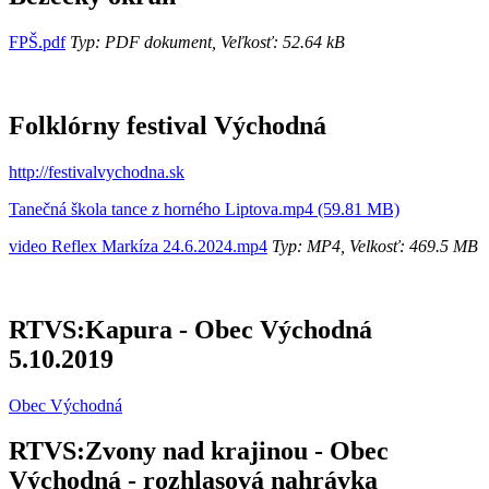
FPŠ.pdf
Typ: PDF dokument, Veľkosť: 52.64 kB
Folklórny festival Východná
http://festivalvychodna.sk
Tanečná škola tance z horného Liptova.mp4 (59.81 MB)
video Reflex Markíza 24.6.2024.mp4
Typ: MP4, Velkosť: 469.5 MB
RTVS:Kapura - Obec Východná
5.10.2019
Obec Východná
RTVS:Zvony nad krajinou - Obec
Východná - rozhlasová nahrávka