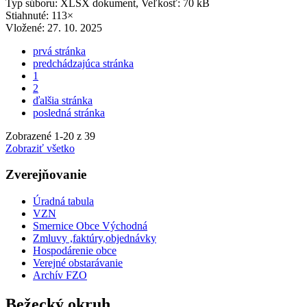
Typ súboru: XLSX dokument, Veľkosť: 70 kB
Stiahnuté: 113×
Vložené:
27. 10. 2025
prvá stránka
predchádzajúca stránka
1
2
ďalšia stránka
posledná stránka
Zobrazené
1
-
20
z 39
Zobraziť všetko
Zverejňovanie
Úradná tabula
VZN
Smernice Obce Východná
Zmluvy ,faktúry,objednávky
Hospodárenie obce
Verejné obstarávanie
Archív FZO
Bežecký okruh