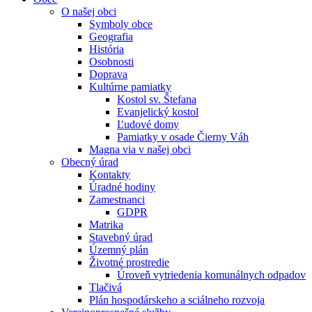
O našej obci
Symboly obce
Geografia
História
Osobnosti
Doprava
Kultúrne pamiatky
Kostol sv. Štefana
Evanjelický kostol
Ľudové domy
Pamiatky v osade Čierny Váh
Magna via v našej obci
Obecný úrad
Kontakty
Úradné hodiny
Zamestnanci
GDPR
Matrika
Stavebný úrad
Územný plán
Životné prostredie
Úroveň vytriedenia komunálnych odpadov
Tlačivá
Plán hospodárskeho a sciálneho rozvoja