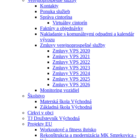
Verejnoprospešné služby
Kontakty
Ponuka služieb
Správa cintorína
Virtuálny cintorín
Faktúry a objednávky
Nakladanie s komunálnymi odpadmi a kalendár
vývozu
Zmluvy verejnoprospešné služby
Zmluvy VPS 2020
Zmluvy VPS 2021
Zmluvy VPS 2022
Zmluvy VPS 2023
Zmluvy VPS 2024
Zmluvy VPS 2025
Zmluvy VPS 2026
Monitoring vozidiel
Školstvo
Materská škola Východná
Základná škola Východná
Cirkvi v obci
TJ Družstevník Východná
Projekty EU
Workoutové a fitness ihrisko
Rekonštrukcia a modernizácia MK Smrekovica -