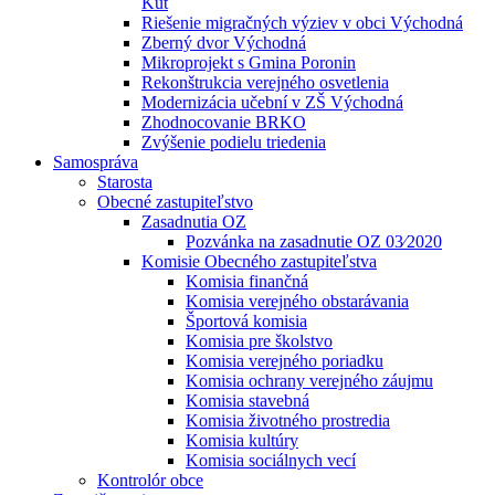
Kút
Riešenie migračných výziev v obci Východná
Zberný dvor Východná
Mikroprojekt s Gmina Poronin
Rekonštrukcia verejného osvetlenia
Modernizácia učební v ZŠ Východná
Zhodnocovanie BRKO
Zvýšenie podielu triedenia
Samospráva
Starosta
Obecné zastupiteľstvo
Zasadnutia OZ
Pozvánka na zasadnutie OZ 03⁄2020
Komisie Obecného zastupiteľstva
Komisia finančná
Komisia verejného obstarávania
Športová komisia
Komisia pre školstvo
Komisia verejného poriadku
Komisia ochrany verejného záujmu
Komisia stavebná
Komisia životného prostredia
Komisia kultúry
Komisia sociálnych vecí
Kontrolór obce