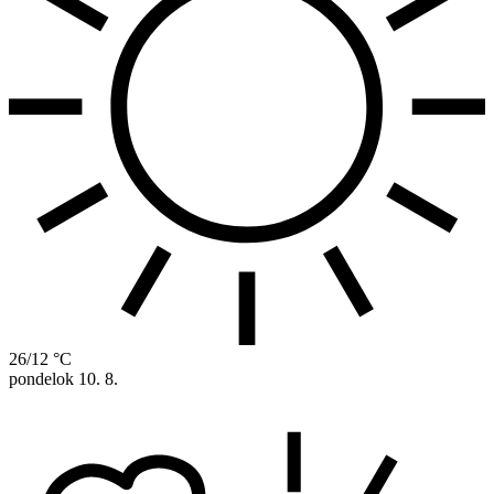
26/12 °C
pondelok
10. 8.