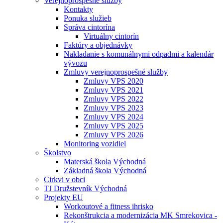
Verejnoprospešné služby
Kontakty
Ponuka služieb
Správa cintorína
Virtuálny cintorín
Faktúry a objednávky
Nakladanie s komunálnymi odpadmi a kalendár
vývozu
Zmluvy verejnoprospešné služby
Zmluvy VPS 2020
Zmluvy VPS 2021
Zmluvy VPS 2022
Zmluvy VPS 2023
Zmluvy VPS 2024
Zmluvy VPS 2025
Zmluvy VPS 2026
Monitoring vozidiel
Školstvo
Materská škola Východná
Základná škola Východná
Cirkvi v obci
TJ Družstevník Východná
Projekty EU
Workoutové a fitness ihrisko
Rekonštrukcia a modernizácia MK Smrekovica -