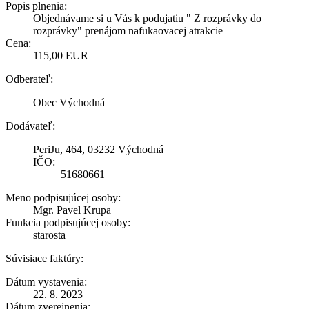
Popis plnenia:
Objednávame si u Vás k podujatiu " Z rozprávky do
rozprávky" prenájom nafukaovacej atrakcie
Cena:
115,00 EUR
Odberateľ:
Obec Východná
Dodávateľ:
PeriJu, 464, 03232 Východná
IČO:
51680661
Meno podpisujúcej osoby:
Mgr. Pavel Krupa
Funkcia podpisujúcej osoby:
starosta
Súvisiace faktúry:
Dátum vystavenia:
22. 8. 2023
Dátum zverejnenia: