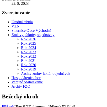
22. 8. 2023
Zverejňovanie
Úradná tabula
VZN
Smernice Obce Východná
Zmluvy ,faktúry,objednávky
Rok 2026
Rok 2025
Rok 2024
Rok 2023
Rok 2022
Rok 2021
Rok 2020
Rok 2019
Archív zmlúv faktúr objednávok
Hospodárenie obce
Verejné obstarávanie
Archív FZO
Bežecký okruh
FPŠ.pdf
Typ: PDF dokument, Veľkosť: 52.64 kB