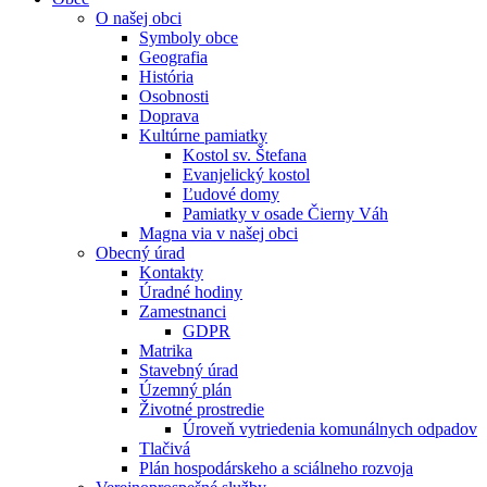
O našej obci
Symboly obce
Geografia
História
Osobnosti
Doprava
Kultúrne pamiatky
Kostol sv. Štefana
Evanjelický kostol
Ľudové domy
Pamiatky v osade Čierny Váh
Magna via v našej obci
Obecný úrad
Kontakty
Úradné hodiny
Zamestnanci
GDPR
Matrika
Stavebný úrad
Územný plán
Životné prostredie
Úroveň vytriedenia komunálnych odpadov
Tlačivá
Plán hospodárskeho a sciálneho rozvoja