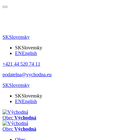
SK
Slovensky
SK
Slovensky
EN
English
+421 44 520 74 11
podatelna@vychodna.eu
SK
Slovensky
SK
Slovensky
EN
English
Obec
Východná
Obec
Východná
Obec