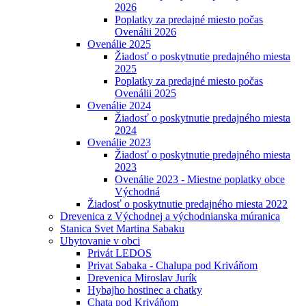
2026
Poplatky za predajné miesto počas
Ovenálii 2026
Ovenálie 2025
Žiadosť o poskytnutie predajného miesta
2025
Poplatky za predajné miesto počas
Ovenálii 2025
Ovenálie 2024
Žiadosť o poskytnutie predajného miesta
2024
Ovenálie 2023
Žiadosť o poskytnutie predajného miesta
2023
Ovenálie 2023 - Miestne poplatky obce
Východná
Žiadosť o poskytnutie predajného miesta 2022
Drevenica z Východnej a východnianska múranica
Stanica Svet Martina Sabaku
Ubytovanie v obci
Privát LEDOS
Privat Sabaka - Chalupa pod Kriváňom
Drevenica Miroslav Jurík
Hybajho hostinec a chatky
Chata pod Kriváňom