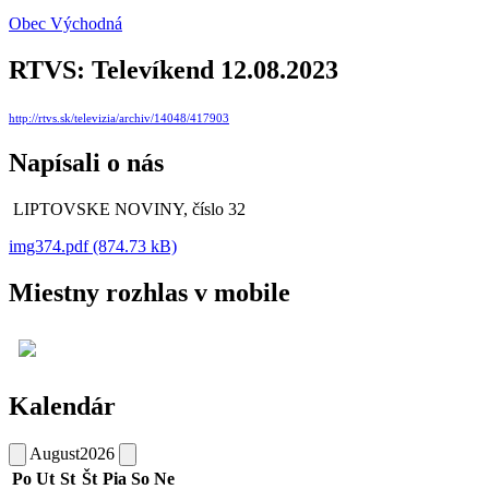
Obec Východná
RTVS: Televíkend 12.08.2023
http://rtvs.sk/televizia/archiv/14048/417903
Napísali o nás
LIPTOVSKE NOVINY, číslo 32
img374.pdf (874.73 kB)
Miestny rozhlas v mobile
Kalendár
August
2026
Po
Ut
St
Št
Pia
So
Ne