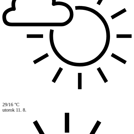
29/16 °C
utorok
11. 8.