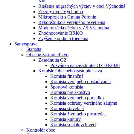
Kút
Riešenie migračných výziev v obci Východná
Zberný dvor Východná
Mikroprojekt s Gmina Poronin
Rekonštrukcia verejného osvetlenia
Modernizácia učební v ZŠ Východná
Zhodnocovanie BRKO
Zvýšenie podielu triedenia
Samospráva
Starosta
Obecné zastupiteľstvo
Zasadnutia OZ
Pozvánka na zasadnutie OZ 03⁄2020
Komisie Obecného zastupiteľstva
Komisia finančná
Komisia verejného obstarávania
Športová komisia
Komisia pre školstvo
Komisia verejného poriadku
Komisia ochrany verejného záujmu
Komisia stavebná
Komisia životného prostredia
Komisia kultúry
Komisia sociálnych vecí
Kontrolór obce