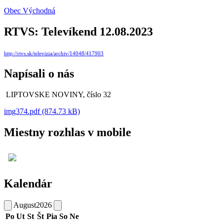
Obec Východná
RTVS: Televíkend 12.08.2023
http://rtvs.sk/televizia/archiv/14048/417903
Napísali o nás
LIPTOVSKE NOVINY, číslo 32
img374.pdf (874.73 kB)
Miestny rozhlas v mobile
Kalendár
August
2026
Po
Ut
St
Št
Pia
So
Ne