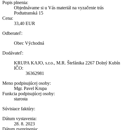
Popis plnenia:
Objednávame si u Vás materiál na vyzačenie trás
Podtatranská 15
Cena:
33,40 EUR
Odberateľ:
Obec Východná
Dodávateľ:
KRUPA KAJO, s.r.o., M.R. Štefánika 2267 Dolný Kubín
IČO:
36362981
Meno podpisujúcej osoby:
Mgr. Pavel Krupa
Funkcia podpisujúcej osoby:
starosta
Súvisiace faktúry:
Dátum vystavenia:
28. 8. 2023
Dátum zverejnenia: