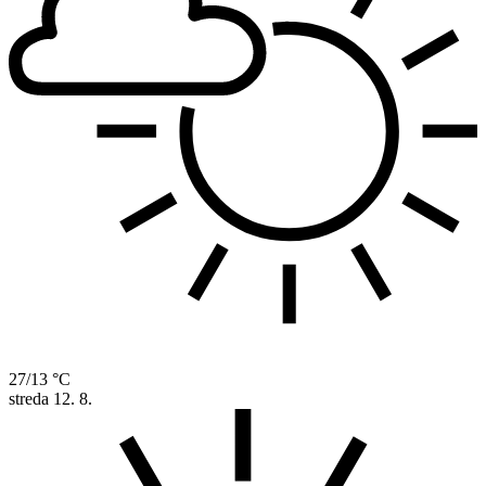
27/13 °C
streda
12. 8.