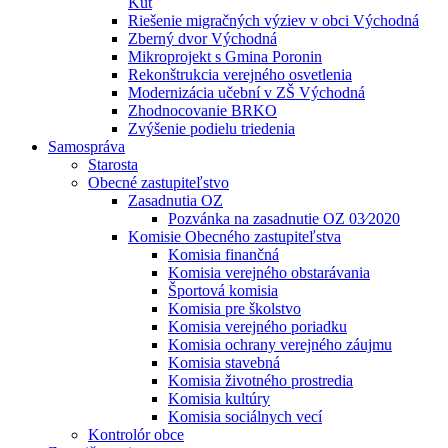
Kút
Riešenie migračných výziev v obci Východná
Zberný dvor Východná
Mikroprojekt s Gmina Poronin
Rekonštrukcia verejného osvetlenia
Modernizácia učební v ZŠ Východná
Zhodnocovanie BRKO
Zvýšenie podielu triedenia
Samospráva
Starosta
Obecné zastupiteľstvo
Zasadnutia OZ
Pozvánka na zasadnutie OZ 03⁄2020
Komisie Obecného zastupiteľstva
Komisia finančná
Komisia verejného obstarávania
Športová komisia
Komisia pre školstvo
Komisia verejného poriadku
Komisia ochrany verejného záujmu
Komisia stavebná
Komisia životného prostredia
Komisia kultúry
Komisia sociálnych vecí
Kontrolór obce