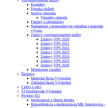
Verejnoprospešné služby
Kontakty
Ponuka služieb
Správa cintorína
Virtuálny cintorín
Faktúry a objednávky
Nakladanie s komunálnymi odpadmi a kalendár
vývozu
Zmluvy verejnoprospešné služby
Zmluvy VPS 2020
Zmluvy VPS 2021
Zmluvy VPS 2022
Zmluvy VPS 2023
Zmluvy VPS 2024
Zmluvy VPS 2025
Zmluvy VPS 2026
Monitoring vozidiel
Školstvo
Materská škola Východná
Základná škola Východná
Cirkvi v obci
TJ Družstevník Východná
Projekty EU
Workoutové a fitness ihrisko
Rekonštrukcia a modernizácia MK Smrekovica -