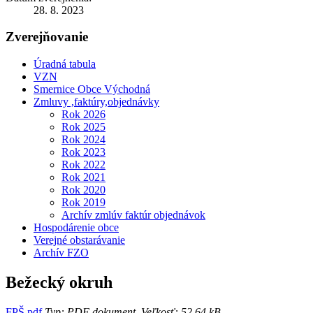
28. 8. 2023
Zverejňovanie
Úradná tabula
VZN
Smernice Obce Východná
Zmluvy ,faktúry,objednávky
Rok 2026
Rok 2025
Rok 2024
Rok 2023
Rok 2022
Rok 2021
Rok 2020
Rok 2019
Archív zmlúv faktúr objednávok
Hospodárenie obce
Verejné obstarávanie
Archív FZO
Bežecký okruh
FPŠ.pdf
Typ: PDF dokument, Veľkosť: 52.64 kB