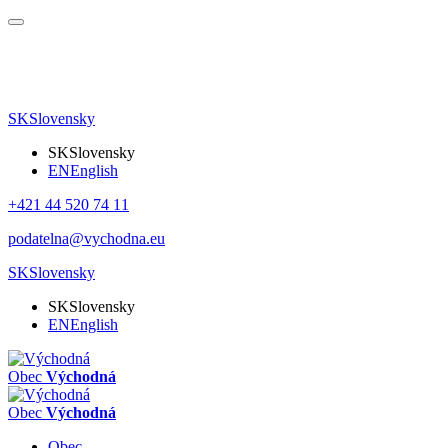
SK
Slovensky
SK
Slovensky
EN
English
+421 44 520 74 11
podatelna@vychodna.eu
SK
Slovensky
SK
Slovensky
EN
English
Obec
Východná
Obec
Východná
Obec