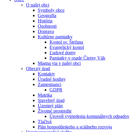
O našej obci
Symboly obce
Geografia
História
Osobnosti
Doprava
Kultúrne pamiatky
Kostol sv. Štefana
Evanjelický kostol
Ľudové domy
Pamiatky v osade Čierny Váh
Magna via v našej obci
Obecný úrad
Kontakty
Úradné hodiny
Zamestnanci
GDPR
Matrika
Stavebný úrad
Územný plán
Životné prostredie
Úroveň vytriedenia komunálnych odpadov
Tlačivá
Plán hospodárskeho a sciálneho rozvoja