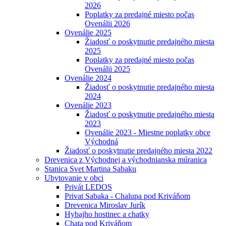
2026
Poplatky za predajné miesto počas
Ovenálii 2026
Ovenálie 2025
Žiadosť o poskytnutie predajného miesta
2025
Poplatky za predajné miesto počas
Ovenálii 2025
Ovenálie 2024
Žiadosť o poskytnutie predajného miesta
2024
Ovenálie 2023
Žiadosť o poskytnutie predajného miesta
2023
Ovenálie 2023 - Miestne poplatky obce
Východná
Žiadosť o poskytnutie predajného miesta 2022
Drevenica z Východnej a východnianska múranica
Stanica Svet Martina Sabaku
Ubytovanie v obci
Privát LEDOS
Privat Sabaka - Chalupa pod Kriváňom
Drevenica Miroslav Jurík
Hybajho hostinec a chatky
Chata pod Kriváňom