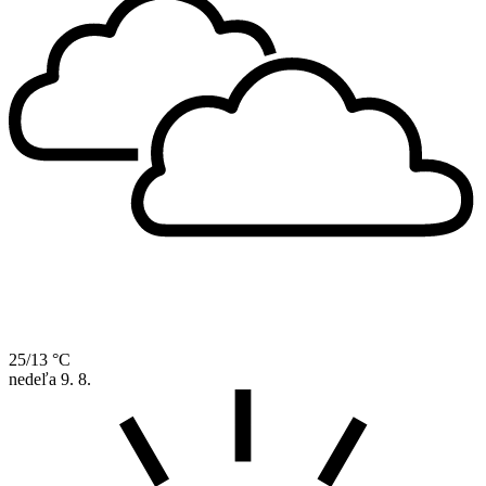
25/13 °C
nedeľa
9. 8.