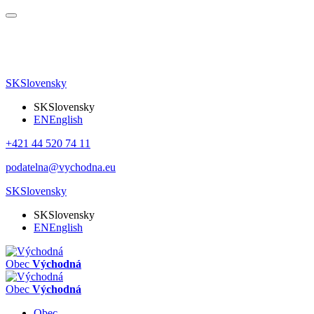
SK
Slovensky
SK
Slovensky
EN
English
+421 44 520 74 11
podatelna@vychodna.eu
SK
Slovensky
SK
Slovensky
EN
English
Obec
Východná
Obec
Východná
Obec