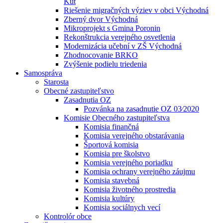
Kút
Riešenie migračných výziev v obci Východná
Zberný dvor Východná
Mikroprojekt s Gmina Poronin
Rekonštrukcia verejného osvetlenia
Modernizácia učební v ZŠ Východná
Zhodnocovanie BRKO
Zvýšenie podielu triedenia
Samospráva
Starosta
Obecné zastupiteľstvo
Zasadnutia OZ
Pozvánka na zasadnutie OZ 03⁄2020
Komisie Obecného zastupiteľstva
Komisia finančná
Komisia verejného obstarávania
Športová komisia
Komisia pre školstvo
Komisia verejného poriadku
Komisia ochrany verejného záujmu
Komisia stavebná
Komisia životného prostredia
Komisia kultúry
Komisia sociálnych vecí
Kontrolór obce