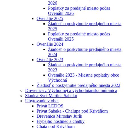
2026
Poplatky za predajné miesto počas
Ovenálii 2026
Ovenálie 2025
Žiadosť o poskytnutie predajného miesta
2025
Poplatky za predajné miesto počas
Ovenálii 2025
Ovenálie 2024
Žiadosť o poskytnutie predajného miesta
2024
Ovenálie 2023
Žiadosť o poskytnutie predajného miesta
2023
Ovenálie 2023 - Miestne poplatky obce
Východná
Žiadosť o poskytnutie predajného miesta 2022
Drevenica z Východnej a východnianska múranica
Stanica Svet Martina Sabaku
Ubytovanie v obci
Privát LEDOS
Privat Sabaka - Chalupa pod Kriváňom
Drevenica Miroslav Jurík
Hybajho hostinec a chatky
Chata pod Kriváňom