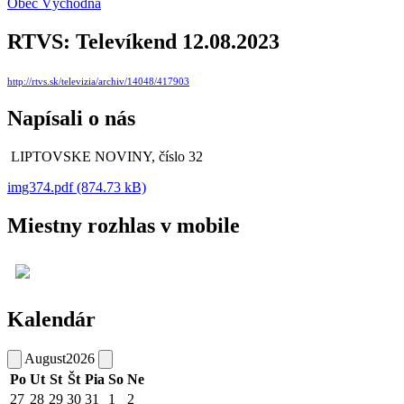
Obec Východná
RTVS: Televíkend 12.08.2023
http://rtvs.sk/televizia/archiv/14048/417903
Napísali o nás
LIPTOVSKE NOVINY, číslo 32
img374.pdf (874.73 kB)
Miestny rozhlas v mobile
Kalendár
August
2026
Po
Ut
St
Št
Pia
So
Ne
27
28
29
30
31
1
2