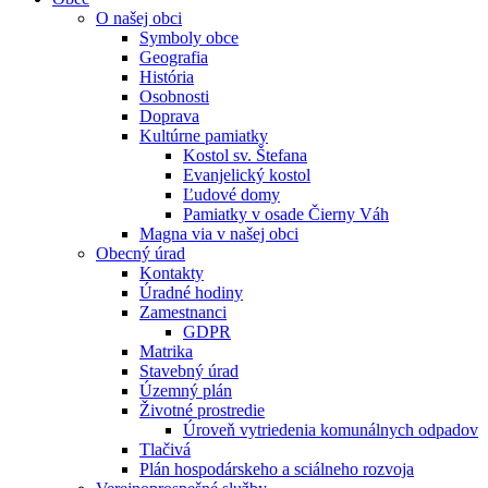
O našej obci
Symboly obce
Geografia
História
Osobnosti
Doprava
Kultúrne pamiatky
Kostol sv. Štefana
Evanjelický kostol
Ľudové domy
Pamiatky v osade Čierny Váh
Magna via v našej obci
Obecný úrad
Kontakty
Úradné hodiny
Zamestnanci
GDPR
Matrika
Stavebný úrad
Územný plán
Životné prostredie
Úroveň vytriedenia komunálnych odpadov
Tlačivá
Plán hospodárskeho a sciálneho rozvoja