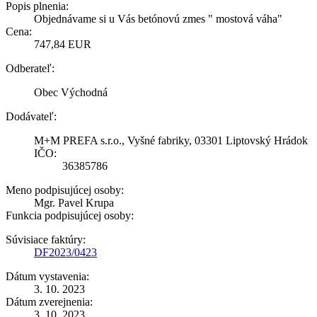
Popis plnenia:
Objednávame si u Vás betónovú zmes " mostová váha"
Cena:
747,84 EUR
Odberateľ:
Obec Východná
Dodávateľ:
M+M PREFA s.r.o., Vyšné fabriky, 03301 Liptovský Hrádok
IČO:
36385786
Meno podpisujúcej osoby:
Mgr. Pavel Krupa
Funkcia podpisujúcej osoby:
Súvisiace faktúry:
DF2023/0423
Dátum vystavenia:
3. 10. 2023
Dátum zverejnenia:
3. 10. 2023