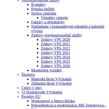
Verejnoprospešné služby
Kontakty
Ponuka služieb
Správa cintorína
Virtuálny cintorín
Faktúry a objednávky
Nakladanie s komunálnymi odpadmi a kalendár
vývozu
Zmluvy verejnoprospešné služby
Zmluvy VPS 2020
Zmluvy VPS 2021
Zmluvy VPS 2022
Zmluvy VPS 2023
Zmluvy VPS 2024
Zmluvy VPS 2025
Zmluvy VPS 2026
Monitoring vozidiel
Školstvo
Materská škola Východná
Základná škola Východná
Cirkvi v obci
TJ Družstevník Východná
Projekty EU
Workoutové a fitness ihrisko
Rekonštrukcia a modernizácia MK Smrekovica -