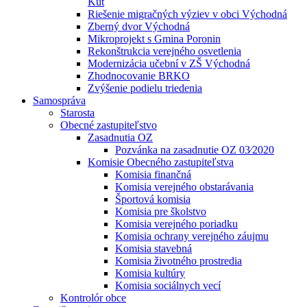
Kút
Riešenie migračných výziev v obci Východná
Zberný dvor Východná
Mikroprojekt s Gmina Poronin
Rekonštrukcia verejného osvetlenia
Modernizácia učební v ZŠ Východná
Zhodnocovanie BRKO
Zvýšenie podielu triedenia
Samospráva
Starosta
Obecné zastupiteľstvo
Zasadnutia OZ
Pozvánka na zasadnutie OZ 03⁄2020
Komisie Obecného zastupiteľstva
Komisia finančná
Komisia verejného obstarávania
Športová komisia
Komisia pre školstvo
Komisia verejného poriadku
Komisia ochrany verejného záujmu
Komisia stavebná
Komisia životného prostredia
Komisia kultúry
Komisia sociálnych vecí
Kontrolór obce