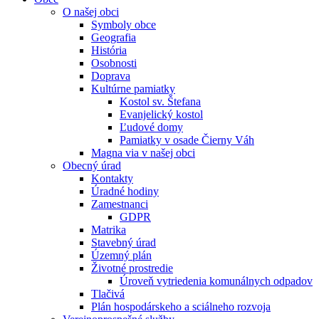
O našej obci
Symboly obce
Geografia
História
Osobnosti
Doprava
Kultúrne pamiatky
Kostol sv. Štefana
Evanjelický kostol
Ľudové domy
Pamiatky v osade Čierny Váh
Magna via v našej obci
Obecný úrad
Kontakty
Úradné hodiny
Zamestnanci
GDPR
Matrika
Stavebný úrad
Územný plán
Životné prostredie
Úroveň vytriedenia komunálnych odpadov
Tlačivá
Plán hospodárskeho a sciálneho rozvoja