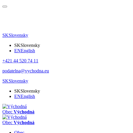
SK
Slovensky
SK
Slovensky
EN
English
+421 44 520 74 11
podatelna@vychodna.eu
SK
Slovensky
SK
Slovensky
EN
English
Obec
Východná
Obec
Východná
Obec