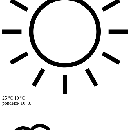
25 °C
10 °C
pondelok
10. 8.