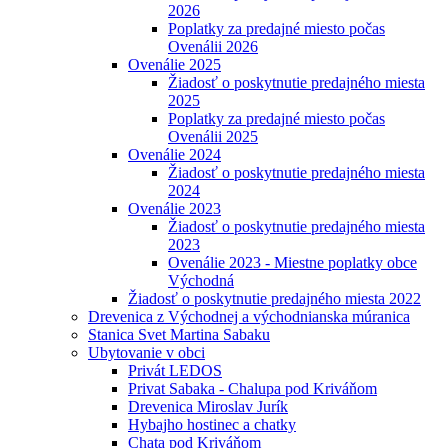
2026
Poplatky za predajné miesto počas
Ovenálii 2026
Ovenálie 2025
Žiadosť o poskytnutie predajného miesta
2025
Poplatky za predajné miesto počas
Ovenálii 2025
Ovenálie 2024
Žiadosť o poskytnutie predajného miesta
2024
Ovenálie 2023
Žiadosť o poskytnutie predajného miesta
2023
Ovenálie 2023 - Miestne poplatky obce
Východná
Žiadosť o poskytnutie predajného miesta 2022
Drevenica z Východnej a východnianska múranica
Stanica Svet Martina Sabaku
Ubytovanie v obci
Privát LEDOS
Privat Sabaka - Chalupa pod Kriváňom
Drevenica Miroslav Jurík
Hybajho hostinec a chatky
Chata pod Kriváňom