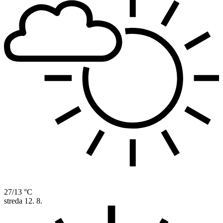
27/13 °C
streda
12. 8.