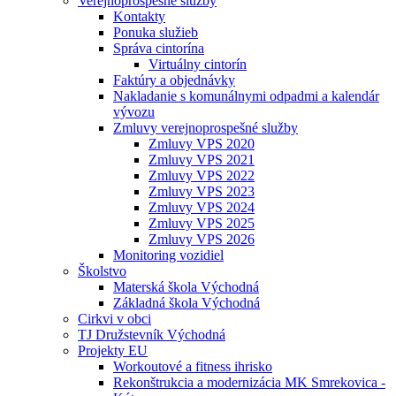
Verejnoprospešné služby
Kontakty
Ponuka služieb
Správa cintorína
Virtuálny cintorín
Faktúry a objednávky
Nakladanie s komunálnymi odpadmi a kalendár
vývozu
Zmluvy verejnoprospešné služby
Zmluvy VPS 2020
Zmluvy VPS 2021
Zmluvy VPS 2022
Zmluvy VPS 2023
Zmluvy VPS 2024
Zmluvy VPS 2025
Zmluvy VPS 2026
Monitoring vozidiel
Školstvo
Materská škola Východná
Základná škola Východná
Cirkvi v obci
TJ Družstevník Východná
Projekty EU
Workoutové a fitness ihrisko
Rekonštrukcia a modernizácia MK Smrekovica -