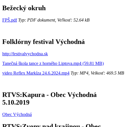
Bežecký okruh
FPŠ.pdf
Typ: PDF dokument, Veľkosť: 52.64 kB
Folklórny festival Východná
http://festivalvychodna.sk
Tanečná škola tance z horného Liptova.mp4 (59.81 MB)
video Reflex Markíza 24.6.2024.mp4
Typ: MP4, Velkosť: 469.5 MB
RTVS:Kapura - Obec Východná
5.10.2019
Obec Východná
RTVS:Zvony nad krajinou - Obec