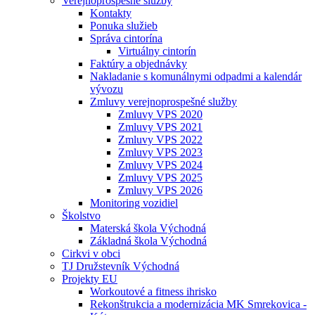
Verejnoprospešné služby
Kontakty
Ponuka služieb
Správa cintorína
Virtuálny cintorín
Faktúry a objednávky
Nakladanie s komunálnymi odpadmi a kalendár
vývozu
Zmluvy verejnoprospešné služby
Zmluvy VPS 2020
Zmluvy VPS 2021
Zmluvy VPS 2022
Zmluvy VPS 2023
Zmluvy VPS 2024
Zmluvy VPS 2025
Zmluvy VPS 2026
Monitoring vozidiel
Školstvo
Materská škola Východná
Základná škola Východná
Cirkvi v obci
TJ Družstevník Východná
Projekty EU
Workoutové a fitness ihrisko
Rekonštrukcia a modernizácia MK Smrekovica -