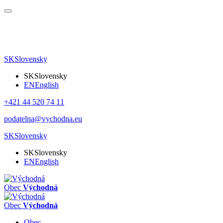
SK
Slovensky
SK
Slovensky
EN
English
+421 44 520 74 11
podatelna@vychodna.eu
SK
Slovensky
SK
Slovensky
EN
English
Obec
Východná
Obec
Východná
Obec