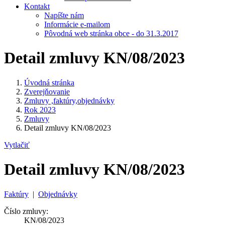
Kontakt
Napíšte nám
Informácie e-mailom
Pôvodná web stránka obce - do 31.3.2017
Detail zmluvy KN/08/2023
Úvodná stránka
Zverejňovanie
Zmluvy ,faktúry,objednávky
Rok 2023
Zmluvy
Detail zmluvy KN/08/2023
Vytlačiť
Detail zmluvy KN/08/2023
Faktúry
|
Objednávky
Číslo zmluvy:
KN/08/2023