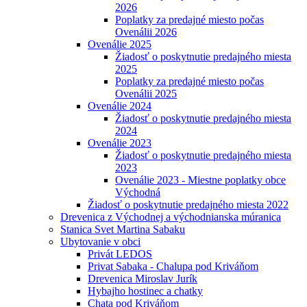
2026
Poplatky za predajné miesto počas
Ovenálii 2026
Ovenálie 2025
Žiadosť o poskytnutie predajného miesta
2025
Poplatky za predajné miesto počas
Ovenálii 2025
Ovenálie 2024
Žiadosť o poskytnutie predajného miesta
2024
Ovenálie 2023
Žiadosť o poskytnutie predajného miesta
2023
Ovenálie 2023 - Miestne poplatky obce
Východná
Žiadosť o poskytnutie predajného miesta 2022
Drevenica z Východnej a východnianska múranica
Stanica Svet Martina Sabaku
Ubytovanie v obci
Privát LEDOS
Privat Sabaka - Chalupa pod Kriváňom
Drevenica Miroslav Jurík
Hybajho hostinec a chatky
Chata pod Kriváňom