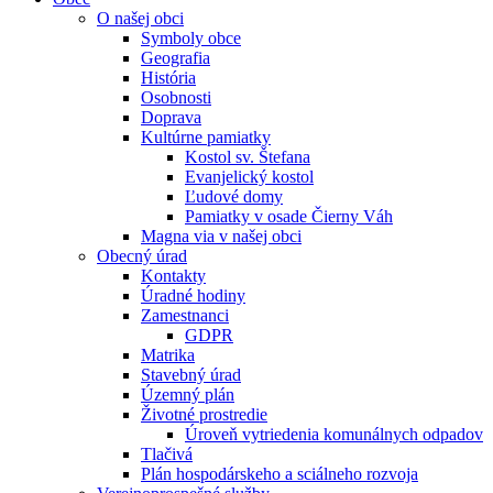
O našej obci
Symboly obce
Geografia
História
Osobnosti
Doprava
Kultúrne pamiatky
Kostol sv. Štefana
Evanjelický kostol
Ľudové domy
Pamiatky v osade Čierny Váh
Magna via v našej obci
Obecný úrad
Kontakty
Úradné hodiny
Zamestnanci
GDPR
Matrika
Stavebný úrad
Územný plán
Životné prostredie
Úroveň vytriedenia komunálnych odpadov
Tlačivá
Plán hospodárskeho a sciálneho rozvoja