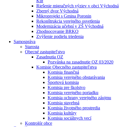
Kút
Riešenie migračných výziev v obci Východná
Zberný dvor Východná
Mikroprojekt s Gmina Poronin
Rekonštrukcia verejného osvetlenia
Modernizácia učební v ZŠ Východná
Zhodnocovanie BRKO
Zvýšenie podielu triedenia
Samospráva
Starosta
Obecné zastupiteľstvo
Zasadnutia OZ
Pozvánka na zasadnutie OZ 03⁄2020
Komisie Obecného zastupiteľstva
Komisia finančná
Komisia verejného obstarávania
Športová komisia
Komisia pre školstvo
Komisia verejného poriadku
Komisia ochrany verejného záujmu
Komisia stavebná
Komisia životného prostredia
Komisia kultúry
Komisia sociálnych vecí
Kontrolór obce