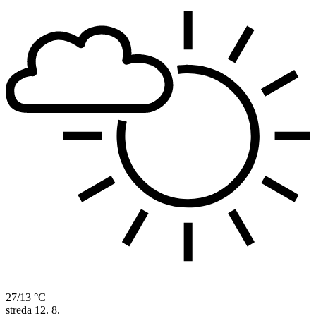
27/13 °C
streda
12. 8.