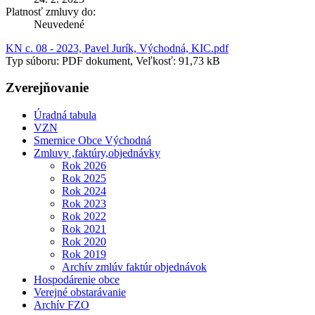
Platnosť zmluvy do:
Neuvedené
KN c. 08 - 2023, Pavel Jurík, Východná, KIC.pdf
Typ súboru: PDF dokument, Veľkosť: 91,73 kB
Zverejňovanie
Úradná tabula
VZN
Smernice Obce Východná
Zmluvy ,faktúry,objednávky
Rok 2026
Rok 2025
Rok 2024
Rok 2023
Rok 2022
Rok 2021
Rok 2020
Rok 2019
Archív zmlúv faktúr objednávok
Hospodárenie obce
Verejné obstarávanie
Archív FZO