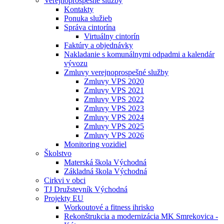
Verejnoprospešné služby
Kontakty
Ponuka služieb
Správa cintorína
Virtuálny cintorín
Faktúry a objednávky
Nakladanie s komunálnymi odpadmi a kalendár
vývozu
Zmluvy verejnoprospešné služby
Zmluvy VPS 2020
Zmluvy VPS 2021
Zmluvy VPS 2022
Zmluvy VPS 2023
Zmluvy VPS 2024
Zmluvy VPS 2025
Zmluvy VPS 2026
Monitoring vozidiel
Školstvo
Materská škola Východná
Základná škola Východná
Cirkvi v obci
TJ Družstevník Východná
Projekty EU
Workoutové a fitness ihrisko
Rekonštrukcia a modernizácia MK Smrekovica -