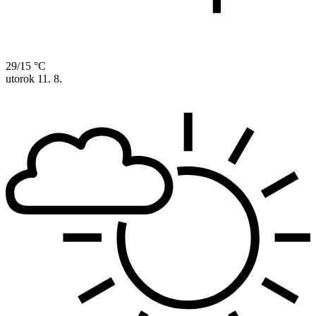
29/15 °C
utorok
11. 8.