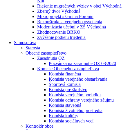
Kút
Riešenie migračných výziev v obci Východná
Zberný dvor Východná
Mikroprojekt s Gmina Poronin
Rekonštrukcia verejného osvetlenia
Modernizácia učební v ZŠ Východná
Zhodnocovanie BRKO
Zvýšenie podielu triedenia
Samospráva
Starosta
Obecné zastupiteľstvo
Zasadnutia OZ
Pozvánka na zasadnutie OZ 03⁄2020
Komisie Obecného zastupiteľstva
Komisia finančná
Komisia verejného obstarávania
Športová komisia
Komisia pre školstvo
Komisia verejného poriadku
Komisia ochrany verejného záujmu
Komisia stavebná
Komisia životného prostredia
Komisia kultúry
Komisia sociálnych vecí
Kontrolór obce