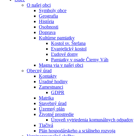
O našej obci
Symboly obce
Geografia
História
Osobnosti
Doprava
Kultúrne pamiatky
Kostol sv. Štefana
Evanjelický kostol
Ľudové domy
Pamiatky v osade Čierny Váh
Magna via v našej obci
Obecný úrad
Kontakty
Úradné hodiny
Zamestnanci
GDPR
Matrika
Stavebný úrad
Územný plán
Životné prostredie
Úroveň vytriedenia komunálnych odpadov
Tlačivá
Plán hospodárskeho a sciálneho rozvoja