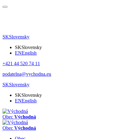
SK
Slovensky
SK
Slovensky
EN
English
+421 44 520 74 11
podatelna@vychodna.eu
SK
Slovensky
SK
Slovensky
EN
English
Obec
Východná
Obec
Východná
Obec