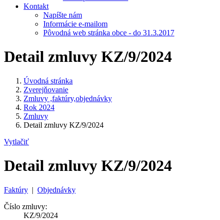
Kontakt
Napíšte nám
Informácie e-mailom
Pôvodná web stránka obce - do 31.3.2017
Detail zmluvy KZ/9/2024
Úvodná stránka
Zverejňovanie
Zmluvy ,faktúry,objednávky
Rok 2024
Zmluvy
Detail zmluvy KZ/9/2024
Vytlačiť
Detail zmluvy KZ/9/2024
Faktúry
|
Objednávky
Číslo zmluvy:
KZ/9/2024