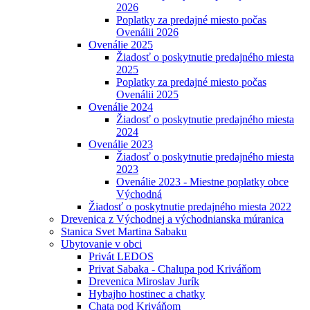
2026
Poplatky za predajné miesto počas
Ovenálii 2026
Ovenálie 2025
Žiadosť o poskytnutie predajného miesta
2025
Poplatky za predajné miesto počas
Ovenálii 2025
Ovenálie 2024
Žiadosť o poskytnutie predajného miesta
2024
Ovenálie 2023
Žiadosť o poskytnutie predajného miesta
2023
Ovenálie 2023 - Miestne poplatky obce
Východná
Žiadosť o poskytnutie predajného miesta 2022
Drevenica z Východnej a východnianska múranica
Stanica Svet Martina Sabaku
Ubytovanie v obci
Privát LEDOS
Privat Sabaka - Chalupa pod Kriváňom
Drevenica Miroslav Jurík
Hybajho hostinec a chatky
Chata pod Kriváňom