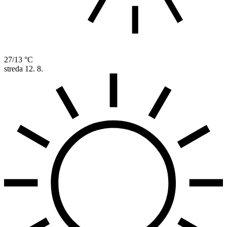
27/13 °C
streda
12. 8.