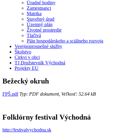
Úradné hodiny
Zamestnanci
Matrika
Stavebný úrad
Územný plán
Životné prostredie
Tlačivá
Plán hospodárskeho a sciálneho rozvoja
Verejnoprospešné služby
Školstvo
Cirkvi v obci
TJ Družstevník Východná
Projekty EU
Bežecký okruh
FPŠ.pdf
Typ: PDF dokument, Veľkosť: 52.64 kB
Folklórny festival Východná
http://festivalvychodna.sk