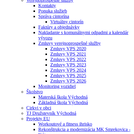
Verejnoprospešné služby
Kontakty
Ponuka služieb
Správa cintorína
Virtuálny cintorín
Faktúry a objednávky
Nakladanie s komunálnymi odpadmi a kalendár
vývozu
Zmluvy verejnoprospešné služby
Zmluvy VPS 2020
Zmluvy VPS 2021
Zmluvy VPS 2022
Zmluvy VPS 2023
Zmluvy VPS 2024
Zmluvy VPS 2025
Zmluvy VPS 2026
Monitoring vozidiel
Školstvo
Materská škola Východná
Základná škola Východná
Cirkvi v obci
TJ Družstevník Východná
Projekty EU
Workoutové a fitness ihrisko
Rekonštrukcia a modernizácia MK Smrekovica -