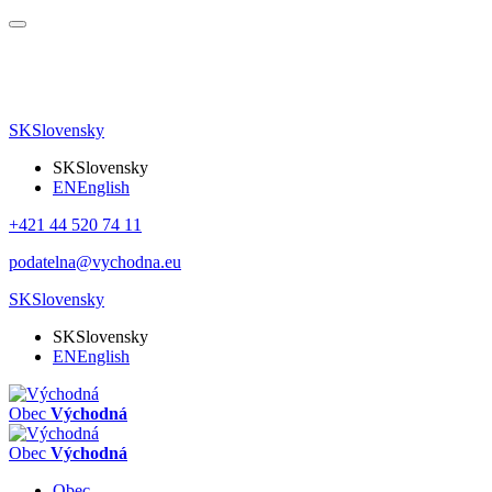
SK
Slovensky
SK
Slovensky
EN
English
+421 44 520 74 11
podatelna@vychodna.eu
SK
Slovensky
SK
Slovensky
EN
English
Obec
Východná
Obec
Východná
Obec