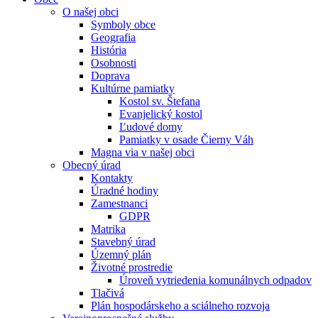
O našej obci
Symboly obce
Geografia
História
Osobnosti
Doprava
Kultúrne pamiatky
Kostol sv. Štefana
Evanjelický kostol
Ľudové domy
Pamiatky v osade Čierny Váh
Magna via v našej obci
Obecný úrad
Kontakty
Úradné hodiny
Zamestnanci
GDPR
Matrika
Stavebný úrad
Územný plán
Životné prostredie
Úroveň vytriedenia komunálnych odpadov
Tlačivá
Plán hospodárskeho a sciálneho rozvoja