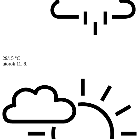
29/15 °C
utorok
11. 8.