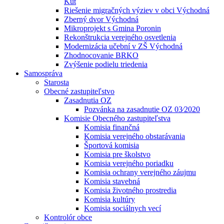
Kút
Riešenie migračných výziev v obci Východná
Zberný dvor Východná
Mikroprojekt s Gmina Poronin
Rekonštrukcia verejného osvetlenia
Modernizácia učební v ZŠ Východná
Zhodnocovanie BRKO
Zvýšenie podielu triedenia
Samospráva
Starosta
Obecné zastupiteľstvo
Zasadnutia OZ
Pozvánka na zasadnutie OZ 03⁄2020
Komisie Obecného zastupiteľstva
Komisia finančná
Komisia verejného obstarávania
Športová komisia
Komisia pre školstvo
Komisia verejného poriadku
Komisia ochrany verejného záujmu
Komisia stavebná
Komisia životného prostredia
Komisia kultúry
Komisia sociálnych vecí
Kontrolór obce