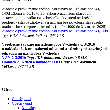
Velkosť: 141.99 kB
Žiadosť o preskúmanie spôsobilosti stavby na užívanie podľa §
140d zákona č. 50/1976 Zb. zákon o územnom plánovaní
a stavebnom poriadku (stavebný zákon) v znení neskorších
predpisov (stavba zhotovená a užívaná bez povolenia stavebného
úradu alebo v rozpore s ním od 1. januára 1990 do 31. marca 2025)
Žiadosť o preskúmanie spôsobilosti stavby na užívanie podľa §140d
Typ: PDF dokument, Veľkosť: 243.1 kB
Všeobecne záväzné nariadenie obce Východná č. 3/2016
o nakladaní s komunálnymi odpadmi a s drobnými stavebnými
odpadmi na území obce Východná
VZN č. 3/2016
Typ: PDF dokument, Veľkosť: 8 MB
Dodatok č. 1/2020 o nakladaní s KO
Typ: PDF dokument,
Veľkosť: 237.59 kB
Obec
O našej obci
Obecný úrad
Kontakty