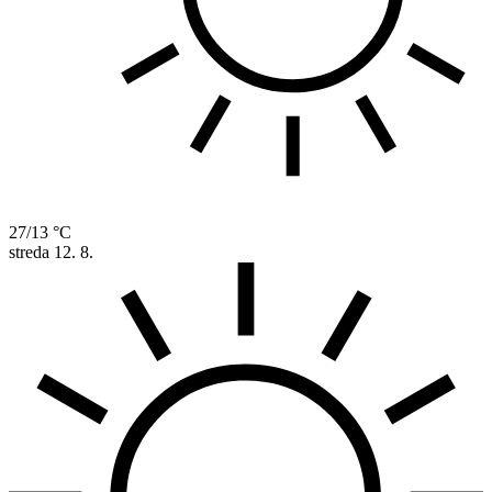
27/13 °C
streda
12. 8.