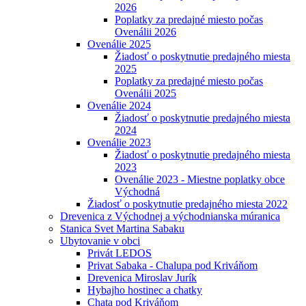
2026
Poplatky za predajné miesto počas
Ovenálii 2026
Ovenálie 2025
Žiadosť o poskytnutie predajného miesta
2025
Poplatky za predajné miesto počas
Ovenálii 2025
Ovenálie 2024
Žiadosť o poskytnutie predajného miesta
2024
Ovenálie 2023
Žiadosť o poskytnutie predajného miesta
2023
Ovenálie 2023 - Miestne poplatky obce
Východná
Žiadosť o poskytnutie predajného miesta 2022
Drevenica z Východnej a východnianska múranica
Stanica Svet Martina Sabaku
Ubytovanie v obci
Privát LEDOS
Privat Sabaka - Chalupa pod Kriváňom
Drevenica Miroslav Jurík
Hybajho hostinec a chatky
Chata pod Kriváňom