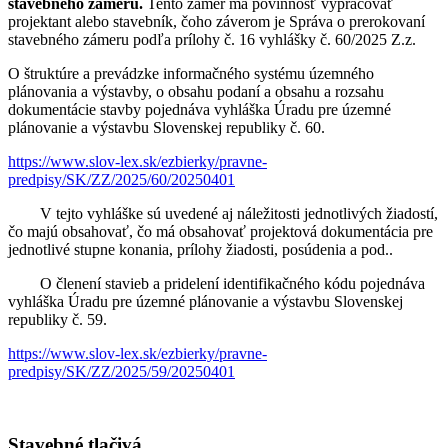
stavebného zámeru.
Tento zámer má povinnosť vypracovať
projektant alebo stavebník, čoho záverom je Správa o prerokovaní
stavebného zámeru podľa prílohy č. 16 vyhlášky č. 60/2025 Z.z.
O štruktúre a prevádzke informačného systému územného
plánovania a výstavby, o obsahu podaní a obsahu a rozsahu
dokumentácie stavby pojednáva vyhláška Úradu pre územné
plánovanie a výstavbu Slovenskej republiky č. 60.
https://www.slov-lex.sk/ezbierky/pravne-
predpisy/SK/ZZ/2025/60/20250401
V tejto vyhláške sú uvedené aj náležitosti jednotlivých žiadostí,
čo majú obsahovať, čo má obsahovať projektová dokumentácia pre
jednotlivé stupne konania, prílohy žiadosti, posúdenia a pod..
O členení stavieb a pridelení identifikačného kódu pojednáva
vyhláška Úradu pre územné plánovanie a výstavbu Slovenskej
republiky č. 59.
https://www.slov-lex.sk/ezbierky/pravne-
predpisy/SK/ZZ/2025/59/20250401
Stavebné tlačivá