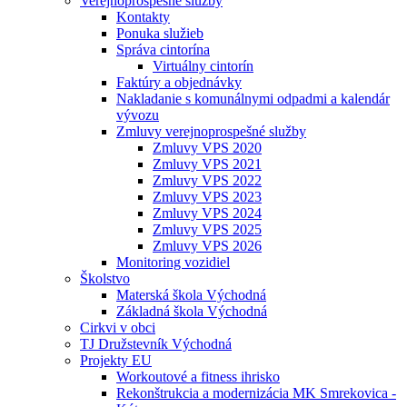
Verejnoprospešné služby
Kontakty
Ponuka služieb
Správa cintorína
Virtuálny cintorín
Faktúry a objednávky
Nakladanie s komunálnymi odpadmi a kalendár
vývozu
Zmluvy verejnoprospešné služby
Zmluvy VPS 2020
Zmluvy VPS 2021
Zmluvy VPS 2022
Zmluvy VPS 2023
Zmluvy VPS 2024
Zmluvy VPS 2025
Zmluvy VPS 2026
Monitoring vozidiel
Školstvo
Materská škola Východná
Základná škola Východná
Cirkvi v obci
TJ Družstevník Východná
Projekty EU
Workoutové a fitness ihrisko
Rekonštrukcia a modernizácia MK Smrekovica -