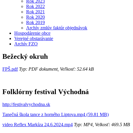
Rok 2023
Rok 2022
Rok 2021
Rok 2020
Rok 2019
Archív zmlúv faktúr objednávok
Hospodárenie obce
Verejné obstarávanie
Archív FZO
Bežecký okruh
FPŠ.pdf
Typ: PDF dokument, Veľkosť: 52.64 kB
Folklórny festival Východná
http://festivalvychodna.sk
Tanečná škola tance z horného Liptova.mp4 (59.81 MB)
video Reflex Markíza 24.6.2024.mp4
Typ: MP4, Velkosť: 469.5 MB