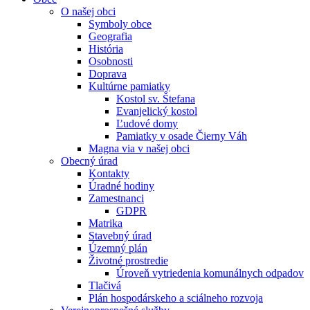
O našej obci
Symboly obce
Geografia
História
Osobnosti
Doprava
Kultúrne pamiatky
Kostol sv. Štefana
Evanjelický kostol
Ľudové domy
Pamiatky v osade Čierny Váh
Magna via v našej obci
Obecný úrad
Kontakty
Úradné hodiny
Zamestnanci
GDPR
Matrika
Stavebný úrad
Územný plán
Životné prostredie
Úroveň vytriedenia komunálnych odpadov
Tlačivá
Plán hospodárskeho a sciálneho rozvoja