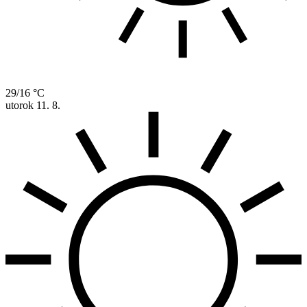
29/16 °C
utorok
11. 8.