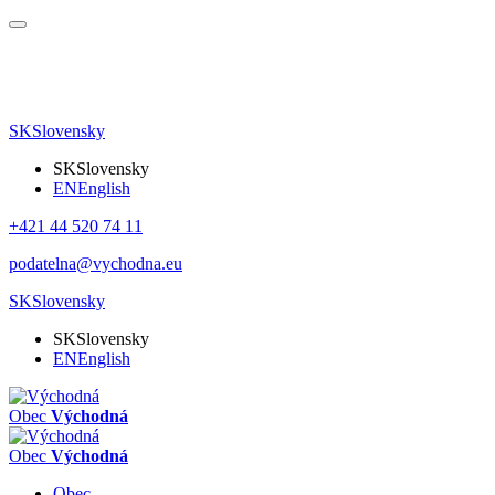
SK
Slovensky
SK
Slovensky
EN
English
+421 44 520 74 11
podatelna@vychodna.eu
SK
Slovensky
SK
Slovensky
EN
English
Obec
Východná
Obec
Východná
Obec