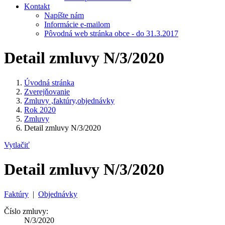
Kontakt
Napíšte nám
Informácie e-mailom
Pôvodná web stránka obce - do 31.3.2017
Detail zmluvy N/3/2020
Úvodná stránka
Zverejňovanie
Zmluvy ,faktúry,objednávky
Rok 2020
Zmluvy
Detail zmluvy N/3/2020
Vytlačiť
Detail zmluvy N/3/2020
Faktúry
|
Objednávky
Číslo zmluvy:
N/3/2020