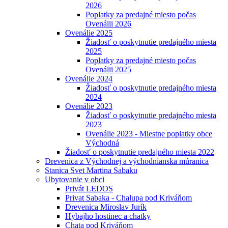
2026
Poplatky za predajné miesto počas
Ovenálii 2026
Ovenálie 2025
Žiadosť o poskytnutie predajného miesta
2025
Poplatky za predajné miesto počas
Ovenálii 2025
Ovenálie 2024
Žiadosť o poskytnutie predajného miesta
2024
Ovenálie 2023
Žiadosť o poskytnutie predajného miesta
2023
Ovenálie 2023 - Miestne poplatky obce
Východná
Žiadosť o poskytnutie predajného miesta 2022
Drevenica z Východnej a východnianska múranica
Stanica Svet Martina Sabaku
Ubytovanie v obci
Privát LEDOS
Privat Sabaka - Chalupa pod Kriváňom
Drevenica Miroslav Jurík
Hybajho hostinec a chatky
Chata pod Kriváňom