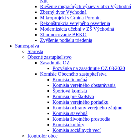
Kút
Riešenie migračných výziev v obci Východná
Zberný dvor Východná
Mikroprojekt s Gmina Poronin
Rekonštrukcia verejného osvetlenia
Modernizácia učební v ZŠ Východná
Zhodnocovanie BRKO
Zvýšenie podielu triedenia
Samospráva
Starosta
Obecné zastupiteľstvo
Zasadnutia OZ
Pozvánka na zasadnutie OZ 03⁄2020
Komisie Obecného zastupiteľstva
Komisia finančná
Komisia verejného obstarávania
Športová komisia
Komisia pre školstvo
Komisia verejného poriadku
Komisia ochrany verejného záujmu
Komisia stavebná
Komisia životného prostredia
Komisia kultúry
Komisia sociálnych vecí
Kontrolór obce