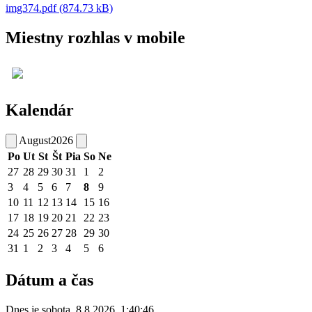
img374.pdf (874.73 kB)
Miestny rozhlas v mobile
Kalendár
August
2026
Po
Ut
St
Št
Pia
So
Ne
27
28
29
30
31
1
2
3
4
5
6
7
8
9
10
11
12
13
14
15
16
17
18
19
20
21
22
23
24
25
26
27
28
29
30
31
1
2
3
4
5
6
Dátum a čas
Dnes je
sobota
,
8.8.2026
,
1:40:46