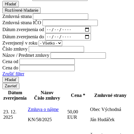
Hľadať
Rozšírené hľadanie
Zmluvná strana
Zmluvná strana IČO
Dátum zverejnenia od
Dátum zverejnenia do
Zverejnený v roku
Číslo zmluvy
Názov / Predmet zmluvy
Cena od
Cena do
Zrušiť filter
Zavrieť
Dátum
Názov
Cena *
Zmluvné strany
zverejnenia
Číslo zmluvy
Zmluva o nájme
Obec Východná
23. 12.
50,00
2025
EUR
KN/58/2025
Ján Hudáček