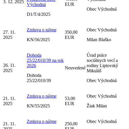
3. 12. 2025
EUR
Východná
Obec Východná
D1/T/4/2025
Zmluva o nájme
Obec Východná
27. 11.
350,00
2025
EUR
KN/56/2025
Milan Blaško
Dohoda
Úrad práce
25/22/010/39 na rok
sociálnych vecí a
26. 11.
2026
rodiny Liptovský
Neuvedené
2025
Mikuláš
Dohoda
25/22/010/39
Obec Východná
Zmluva o nájme
Obec Východná
21. 11.
53,00
2025
EUR
KN/55/2025
Žiak Milan
Zmluva o nájme
Obec Východná
21. 11.
250,00
2025
EUR