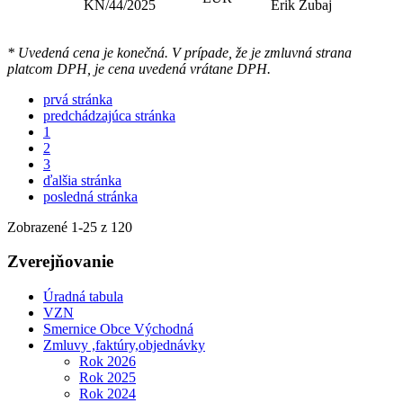
KN/44/2025
Erik Zubaj
* Uvedená cena je konečná. V prípade, že je zmluvná strana
platcom DPH, je cena uvedená vrátane DPH.
prvá stránka
predchádzajúca stránka
1
2
3
ďalšia stránka
posledná stránka
Zobrazené
1
-
25
z 120
Zverejňovanie
Úradná tabula
VZN
Smernice Obce Východná
Zmluvy ,faktúry,objednávky
Rok 2026
Rok 2025
Rok 2024