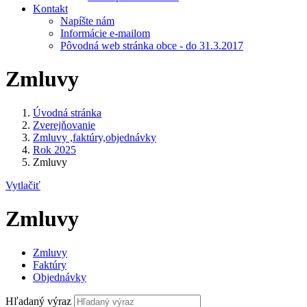
Kontakt
Napíšte nám
Informácie e-mailom
Pôvodná web stránka obce - do 31.3.2017
Zmluvy
Úvodná stránka
Zverejňovanie
Zmluvy ,faktúry,objednávky
Rok 2025
Zmluvy
Vytlačiť
Zmluvy
Zmluvy
Faktúry
Objednávky
Hľadaný výraz