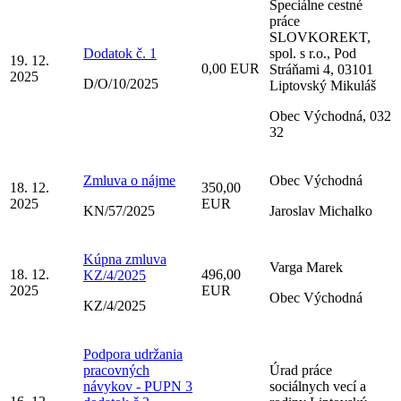
Špeciálne cestné
práce
SLOVKOREKT,
Dodatok č. 1
spol. s r.o., Pod
19. 12.
0,00 EUR
Stráňami 4, 03101
2025
D/O/10/2025
Liptovský Mikuláš
Obec Východná, 032
32
Zmluva o nájme
Obec Východná
18. 12.
350,00
2025
EUR
KN/57/2025
Jaroslav Michalko
Kúpna zmluva
Varga Marek
18. 12.
496,00
KZ/4/2025
2025
EUR
Obec Východná
KZ/4/2025
Podpora udržania
pracovných
Úrad práce
návykov - PUPN 3
sociálnych vecí a