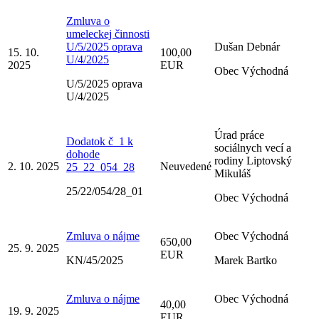
Zmluva o
umeleckej činnosti
U/5/2025 oprava
Dušan Debnár
15. 10.
100,00
U/4/2025
2025
EUR
Obec Východná
U/5/2025 oprava
U/4/2025
Úrad práce
Dodatok č_1 k
sociálnych vecí a
dohode
rodiny Liptovský
2. 10. 2025
Neuvedené
25_22_054_28
Mikuláš
25/22/054/28_01
Obec Východná
Zmluva o nájme
Obec Východná
650,00
25. 9. 2025
EUR
KN/45/2025
Marek Bartko
Zmluva o nájme
Obec Východná
40,00
19. 9. 2025
EUR