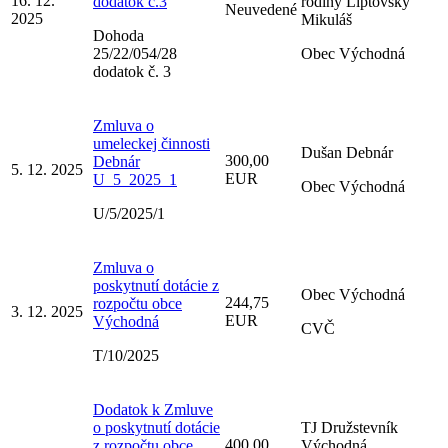
16. 12.
dodatok č.3
rodiny Liptovský
Neuvedené
2025
Mikuláš
Dohoda
25/22/054/28
Obec Východná
dodatok č. 3
Zmluva o
umeleckej činnosti
Dušan Debnár
300,00
Debnár
5. 12. 2025
EUR
U_5_2025_1
Obec Východná
U/5/2025/1
Zmluva o
poskytnutí dotácie z
Obec Východná
244,75
rozpočtu obce
3. 12. 2025
EUR
Východná
CVČ
T/10/2025
Dodatok k Zmluve
o poskytnutí dotácie
TJ Družstevník
400,00
z rozpočtu obce
Východná