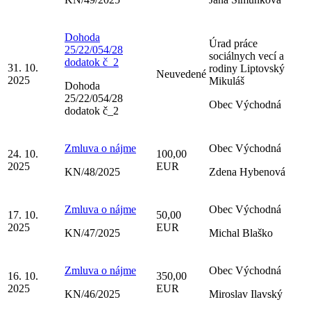
Dohoda
Úrad práce
25/22/054/28
sociálnych vecí a
dodatok č_2
31. 10.
rodiny Liptovský
Neuvedené
2025
Mikuláš
Dohoda
25/22/054/28
Obec Východná
dodatok č_2
Zmluva o nájme
Obec Východná
24. 10.
100,00
2025
EUR
KN/48/2025
Zdena Hybenová
Zmluva o nájme
Obec Východná
17. 10.
50,00
2025
EUR
KN/47/2025
Michal Blaško
Zmluva o nájme
Obec Východná
16. 10.
350,00
2025
EUR
KN/46/2025
Miroslav Ilavský