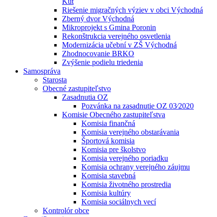
Kút
Riešenie migračných výziev v obci Východná
Zberný dvor Východná
Mikroprojekt s Gmina Poronin
Rekonštrukcia verejného osvetlenia
Modernizácia učební v ZŠ Východná
Zhodnocovanie BRKO
Zvýšenie podielu triedenia
Samospráva
Starosta
Obecné zastupiteľstvo
Zasadnutia OZ
Pozvánka na zasadnutie OZ 03⁄2020
Komisie Obecného zastupiteľstva
Komisia finančná
Komisia verejného obstarávania
Športová komisia
Komisia pre školstvo
Komisia verejného poriadku
Komisia ochrany verejného záujmu
Komisia stavebná
Komisia životného prostredia
Komisia kultúry
Komisia sociálnych vecí
Kontrolór obce