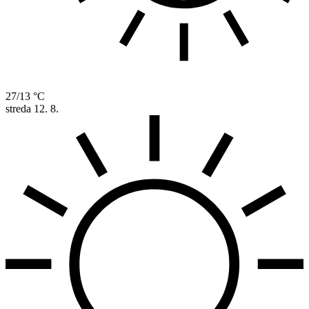
27/13 °C
streda
12. 8.