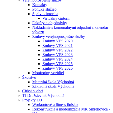
Verejnoprospešné služby
Kontakty
Ponuka služieb
Správa cintorína
Virtuálny cintorín
Faktúry a objednávky
Nakladanie s komunálnymi odpadmi a kalendár
vývozu
Zmluvy verejnoprospešné služby
Zmluvy VPS 2020
Zmluvy VPS 2021
Zmluvy VPS 2022
Zmluvy VPS 2023
Zmluvy VPS 2024
Zmluvy VPS 2025
Zmluvy VPS 2026
Monitoring vozidiel
Školstvo
Materská škola Východná
Základná škola Východná
Cirkvi v obci
TJ Družstevník Východná
Projekty EU
Workoutové a fitness ihrisko
Rekonštrukcia a modernizácia MK Smrekovica -