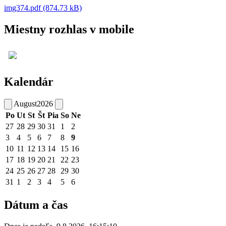
img374.pdf (874.73 kB)
Miestny rozhlas v mobile
Kalendár
August
2026
Po
Ut
St
Št
Pia
So
Ne
27
28
29
30
31
1
2
3
4
5
6
7
8
9
10
11
12
13
14
15
16
17
18
19
20
21
22
23
24
25
26
27
28
29
30
31
1
2
3
4
5
6
Dátum a čas