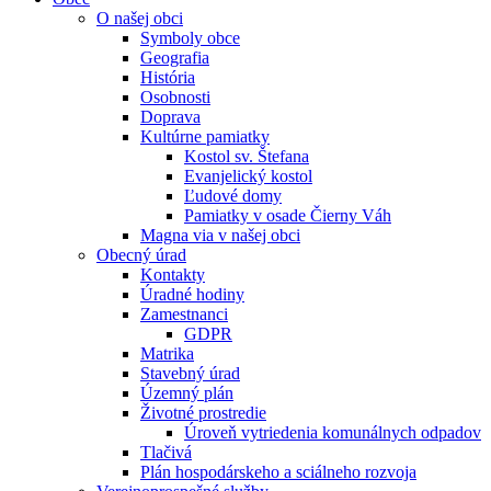
O našej obci
Symboly obce
Geografia
História
Osobnosti
Doprava
Kultúrne pamiatky
Kostol sv. Štefana
Evanjelický kostol
Ľudové domy
Pamiatky v osade Čierny Váh
Magna via v našej obci
Obecný úrad
Kontakty
Úradné hodiny
Zamestnanci
GDPR
Matrika
Stavebný úrad
Územný plán
Životné prostredie
Úroveň vytriedenia komunálnych odpadov
Tlačivá
Plán hospodárskeho a sciálneho rozvoja