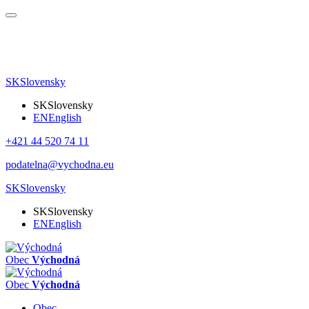
SK
Slovensky
SK
Slovensky
EN
English
+421 44 520 74 11
podatelna@vychodna.eu
SK
Slovensky
SK
Slovensky
EN
English
Obec
Východná
Obec
Východná
Obec