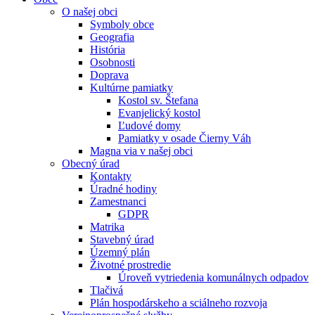
O našej obci
Symboly obce
Geografia
História
Osobnosti
Doprava
Kultúrne pamiatky
Kostol sv. Štefana
Evanjelický kostol
Ľudové domy
Pamiatky v osade Čierny Váh
Magna via v našej obci
Obecný úrad
Kontakty
Úradné hodiny
Zamestnanci
GDPR
Matrika
Stavebný úrad
Územný plán
Životné prostredie
Úroveň vytriedenia komunálnych odpadov
Tlačivá
Plán hospodárskeho a sciálneho rozvoja