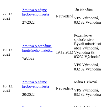
Zmluva o nájme
Ján Nahálka
22. 12.
hrobového miesta
Neuvedené
VPS Východná,
2022
27/2022
032 32 Vychodna
Pozemkové
spoločenstvo
Bývalí urbarialisti
Zmluva o prenájme
obce Východná,
19. 12.
hnuteľného majetku
19.12.2022
Východná 88,
2022
03232 Východná
7a/2022
VPS Východná,
032 32 Vychodna
Zmluva o nájme
Mária Užíková
16. 12.
hrobového miesta
Neuvedené
VPS Východná,
2022
20/2022
032 32 Vychodna