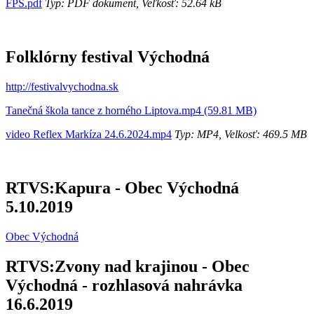
FPŠ.pdf
Typ: PDF dokument, Veľkosť: 52.64 kB
Folklórny festival Východná
http://festivalvychodna.sk
Tanečná škola tance z horného Liptova.mp4 (59.81 MB)
video Reflex Markíza 24.6.2024.mp4
Typ: MP4, Velkosť: 469.5 MB
RTVS:Kapura - Obec Východná
5.10.2019
Obec Východná
RTVS:Zvony nad krajinou - Obec
Východná - rozhlasová nahrávka
16.6.2019