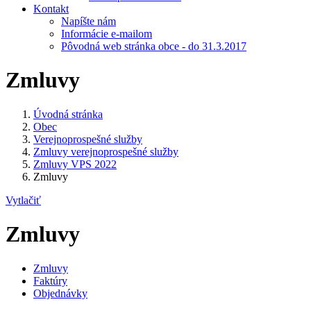
Kontakt
Napíšte nám
Informácie e-mailom
Pôvodná web stránka obce - do 31.3.2017
Zmluvy
Úvodná stránka
Obec
Verejnoprospešné služby
Zmluvy verejnoprospešné služby
Zmluvy VPS 2022
Zmluvy
Vytlačiť
Zmluvy
Zmluvy
Faktúry
Objednávky