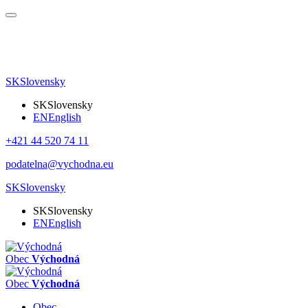
SK
Slovensky
SK
Slovensky
EN
English
+421 44 520 74 11
podatelna@vychodna.eu
SK
Slovensky
SK
Slovensky
EN
English
Obec
Východná
Obec
Východná
Obec