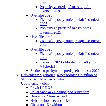
2026
Poplatky za predajné miesto počas
Ovenálii 2026
Ovenálie 2025
Žiadosť o poskytnutie predajného miesta
2025
Poplatky za predajné miesto počas
Ovenálii 2025
Ovenálie 2024
Žiadosť o poskytnutie predajného miesta
2024
Ovenálie 2023
Žiadosť o poskytnutie predajného miesta
2023
Ovenálie 2023 - Miestne poplatky obce
Východná
Žiadosť o poskytnutie predajného miesta 2022
Drevenica z Východnej a východnianska múranica
Stanica Svet Martina Sabaku
Ubytovanie v obci
Privát LEDOS
Privat Sabaka - Chalupa pod Kriváňom
Drevenica Miroslav Jurík
Hybajho hostinec a chatky
Chata pod Kriváňom