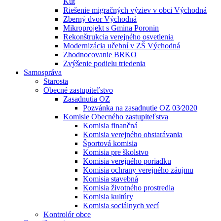
Kút
Riešenie migračných výziev v obci Východná
Zberný dvor Východná
Mikroprojekt s Gmina Poronin
Rekonštrukcia verejného osvetlenia
Modernizácia učební v ZŠ Východná
Zhodnocovanie BRKO
Zvýšenie podielu triedenia
Samospráva
Starosta
Obecné zastupiteľstvo
Zasadnutia OZ
Pozvánka na zasadnutie OZ 03⁄2020
Komisie Obecného zastupiteľstva
Komisia finančná
Komisia verejného obstarávania
Športová komisia
Komisia pre školstvo
Komisia verejného poriadku
Komisia ochrany verejného záujmu
Komisia stavebná
Komisia životného prostredia
Komisia kultúry
Komisia sociálnych vecí
Kontrolór obce