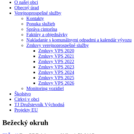
O našej obci
Obecný úrad
Verejnoprospešné služby
Kontakty
Ponuka služieb
Správa cintorína
Faktúry a objednávky
Nakladanie s komunálnymi odpadmi a kalendár vývozu
Zmluvy verejnoprospešné služby
Zmluvy VPS 2020
Zmluvy VPS 2021
Zmluvy VPS 2022
Zmluvy VPS 2023
Zmluvy VPS 2024
Zmluvy VPS 2025
Zmluvy VPS 2026
Monitoring vozidiel
Školstvo
Cirkvi v obci
TJ Družstevník Východná
Projekty EU
Bežecký okruh