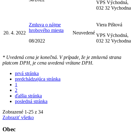
VPS Východná,
032 32 Vychodna
Zmluva o nájme
Viera Pištová
hrobového miesta
20. 4. 2022
Neuvedené
VPS Východná,
08/2022
032 32 Vychodna
* Uvedená cena je konečná. V prípade, že je zmluvná strana
platcom DPH, je cena uvedená vrátane DPH.
prvá stránka
predchádzajúca stránka
1
2
ďalšia stránka
posledná stránka
Zobrazené
1
-
25
z 34
Zobraziť všetko
Obec