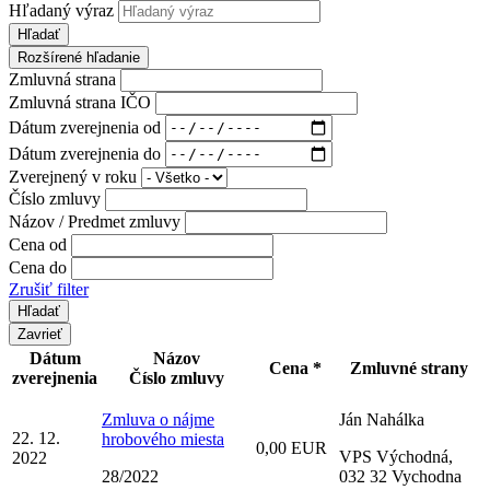
Hľadaný výraz
Hľadať
Rozšírené hľadanie
Zmluvná strana
Zmluvná strana IČO
Dátum zverejnenia od
Dátum zverejnenia do
Zverejnený v roku
Číslo zmluvy
Názov / Predmet zmluvy
Cena od
Cena do
Zrušiť filter
Zavrieť
Dátum
Názov
Cena *
Zmluvné strany
zverejnenia
Číslo zmluvy
Zmluva o nájme
Ján Nahálka
22. 12.
hrobového miesta
0,00 EUR
VPS Východná,
2022
28/2022
032 32 Vychodna