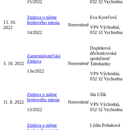
15/2022
032 32 Vychodna
Zmluva o nájme
Eva Kyseľová
13. 10.
hrobového miesta
Neuvedené
VPS Východná,
2022
14/2022
032 32 Vychodna
Doplnková
dôchodcovská
Zamestnávateľská
spoločnosť
Zmluva
3. 10. 2022
Neuvedené
Tatrabanky
13a/2022
VPS Východná,
032 32 Vychodna
Zmluva o nájme
Ján Užík
hrobového miesta
11. 8. 2022
Neuvedené
VPS Východná,
13/2022
032 32 Vychodna
Zmluva o nájme
Lýdia Poliaková