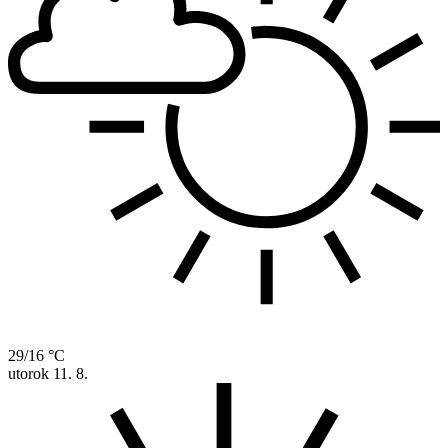
29/16 °C
utorok
11. 8.