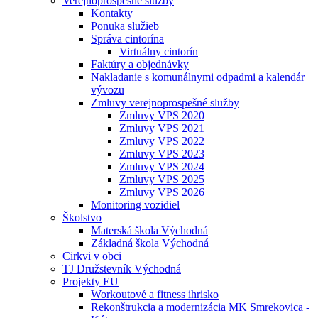
Verejnoprospešné služby
Kontakty
Ponuka služieb
Správa cintorína
Virtuálny cintorín
Faktúry a objednávky
Nakladanie s komunálnymi odpadmi a kalendár
vývozu
Zmluvy verejnoprospešné služby
Zmluvy VPS 2020
Zmluvy VPS 2021
Zmluvy VPS 2022
Zmluvy VPS 2023
Zmluvy VPS 2024
Zmluvy VPS 2025
Zmluvy VPS 2026
Monitoring vozidiel
Školstvo
Materská škola Východná
Základná škola Východná
Cirkvi v obci
TJ Družstevník Východná
Projekty EU
Workoutové a fitness ihrisko
Rekonštrukcia a modernizácia MK Smrekovica -