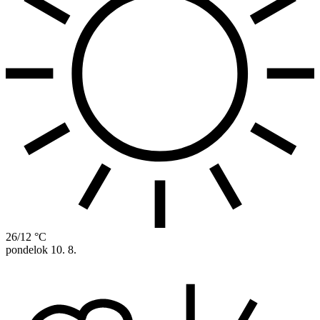
26/12 °C
pondelok
10. 8.