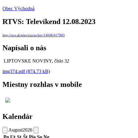
Obec Východná
RTVS: Televíkend 12.08.2023
http://rtvs.sk/televizia/archiv/14048/417903
Napísali o nás
LIPTOVSKE NOVINY, číslo 32
img374.pdf (874.73 kB)
Miestny rozhlas v mobile
Kalendár
August
2026
Po
Ut
St
Št
Pia
So
Ne