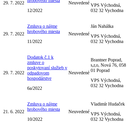
hrobového miesta
29. 7. 2022
Neuvedené
VPS Východná,
12/2022
032 32 Vychodna
Zmluva o nájme
Ján Nahálka
hrobového miesta
29. 7. 2022
Neuvedené
VPS Východná,
11/2022
032 32 Vychodna
Dodatok č.1 k
Brantner Poprad,
zmluve o
s,r,o, Nová 76, 058
poskytovaní služieb v
01 Poprad
29. 7. 2022
Neuvedené
odpadovom
hospodárstve
VPS Východná,
032 32 Vychodna
6a/2022
Zmluva o nájme
Vladimír Hudaček
hrobového miesta
21. 6. 2022
Neuvedené
VPS Východná,
10/2022
032 32 Vychodna