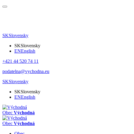
SK
Slovensky
SK
Slovensky
EN
English
+421 44 520 74 11
podatelna@vychodna.eu
SK
Slovensky
SK
Slovensky
EN
English
Obec
Východná
Obec
Východná
Obec