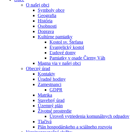
O našej obci
Symboly obce
Geografia
História
Osobnosti
Doprava
Kultúrne pamiatky
Kostol sv. Štefana
Evanjelický kostol
Ľudové domy
Pamiatky v osade Čierny Váh
Magna via v našej obci
Obecný úrad
Kontakty
Úradné hodiny
Zamestnanci
GDPR
Matrika
Stavebný úrad
Územný plán
Životné prostredie
Úroveň vytriedenia komunálnych odpadov
Tlačivá
Plán hospodárskeho a sciálneho rozvoja