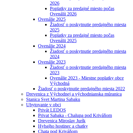
2026
Poplatky za predajné miesto počas
Ovenálii 2026
Ovenálie 2025
Žiadosť o poskytnutie predajného miesta
2025
Poplatky za predajné miesto počas
Ovenálii 2025
Ovenálie 2024
Žiadosť o poskytnutie predajného miesta
2024
Ovenálie 2023
Žiadosť o poskytnutie predajného miesta
2023
Ovenálie 2023 - Miestne poplatky obce
Východná
Žiadosť o poskytnutie predajného miesta 2022
Drevenica z Východnej a východnianska múranica
Stanica Svet Martina Sabaku
Ubytovanie v obci
Privát LEDOS
Privat Sabaka - Chalupa pod Kriváňom
Drevenica Miroslav Jurík
Hybajho hostinec a chatky
Chata pod Kriváňom