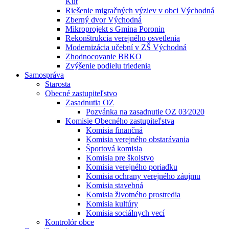
Kút
Riešenie migračných výziev v obci Východná
Zberný dvor Východná
Mikroprojekt s Gmina Poronin
Rekonštrukcia verejného osvetlenia
Modernizácia učební v ZŠ Východná
Zhodnocovanie BRKO
Zvýšenie podielu triedenia
Samospráva
Starosta
Obecné zastupiteľstvo
Zasadnutia OZ
Pozvánka na zasadnutie OZ 03⁄2020
Komisie Obecného zastupiteľstva
Komisia finančná
Komisia verejného obstarávania
Športová komisia
Komisia pre školstvo
Komisia verejného poriadku
Komisia ochrany verejného záujmu
Komisia stavebná
Komisia životného prostredia
Komisia kultúry
Komisia sociálnych vecí
Kontrolór obce