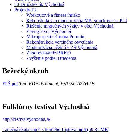
TJ Družstevník Východná
Projekty EU
Workoutové a fitness ihrisko
Rekonštrukcia a modernizácia MK Smrekovica - Kút
Riešenie migračných výziev v obci Východná
Zberný dvor Východná
Mikroprojekt s Gmina Poronin
Rekonštrukcia verejného osvetlenia
Modernizácia učební v ZŠ Východná
Zhodnocovanie BRKO
Zvýšenie podielu triedenia
Bežecký okruh
FPŠ.pdf
Typ: PDF dokument, Veľkosť: 52.64 kB
Folklórny festival Východná
http://festivalvychodna.sk
Tanečná škola tance z horného Liptova.mp4 (59.81 MB)