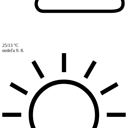
25/13 °C
nedeľa
9. 8.