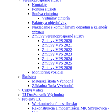
Verejnoprospešné služby
Kontakty
Ponuka služieb
Správa cintorína
Virtuálny cintorín
Faktúry a objednávky
Nakladanie s komunálnymi odpadmi a kalendár
vývozu
Zmluvy verejnoprospešné služby
Zmluvy VPS 2020
Zmluvy VPS 2021
Zmluvy VPS 2022
Zmluvy VPS 2023
Zmluvy VPS 2024
Zmluvy VPS 2025
Zmluvy VPS 2026
Monitoring vozidiel
Školstvo
Materská škola Východná
Základná škola Východná
Cirkvi v obci
TJ Družstevník Východná
Projekty EU
Workoutové a fitness ihrisko
Rekonštrukcia a modernizácia MK Smrekovica -