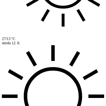
27/13 °C
streda
12. 8.