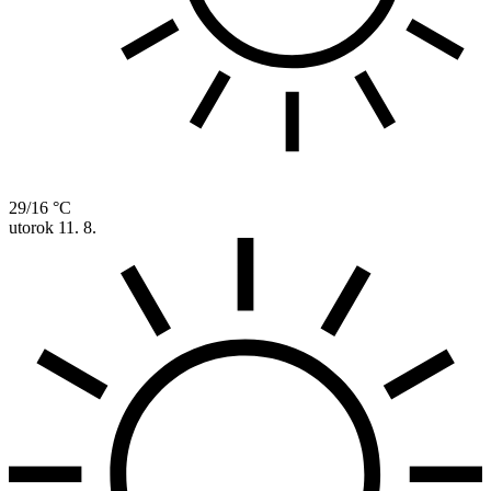
29/16 °C
utorok
11. 8.