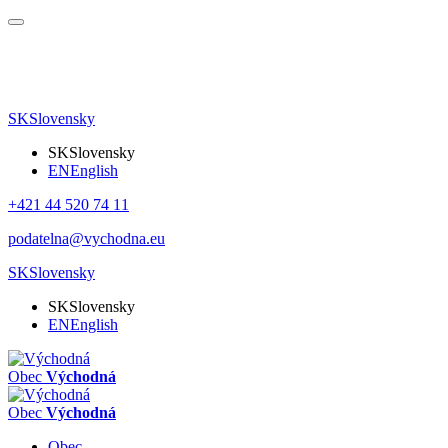
SK
Slovensky
SK
Slovensky
EN
English
+421 44 520 74 11
podatelna@vychodna.eu
SK
Slovensky
SK
Slovensky
EN
English
Obec
Východná
Obec
Východná
Obec