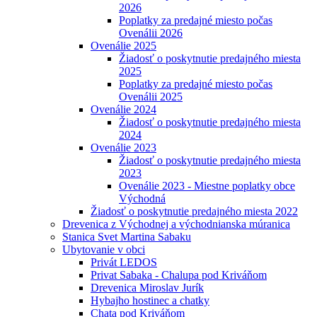
2026
Poplatky za predajné miesto počas
Ovenálii 2026
Ovenálie 2025
Žiadosť o poskytnutie predajného miesta
2025
Poplatky za predajné miesto počas
Ovenálii 2025
Ovenálie 2024
Žiadosť o poskytnutie predajného miesta
2024
Ovenálie 2023
Žiadosť o poskytnutie predajného miesta
2023
Ovenálie 2023 - Miestne poplatky obce
Východná
Žiadosť o poskytnutie predajného miesta 2022
Drevenica z Východnej a východnianska múranica
Stanica Svet Martina Sabaku
Ubytovanie v obci
Privát LEDOS
Privat Sabaka - Chalupa pod Kriváňom
Drevenica Miroslav Jurík
Hybajho hostinec a chatky
Chata pod Kriváňom