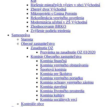
Kút
Riešenie migračných výziev v obci Východná
Zberný dvor Východná
Mikroprojekt s Gmina Poronin
Rekonštrukcia verejného osvetlenia
Modernizácia učební v ZŠ Východná
Zhodnocovanie BRKO
Zvýšenie podielu triedenia
Samospráva
Starosta
Obecné zastupiteľstvo
Zasadnutia OZ
Pozvánka na zasadnutie OZ 03⁄2020
Komisie Obecného zastupiteľstva
Komisia finančná
Komisia verejného obstarávania
Športová komisia
Komisia pre školstvo
Komisia verejného poriadku
Komisia ochrany verejného záujmu
Komisia stavebná
Komisia životného prostredia
Komisia kultúry
Komisia sociálnych vecí
Kontrolór obce