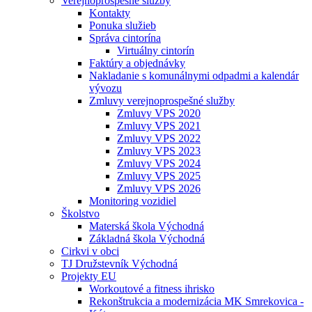
Verejnoprospešné služby
Kontakty
Ponuka služieb
Správa cintorína
Virtuálny cintorín
Faktúry a objednávky
Nakladanie s komunálnymi odpadmi a kalendár
vývozu
Zmluvy verejnoprospešné služby
Zmluvy VPS 2020
Zmluvy VPS 2021
Zmluvy VPS 2022
Zmluvy VPS 2023
Zmluvy VPS 2024
Zmluvy VPS 2025
Zmluvy VPS 2026
Monitoring vozidiel
Školstvo
Materská škola Východná
Základná škola Východná
Cirkvi v obci
TJ Družstevník Východná
Projekty EU
Workoutové a fitness ihrisko
Rekonštrukcia a modernizácia MK Smrekovica -