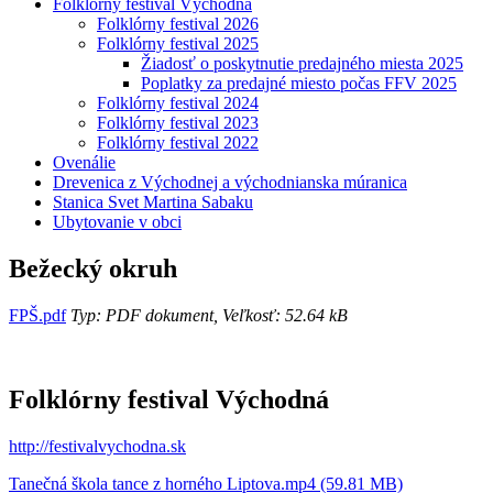
Folklórny festival Východná
Folklórny festival 2026
Folklórny festival 2025
Žiadosť o poskytnutie predajného miesta 2025
Poplatky za predajné miesto počas FFV 2025
Folklórny festival 2024
Folklórny festival 2023
Folklórny festival 2022
Ovenálie
Drevenica z Východnej a východnianska múranica
Stanica Svet Martina Sabaku
Ubytovanie v obci
Bežecký okruh
FPŠ.pdf
Typ: PDF dokument, Veľkosť: 52.64 kB
Folklórny festival Východná
http://festivalvychodna.sk
Tanečná škola tance z horného Liptova.mp4 (59.81 MB)