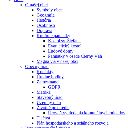
O našej obci
Symboly obce
Geografia
História
Osobnosti
Doprava
Kultúrne pamiatky
Kostol sv. Štefana
Evanjelický kostol
Ľudové domy
Pamiatky v osade Čierny Váh
Magna via v našej obci
Obecný úrad
Kontakty
Úradné hodiny
Zamestnanci
GDPR
Matrika
Stavebný úrad
Územný plán
Životné prostredie
Úroveň vytriedenia komunálnych odpadov
Tlačivá
Plán hospodárskeho a sciálneho rozvoja