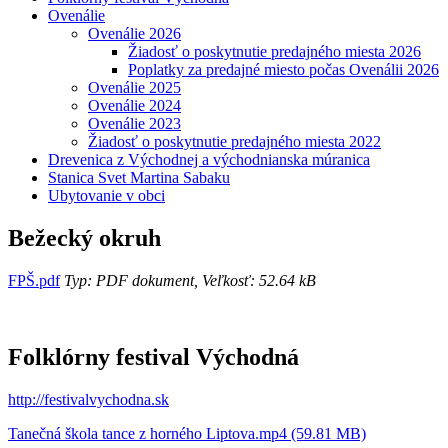
Ovenálie
Ovenálie 2026
Žiadosť o poskytnutie predajného miesta 2026
Poplatky za predajné miesto počas Ovenálii 2026
Ovenálie 2025
Ovenálie 2024
Ovenálie 2023
Žiadosť o poskytnutie predajného miesta 2022
Drevenica z Východnej a východnianska múranica
Stanica Svet Martina Sabaku
Ubytovanie v obci
Bežecký okruh
FPŠ.pdf
Typ: PDF dokument, Veľkosť: 52.64 kB
Folklórny festival Východná
http://festivalvychodna.sk
Tanečná škola tance z horného Liptova.mp4 (59.81 MB)