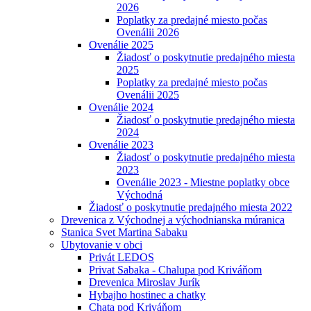
2026
Poplatky za predajné miesto počas
Ovenálii 2026
Ovenálie 2025
Žiadosť o poskytnutie predajného miesta
2025
Poplatky za predajné miesto počas
Ovenálii 2025
Ovenálie 2024
Žiadosť o poskytnutie predajného miesta
2024
Ovenálie 2023
Žiadosť o poskytnutie predajného miesta
2023
Ovenálie 2023 - Miestne poplatky obce
Východná
Žiadosť o poskytnutie predajného miesta 2022
Drevenica z Východnej a východnianska múranica
Stanica Svet Martina Sabaku
Ubytovanie v obci
Privát LEDOS
Privat Sabaka - Chalupa pod Kriváňom
Drevenica Miroslav Jurík
Hybajho hostinec a chatky
Chata pod Kriváňom