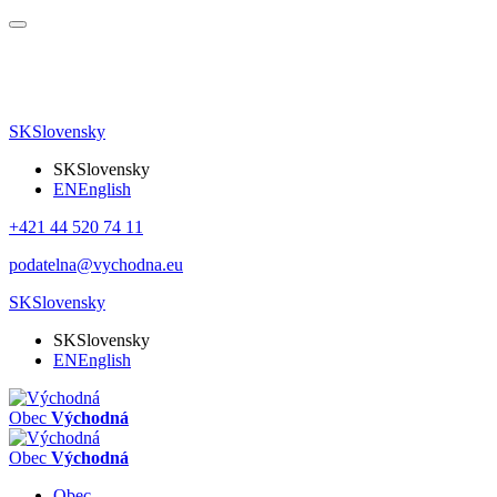
SK
Slovensky
SK
Slovensky
EN
English
+421 44 520 74 11
podatelna@vychodna.eu
SK
Slovensky
SK
Slovensky
EN
English
Obec
Východná
Obec
Východná
Obec