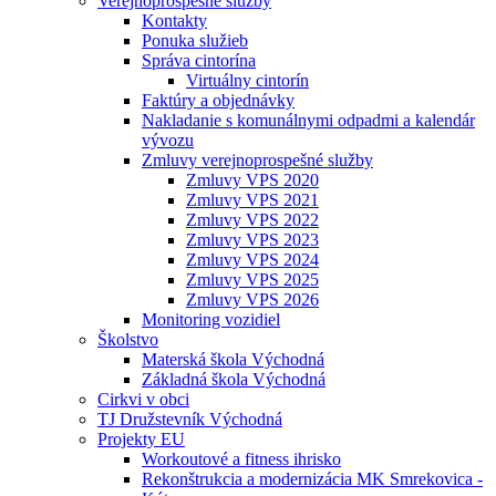
Verejnoprospešné služby
Kontakty
Ponuka služieb
Správa cintorína
Virtuálny cintorín
Faktúry a objednávky
Nakladanie s komunálnymi odpadmi a kalendár
vývozu
Zmluvy verejnoprospešné služby
Zmluvy VPS 2020
Zmluvy VPS 2021
Zmluvy VPS 2022
Zmluvy VPS 2023
Zmluvy VPS 2024
Zmluvy VPS 2025
Zmluvy VPS 2026
Monitoring vozidiel
Školstvo
Materská škola Východná
Základná škola Východná
Cirkvi v obci
TJ Družstevník Východná
Projekty EU
Workoutové a fitness ihrisko
Rekonštrukcia a modernizácia MK Smrekovica -