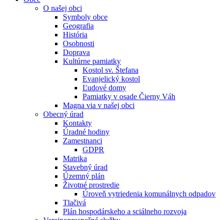
O našej obci
Symboly obce
Geografia
História
Osobnosti
Doprava
Kultúrne pamiatky
Kostol sv. Štefana
Evanjelický kostol
Ľudové domy
Pamiatky v osade Čierny Váh
Magna via v našej obci
Obecný úrad
Kontakty
Úradné hodiny
Zamestnanci
GDPR
Matrika
Stavebný úrad
Územný plán
Životné prostredie
Úroveň vytriedenia komunálnych odpadov
Tlačivá
Plán hospodárskeho a sciálneho rozvoja