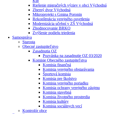
Kút
Riešenie migračných výziev v obci Východná
Zberný dvor Východná
Mikroprojekt s Gmina Poronin
Rekonštrukcia verejného osvetlenia
Modernizácia učební v ZŠ Východná
Zhodnocovanie BRKO
Zvýšenie podielu triedenia
Samospráva
Starosta
Obecné zastupiteľstvo
Zasadnutia OZ
Pozvánka na zasadnutie OZ 03⁄2020
Komisie Obecného zastupiteľstva
Komisia finančná
Komisia verejného obstarávania
Športová komisia
Komisia pre školstvo
Komisia verejného poriadku
Komisia ochrany verejného záujmu
Komisia stavebná
Komisia životného prostredia
Komisia kultúry
Komisia sociálnych vecí
Kontrolór obce