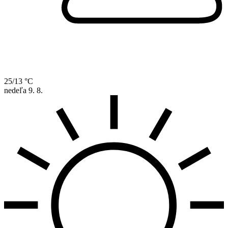
25/13 °C
nedeľa
9. 8.