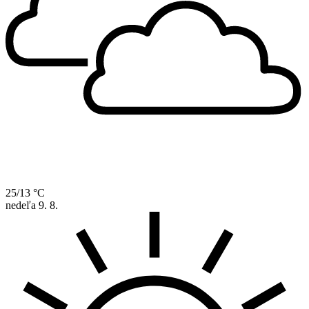
25/13 °C
nedeľa
9. 8.