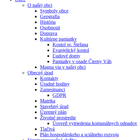
O našej obci
Symboly obce
Geografia
História
Osobnosti
Doprava
Kultúrne pamiatky
Kostol sv. Štefana
Evanjelický kostol
Ľudové domy
Pamiatky v osade Čierny Váh
Magna via v našej obci
Obecný úrad
Kontakty
Úradné hodiny
Zamestnanci
GDPR
Matrika
Stavebný úrad
Územný plán
Životné prostredie
Úroveň vytriedenia komunálnych odpadov
Tlačivá
Plán hospodárskeho a sciálneho rozvoja