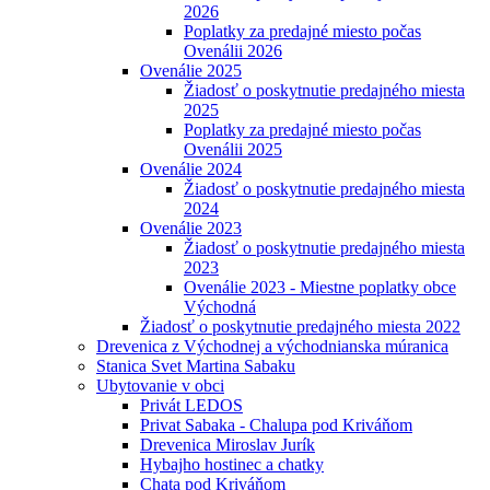
2026
Poplatky za predajné miesto počas
Ovenálii 2026
Ovenálie 2025
Žiadosť o poskytnutie predajného miesta
2025
Poplatky za predajné miesto počas
Ovenálii 2025
Ovenálie 2024
Žiadosť o poskytnutie predajného miesta
2024
Ovenálie 2023
Žiadosť o poskytnutie predajného miesta
2023
Ovenálie 2023 - Miestne poplatky obce
Východná
Žiadosť o poskytnutie predajného miesta 2022
Drevenica z Východnej a východnianska múranica
Stanica Svet Martina Sabaku
Ubytovanie v obci
Privát LEDOS
Privat Sabaka - Chalupa pod Kriváňom
Drevenica Miroslav Jurík
Hybajho hostinec a chatky
Chata pod Kriváňom