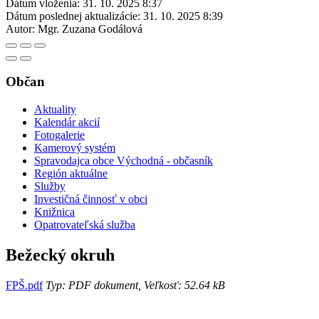
Dátum vloženia:
31. 10. 2025 8:37
Dátum poslednej aktualizácie:
31. 10. 2025 8:39
Autor:
Mgr. Zuzana Godálová
Občan
Aktuality
Kalendár akcií
Fotogalerie
Kamerový systém
Spravodajca obce Východná - občasník
Región aktuálne
Služby
Investičná činnosť v obci
Knižnica
Opatrovateľská služba
Bežecký okruh
FPŠ.pdf
Typ: PDF dokument, Veľkosť: 52.64 kB