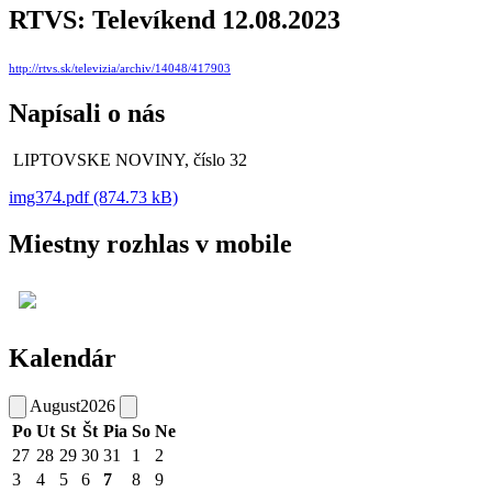
RTVS: Televíkend 12.08.2023
http://rtvs.sk/televizia/archiv/14048/417903
Napísali o nás
LIPTOVSKE NOVINY, číslo 32
img374.pdf (874.73 kB)
Miestny rozhlas v mobile
Kalendár
August
2026
Po
Ut
St
Št
Pia
So
Ne
27
28
29
30
31
1
2
3
4
5
6
7
8
9