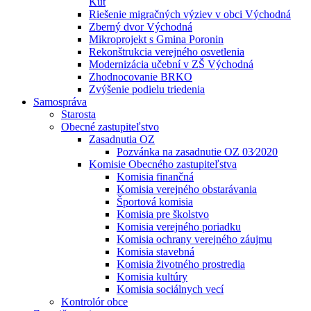
Kút
Riešenie migračných výziev v obci Východná
Zberný dvor Východná
Mikroprojekt s Gmina Poronin
Rekonštrukcia verejného osvetlenia
Modernizácia učební v ZŠ Východná
Zhodnocovanie BRKO
Zvýšenie podielu triedenia
Samospráva
Starosta
Obecné zastupiteľstvo
Zasadnutia OZ
Pozvánka na zasadnutie OZ 03⁄2020
Komisie Obecného zastupiteľstva
Komisia finančná
Komisia verejného obstarávania
Športová komisia
Komisia pre školstvo
Komisia verejného poriadku
Komisia ochrany verejného záujmu
Komisia stavebná
Komisia životného prostredia
Komisia kultúry
Komisia sociálnych vecí
Kontrolór obce