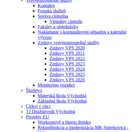
Verejnoprospešné služby
Kontakty
Ponuka služieb
Správa cintorína
Virtuálny cintorín
Faktúry a objednávky
Nakladanie s komunálnymi odpadmi a kalendár
vývozu
Zmluvy verejnoprospešné služby
Zmluvy VPS 2020
Zmluvy VPS 2021
Zmluvy VPS 2022
Zmluvy VPS 2023
Zmluvy VPS 2024
Zmluvy VPS 2025
Zmluvy VPS 2026
Monitoring vozidiel
Školstvo
Materská škola Východná
Základná škola Východná
Cirkvi v obci
TJ Družstevník Východná
Projekty EU
Workoutové a fitness ihrisko
Rekonštrukcia a modernizácia MK Smrekovica -