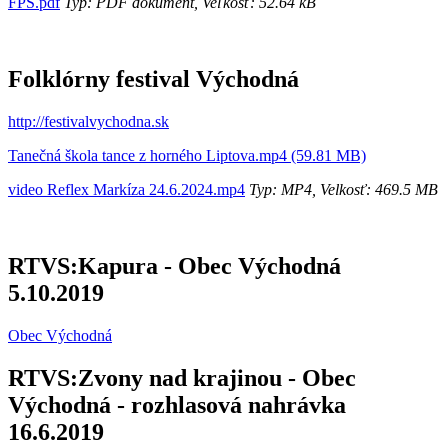
FPŠ.pdf
Typ: PDF dokument, Veľkosť: 52.64 kB
Folklórny festival Východná
http://festivalvychodna.sk
Tanečná škola tance z horného Liptova.mp4 (59.81 MB)
video Reflex Markíza 24.6.2024.mp4
Typ: MP4, Velkosť: 469.5 MB
RTVS:Kapura - Obec Východná
5.10.2019
Obec Východná
RTVS:Zvony nad krajinou - Obec
Východná - rozhlasová nahrávka
16.6.2019