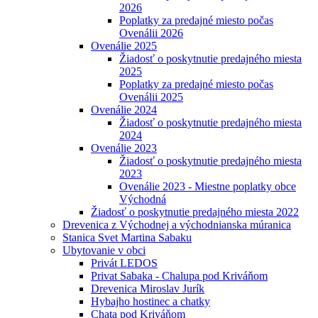
2026
Poplatky za predajné miesto počas
Ovenálii 2026
Ovenálie 2025
Žiadosť o poskytnutie predajného miesta
2025
Poplatky za predajné miesto počas
Ovenálii 2025
Ovenálie 2024
Žiadosť o poskytnutie predajného miesta
2024
Ovenálie 2023
Žiadosť o poskytnutie predajného miesta
2023
Ovenálie 2023 - Miestne poplatky obce
Východná
Žiadosť o poskytnutie predajného miesta 2022
Drevenica z Východnej a východnianska múranica
Stanica Svet Martina Sabaku
Ubytovanie v obci
Privát LEDOS
Privat Sabaka - Chalupa pod Kriváňom
Drevenica Miroslav Jurík
Hybajho hostinec a chatky
Chata pod Kriváňom