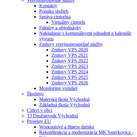
Verejnoprospešné služby
Kontakty
Ponuka služieb
Správa cintorína
Virtuálny cintorín
Faktúry a objednávky
Nakladanie s komunálnymi odpadmi a kalendár
vývozu
Zmluvy verejnoprospešné služby
Zmluvy VPS 2020
Zmluvy VPS 2021
Zmluvy VPS 2022
Zmluvy VPS 2023
Zmluvy VPS 2024
Zmluvy VPS 2025
Zmluvy VPS 2026
Monitoring vozidiel
Školstvo
Materská škola Východná
Základná škola Východná
Cirkvi v obci
TJ Družstevník Východná
Projekty EU
Workoutové a fitness ihrisko
Rekonštrukcia a modernizácia MK Smrekovica -