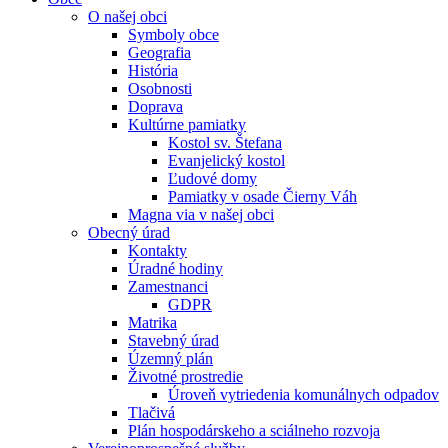
O našej obci
Symboly obce
Geografia
História
Osobnosti
Doprava
Kultúrne pamiatky
Kostol sv. Štefana
Evanjelický kostol
Ľudové domy
Pamiatky v osade Čierny Váh
Magna via v našej obci
Obecný úrad
Kontakty
Úradné hodiny
Zamestnanci
GDPR
Matrika
Stavebný úrad
Územný plán
Životné prostredie
Úroveň vytriedenia komunálnych odpadov
Tlačivá
Plán hospodárskeho a sciálneho rozvoja