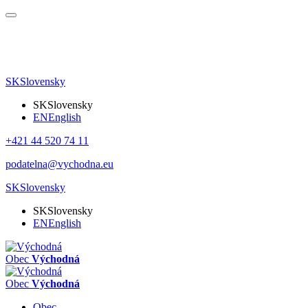
SK
Slovensky
SK
Slovensky
EN
English
+421 44 520 74 11
podatelna@vychodna.eu
SK
Slovensky
SK
Slovensky
EN
English
Obec
Východná
Obec
Východná
Obec