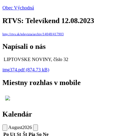
Obec Východná
RTVS: Televíkend 12.08.2023
http://rtvs.sk/televizia/archiv/14048/417903
Napísali o nás
LIPTOVSKE NOVINY, číslo 32
img374.pdf (874.73 kB)
Miestny rozhlas v mobile
Kalendár
August
2026
Po
Ut
St
Št
Pia
So
Ne