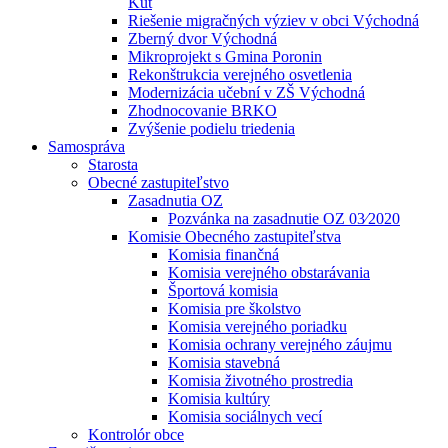
Kút
Riešenie migračných výziev v obci Východná
Zberný dvor Východná
Mikroprojekt s Gmina Poronin
Rekonštrukcia verejného osvetlenia
Modernizácia učební v ZŠ Východná
Zhodnocovanie BRKO
Zvýšenie podielu triedenia
Samospráva
Starosta
Obecné zastupiteľstvo
Zasadnutia OZ
Pozvánka na zasadnutie OZ 03⁄2020
Komisie Obecného zastupiteľstva
Komisia finančná
Komisia verejného obstarávania
Športová komisia
Komisia pre školstvo
Komisia verejného poriadku
Komisia ochrany verejného záujmu
Komisia stavebná
Komisia životného prostredia
Komisia kultúry
Komisia sociálnych vecí
Kontrolór obce