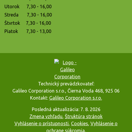
Utorok 7,30 - 16,00
Streda 7,30 - 16,00
Štvrtok 7,30 - 16,00
Piatok 7,30 - 13,00
Technický prevádzkovateľ:
Galileo Corporation s.r.o., Čierna Voda 468, 925 06
Kontakt:
Galileo Corporation s.r.o.
Posledná aktualizácia: 7. 8. 2026
Zmena vzhľadu
,
Štruktúra stránok
Vyhlásenie o prístupnosti
,
Cookies
,
Vyhlásenie o
ochrane súkromia
,