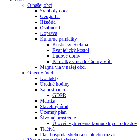
O našej obci
Symboly obce
Geografia
História
Osobnosti
Doprava
Kultúrne pamiatky
Kostol sv. Štefana
Evanjelický kostol
Ľudové domy
Pamiatky v osade Čierny Váh
Magna via v našej obci
Obecný úrad
Kontakty
Úradné hodiny
Zamestnanci
GDPR
Matrika
Stavebný úrad
Územný plán
Životné prostredie
Úroveň vytriedenia komunálnych odpadov
Tlačivá
Plán hospodárskeho a sciálneho rozvoja