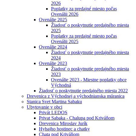
2026
Poplatky za predajné miesto počas
Ovenálii 2026
Ovenálie 2025
Žiadosť o poskytnutie predajného miesta
2025
Poplatky za predajné miesto počas
Ovenálii 2025
Ovenálie 2024
Žiadosť o poskytnutie predajného miesta
2024
Ovenálie 2023
Žiadosť o poskytnutie predajného miesta
2023
Ovenálie 2023 - Miestne poplatky obce
Východná
Žiadosť o poskytnutie predajného miesta 2022
Drevenica z Východnej a východnianska múranica
Stanica Svet Martina Sabaku
Ubytovanie v obci
Privát LEDOS
Privat Sabaka - Chalupa pod Kriváňom
Drevenica Miroslav Jurík
Hybajho hostinec a chatky
Chata pod Kriváňom