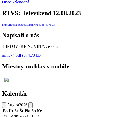
Obec Východná
RTVS: Televíkend 12.08.2023
http://rtvs.sk/televizia/archiv/14048/417903
Napísali o nás
LIPTOVSKE NOVINY, číslo 32
img374.pdf (874.73 kB)
Miestny rozhlas v mobile
Kalendár
August
2026
Po
Ut
St
Št
Pia
So
Ne
27
28
29
30
31
1
2