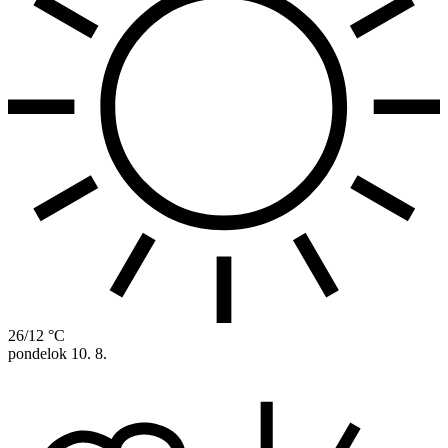
26/12 °C
pondelok
10. 8.