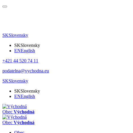
SK
Slovensky
SK
Slovensky
EN
English
+421 44 520 74 11
podatelna@vychodna.eu
SK
Slovensky
SK
Slovensky
EN
English
Obec
Východná
Obec
Východná
Obec