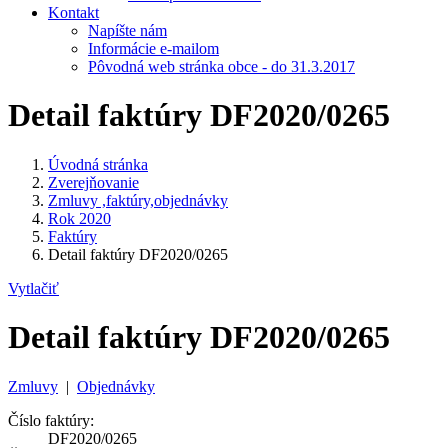
Kontakt
Napíšte nám
Informácie e-mailom
Pôvodná web stránka obce - do 31.3.2017
Detail faktúry DF2020/0265
Úvodná stránka
Zverejňovanie
Zmluvy ,faktúry,objednávky
Rok 2020
Faktúry
Detail faktúry DF2020/0265
Vytlačiť
Detail faktúry DF2020/0265
Zmluvy
|
Objednávky
Číslo faktúry:
DF2020/0265