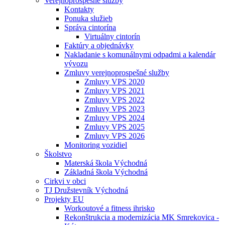
Verejnoprospešné služby
Kontakty
Ponuka služieb
Správa cintorína
Virtuálny cintorín
Faktúry a objednávky
Nakladanie s komunálnymi odpadmi a kalendár
vývozu
Zmluvy verejnoprospešné služby
Zmluvy VPS 2020
Zmluvy VPS 2021
Zmluvy VPS 2022
Zmluvy VPS 2023
Zmluvy VPS 2024
Zmluvy VPS 2025
Zmluvy VPS 2026
Monitoring vozidiel
Školstvo
Materská škola Východná
Základná škola Východná
Cirkvi v obci
TJ Družstevník Východná
Projekty EU
Workoutové a fitness ihrisko
Rekonštrukcia a modernizácia MK Smrekovica -