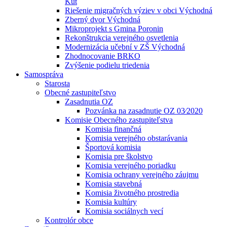
Kút
Riešenie migračných výziev v obci Východná
Zberný dvor Východná
Mikroprojekt s Gmina Poronin
Rekonštrukcia verejného osvetlenia
Modernizácia učební v ZŠ Východná
Zhodnocovanie BRKO
Zvýšenie podielu triedenia
Samospráva
Starosta
Obecné zastupiteľstvo
Zasadnutia OZ
Pozvánka na zasadnutie OZ 03⁄2020
Komisie Obecného zastupiteľstva
Komisia finančná
Komisia verejného obstarávania
Športová komisia
Komisia pre školstvo
Komisia verejného poriadku
Komisia ochrany verejného záujmu
Komisia stavebná
Komisia životného prostredia
Komisia kultúry
Komisia sociálnych vecí
Kontrolór obce