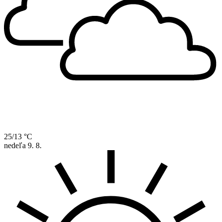
25/13 °C
nedeľa
9. 8.