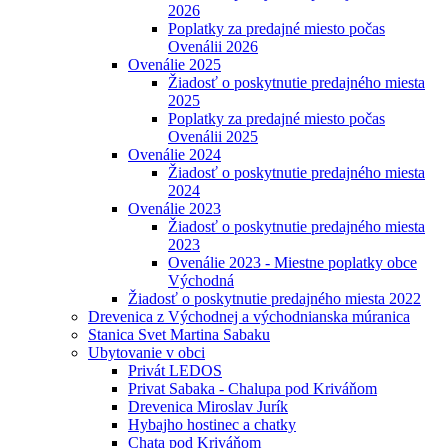
2026
Poplatky za predajné miesto počas
Ovenálii 2026
Ovenálie 2025
Žiadosť o poskytnutie predajného miesta
2025
Poplatky za predajné miesto počas
Ovenálii 2025
Ovenálie 2024
Žiadosť o poskytnutie predajného miesta
2024
Ovenálie 2023
Žiadosť o poskytnutie predajného miesta
2023
Ovenálie 2023 - Miestne poplatky obce
Východná
Žiadosť o poskytnutie predajného miesta 2022
Drevenica z Východnej a východnianska múranica
Stanica Svet Martina Sabaku
Ubytovanie v obci
Privát LEDOS
Privat Sabaka - Chalupa pod Kriváňom
Drevenica Miroslav Jurík
Hybajho hostinec a chatky
Chata pod Kriváňom