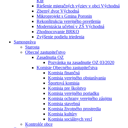
Kút
Riešenie migračných výziev v obci Východná
Zberný dvor Východná
Mikroprojekt s Gmina Poronin
Rekonštrukcia verejného osvetlenia
Modernizácia učební v ZŠ Východná
Zhodnocovanie BRKO
Zvýšenie podielu triedenia
Samospráva
Starosta
Obecné zastupiteľstvo
Zasadnutia OZ
Pozvánka na zasadnutie OZ 03⁄2020
Komisie Obecného zastupiteľstva
Komisia finančná
Komisia verejného obstarávania
Športová komisia
Komisia pre školstvo
Komisia verejného poriadku
Komisia ochrany verejného záujmu
Komisia stavebná
Komisia životného prostredia
Komisia kultúry
Komisia sociálnych vecí
Kontrolór obce