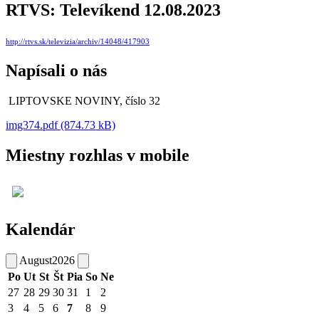
RTVS: Televíkend 12.08.2023
http://rtvs.sk/televizia/archiv/14048/417903
Napísali o nás
LIPTOVSKE NOVINY, číslo 32
img374.pdf (874.73 kB)
Miestny rozhlas v mobile
Kalendár
August
2026
Po
Ut
St
Št
Pia
So
Ne
27
28
29
30
31
1
2
3
4
5
6
7
8
9