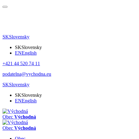
SK
Slovensky
SK
Slovensky
EN
English
+421 44 520 74 11
podatelna@vychodna.eu
SK
Slovensky
SK
Slovensky
EN
English
Obec
Východná
Obec
Východná
Obec