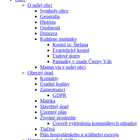
O našej obci
Symboly obce
Geografia
História
Osobnosti
Doprava
Kultúrne pamiatky
Kostol sv. Štefana
Evanjelický kostol
Ľudové domy
Pamiatky v osade Čierny Váh
Magna via v našej obci
Obecný úrad
Kontakty
Úradné hodiny
Zamestnanci
GDPR
Matrika
Stavebný úrad
Územný plán
Životné prostredie
Úroveň vytriedenia komunálnych odpadov
Tlačivá
Plán hospodárskeho a sciálneho rozvoja