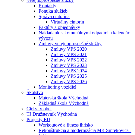
Verejnoprospešné služby
Kontakty
Ponuka služieb
Správa cintorína
Virtuálny cintorín
Faktúry a objednávky
Nakladanie s komunálnymi odpadmi a kalendár
vývozu
Zmluvy verejnoprospešné služby
Zmluvy VPS 2020
Zmluvy VPS 2021
Zmluvy VPS 2022
Zmluvy VPS 2023
Zmluvy VPS 2024
Zmluvy VPS 2025
Zmluvy VPS 2026
Monitoring vozidiel
Školstvo
Materská škola Východná
Základná škola Východná
Cirkvi v obci
TJ Družstevník Východná
Projekty EU
Workoutové a fitness ihrisko
Rekonštrukcia a modernizácia MK Smrekovica -