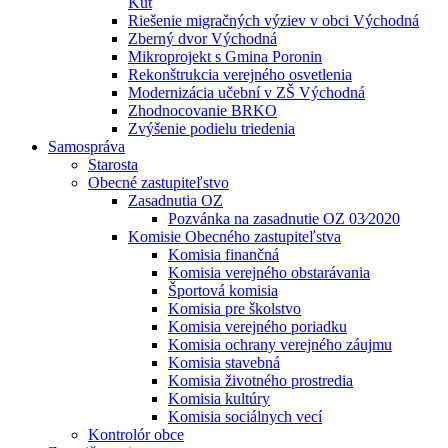
Kút
Riešenie migračných výziev v obci Východná
Zberný dvor Východná
Mikroprojekt s Gmina Poronin
Rekonštrukcia verejného osvetlenia
Modernizácia učební v ZŠ Východná
Zhodnocovanie BRKO
Zvýšenie podielu triedenia
Samospráva
Starosta
Obecné zastupiteľstvo
Zasadnutia OZ
Pozvánka na zasadnutie OZ 03⁄2020
Komisie Obecného zastupiteľstva
Komisia finančná
Komisia verejného obstarávania
Športová komisia
Komisia pre školstvo
Komisia verejného poriadku
Komisia ochrany verejného záujmu
Komisia stavebná
Komisia životného prostredia
Komisia kultúry
Komisia sociálnych vecí
Kontrolór obce