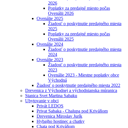
2026
Poplatky za predajné miesto počas
Ovenálii 2026
Ovenálie 2025
Žiadosť o poskytnutie predajného miesta
2025
Poplatky za predajné miesto počas
Ovenálii 2025
Ovenálie 2024
Žiadosť o poskytnutie predajného miesta
2024
Ovenálie 2023
Žiadosť o poskytnutie predajného miesta
2023
Ovenálie 2023 - Miestne poplatky obce
Východná
Žiadosť o poskytnutie predajného miesta 2022
Drevenica z Východnej a východnianska múranica
Stanica Svet Martina Sabaku
Ubytovanie v obci
Privát LEDOS
Privat Sabaka - Chalupa pod Kriváňom
Drevenica Miroslav Jurík
Hybajho hostinec a chatky
Chata pod Kriváňom