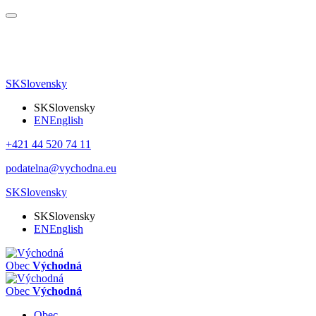
SK
Slovensky
SK
Slovensky
EN
English
+421 44 520 74 11
podatelna@vychodna.eu
SK
Slovensky
SK
Slovensky
EN
English
Obec
Východná
Obec
Východná
Obec