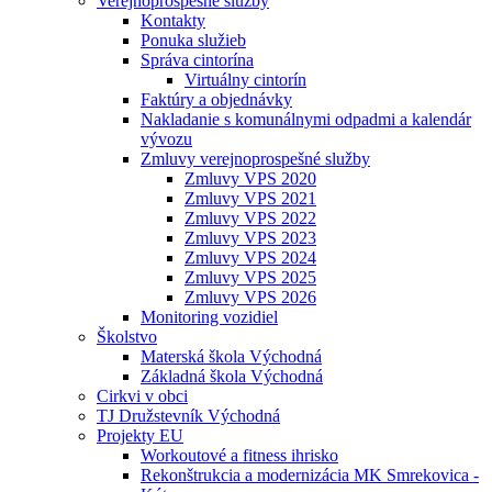
Verejnoprospešné služby
Kontakty
Ponuka služieb
Správa cintorína
Virtuálny cintorín
Faktúry a objednávky
Nakladanie s komunálnymi odpadmi a kalendár
vývozu
Zmluvy verejnoprospešné služby
Zmluvy VPS 2020
Zmluvy VPS 2021
Zmluvy VPS 2022
Zmluvy VPS 2023
Zmluvy VPS 2024
Zmluvy VPS 2025
Zmluvy VPS 2026
Monitoring vozidiel
Školstvo
Materská škola Východná
Základná škola Východná
Cirkvi v obci
TJ Družstevník Východná
Projekty EU
Workoutové a fitness ihrisko
Rekonštrukcia a modernizácia MK Smrekovica -