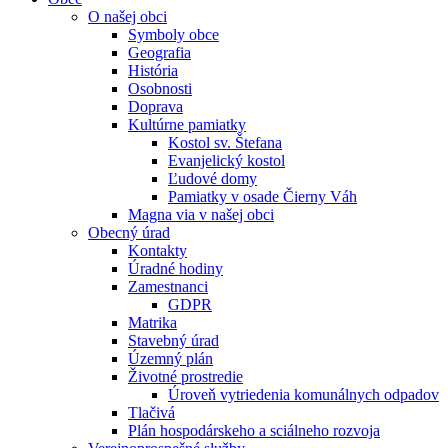
O našej obci
Symboly obce
Geografia
História
Osobnosti
Doprava
Kultúrne pamiatky
Kostol sv. Štefana
Evanjelický kostol
Ľudové domy
Pamiatky v osade Čierny Váh
Magna via v našej obci
Obecný úrad
Kontakty
Úradné hodiny
Zamestnanci
GDPR
Matrika
Stavebný úrad
Územný plán
Životné prostredie
Úroveň vytriedenia komunálnych odpadov
Tlačivá
Plán hospodárskeho a sciálneho rozvoja