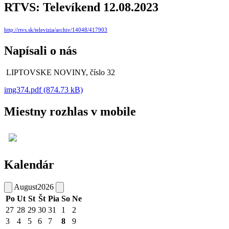
RTVS: Televíkend 12.08.2023
http://rtvs.sk/televizia/archiv/14048/417903
Napísali o nás
LIPTOVSKE NOVINY, číslo 32
img374.pdf (874.73 kB)
Miestny rozhlas v mobile
Kalendár
August
2026
Po
Ut
St
Št
Pia
So
Ne
27
28
29
30
31
1
2
3
4
5
6
7
8
9