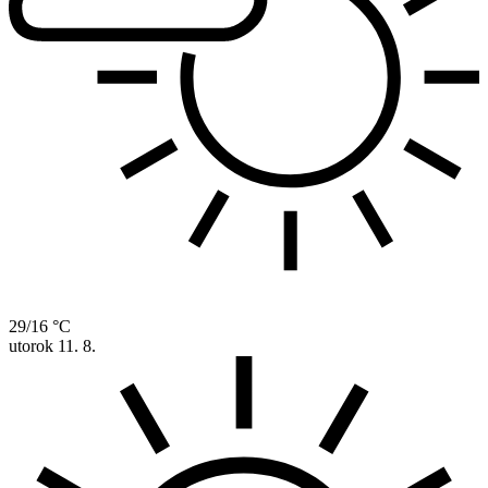
29/16 °C
utorok
11. 8.