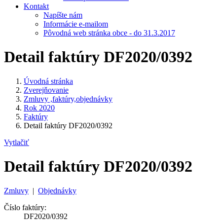
Kontakt
Napíšte nám
Informácie e-mailom
Pôvodná web stránka obce - do 31.3.2017
Detail faktúry DF2020/0392
Úvodná stránka
Zverejňovanie
Zmluvy ,faktúry,objednávky
Rok 2020
Faktúry
Detail faktúry DF2020/0392
Vytlačiť
Detail faktúry DF2020/0392
Zmluvy
|
Objednávky
Číslo faktúry:
DF2020/0392