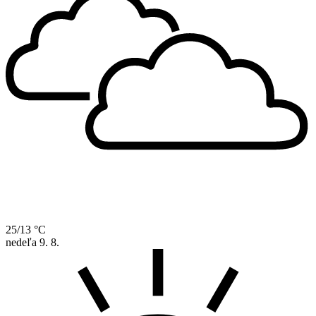
25/13 °C
nedeľa
9. 8.