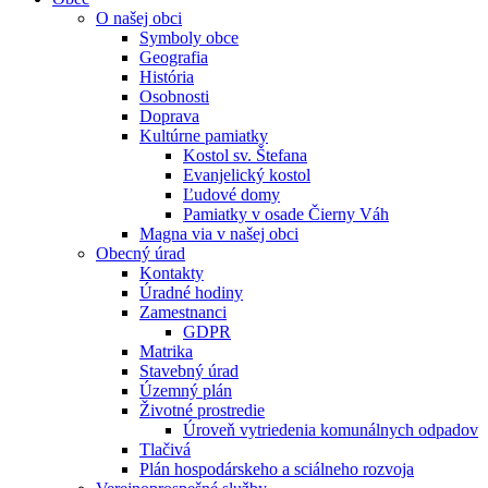
O našej obci
Symboly obce
Geografia
História
Osobnosti
Doprava
Kultúrne pamiatky
Kostol sv. Štefana
Evanjelický kostol
Ľudové domy
Pamiatky v osade Čierny Váh
Magna via v našej obci
Obecný úrad
Kontakty
Úradné hodiny
Zamestnanci
GDPR
Matrika
Stavebný úrad
Územný plán
Životné prostredie
Úroveň vytriedenia komunálnych odpadov
Tlačivá
Plán hospodárskeho a sciálneho rozvoja