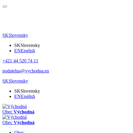
SK
Slovensky
SK
Slovensky
EN
English
+421 44 520 74 11
podatelna@vychodna.eu
SK
Slovensky
SK
Slovensky
EN
English
Obec
Východná
Obec
Východná
Obec