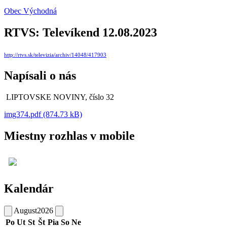
Obec Východná
RTVS: Televíkend 12.08.2023
http://rtvs.sk/televizia/archiv/14048/417903
Napísali o nás
LIPTOVSKE NOVINY, číslo 32
img374.pdf (874.73 kB)
Miestny rozhlas v mobile
Kalendár
August
2026
Po
Ut
St
Št
Pia
So
Ne