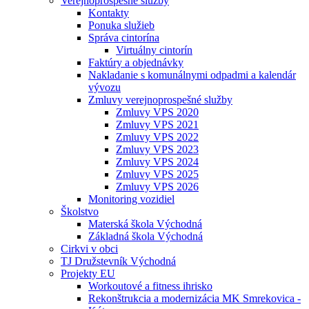
Verejnoprospešné služby
Kontakty
Ponuka služieb
Správa cintorína
Virtuálny cintorín
Faktúry a objednávky
Nakladanie s komunálnymi odpadmi a kalendár
vývozu
Zmluvy verejnoprospešné služby
Zmluvy VPS 2020
Zmluvy VPS 2021
Zmluvy VPS 2022
Zmluvy VPS 2023
Zmluvy VPS 2024
Zmluvy VPS 2025
Zmluvy VPS 2026
Monitoring vozidiel
Školstvo
Materská škola Východná
Základná škola Východná
Cirkvi v obci
TJ Družstevník Východná
Projekty EU
Workoutové a fitness ihrisko
Rekonštrukcia a modernizácia MK Smrekovica -