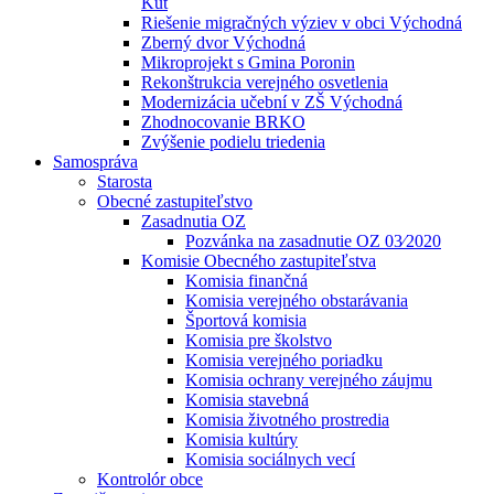
Kút
Riešenie migračných výziev v obci Východná
Zberný dvor Východná
Mikroprojekt s Gmina Poronin
Rekonštrukcia verejného osvetlenia
Modernizácia učební v ZŠ Východná
Zhodnocovanie BRKO
Zvýšenie podielu triedenia
Samospráva
Starosta
Obecné zastupiteľstvo
Zasadnutia OZ
Pozvánka na zasadnutie OZ 03⁄2020
Komisie Obecného zastupiteľstva
Komisia finančná
Komisia verejného obstarávania
Športová komisia
Komisia pre školstvo
Komisia verejného poriadku
Komisia ochrany verejného záujmu
Komisia stavebná
Komisia životného prostredia
Komisia kultúry
Komisia sociálnych vecí
Kontrolór obce