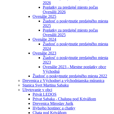
2026
Poplatky za predajné miesto počas
Ovenálii 2026
Ovenálie 2025
Žiadosť o poskytnutie predajného miesta
2025
Poplatky za predajné miesto počas
Ovenálii 2025
Ovenálie 2024
Žiadosť o poskytnutie predajného miesta
2024
Ovenálie 2023
Žiadosť o poskytnutie predajného miesta
2023
Ovenálie 2023 - Miestne poplatky obce
Východná
Žiadosť o poskytnutie predajného miesta 2022
Drevenica z Východnej a východnianska múranica
Stanica Svet Martina Sabaku
Ubytovanie v obci
Privát LEDOS
Privat Sabaka - Chalupa pod Kriváňom
Drevenica Miroslav Jurík
Hybajho hostinec a chatky
Chata pod Kriváňom