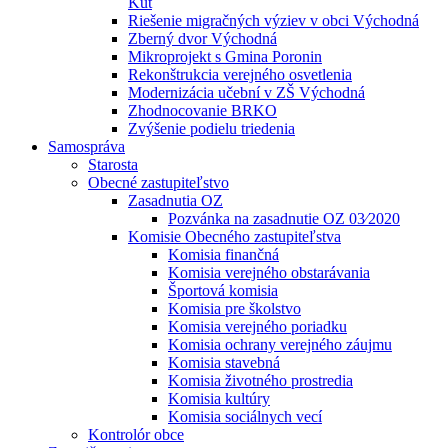
Kút
Riešenie migračných výziev v obci Východná
Zberný dvor Východná
Mikroprojekt s Gmina Poronin
Rekonštrukcia verejného osvetlenia
Modernizácia učební v ZŠ Východná
Zhodnocovanie BRKO
Zvýšenie podielu triedenia
Samospráva
Starosta
Obecné zastupiteľstvo
Zasadnutia OZ
Pozvánka na zasadnutie OZ 03⁄2020
Komisie Obecného zastupiteľstva
Komisia finančná
Komisia verejného obstarávania
Športová komisia
Komisia pre školstvo
Komisia verejného poriadku
Komisia ochrany verejného záujmu
Komisia stavebná
Komisia životného prostredia
Komisia kultúry
Komisia sociálnych vecí
Kontrolór obce