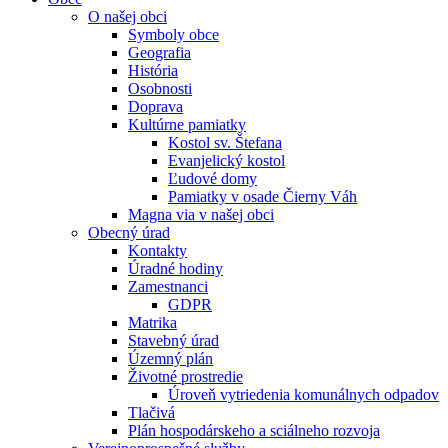
O našej obci
Symboly obce
Geografia
História
Osobnosti
Doprava
Kultúrne pamiatky
Kostol sv. Štefana
Evanjelický kostol
Ľudové domy
Pamiatky v osade Čierny Váh
Magna via v našej obci
Obecný úrad
Kontakty
Úradné hodiny
Zamestnanci
GDPR
Matrika
Stavebný úrad
Územný plán
Životné prostredie
Úroveň vytriedenia komunálnych odpadov
Tlačivá
Plán hospodárskeho a sciálneho rozvoja