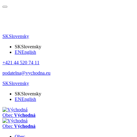
SK
Slovensky
SK
Slovensky
EN
English
+421 44 520 74 11
podatelna@vychodna.eu
SK
Slovensky
SK
Slovensky
EN
English
Obec
Východná
Obec
Východná
Obec