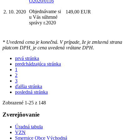
O2020/0116
Objednávame si
2. 10. 2020
149,00 EUR
u Vás súhrnné
správy r.2020
* Uvedená cena je konečná. V prípade, že je zmluvná strana
platcom DPH, je cena uvedená vrátane DPH.
prvá stránka
predchádzajúca stránka
1
2
3
ďalšia stránka
posledná stránka
Zobrazené
1
-
25
z 148
Zverejňovanie
Úradná tabula
VZN
Smernice Obce Východná