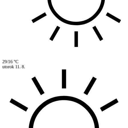
29/16 °C
utorok
11. 8.