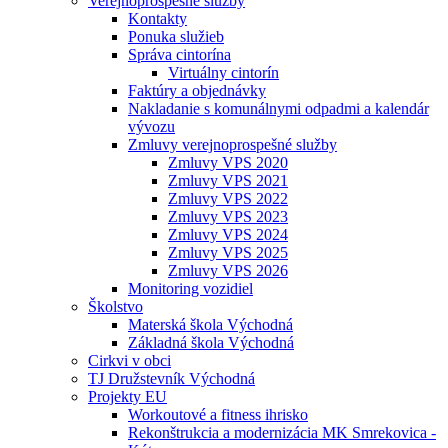
Verejnoprospešné služby
Kontakty
Ponuka služieb
Správa cintorína
Virtuálny cintorín
Faktúry a objednávky
Nakladanie s komunálnymi odpadmi a kalendár
vývozu
Zmluvy verejnoprospešné služby
Zmluvy VPS 2020
Zmluvy VPS 2021
Zmluvy VPS 2022
Zmluvy VPS 2023
Zmluvy VPS 2024
Zmluvy VPS 2025
Zmluvy VPS 2026
Monitoring vozidiel
Školstvo
Materská škola Východná
Základná škola Východná
Cirkvi v obci
TJ Družstevník Východná
Projekty EU
Workoutové a fitness ihrisko
Rekonštrukcia a modernizácia MK Smrekovica -