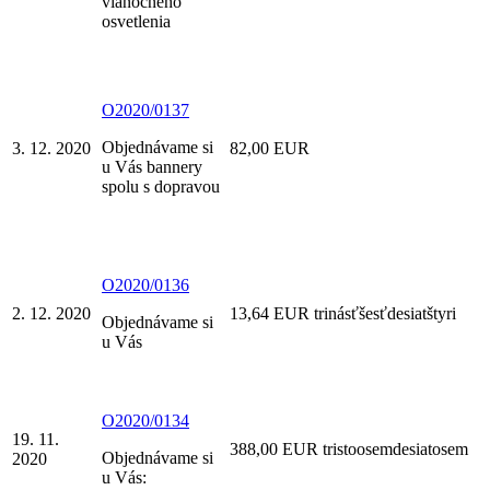
vianočného
osvetlenia
O2020/0137
Objednávame si
3. 12. 2020
82,00 EUR
u Vás bannery
spolu s dopravou
O2020/0136
2. 12. 2020
13,64 EUR trinásťšesťdesiatštyri
Objednávame si
u Vás
O2020/0134
19. 11.
388,00 EUR tristoosemdesiatosem
Objednávame si
2020
u Vás: