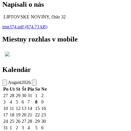
Napísali o nás
LIPTOVSKE NOVINY, číslo 32
img374.pdf (874.73 kB)
Miestny rozhlas v mobile
Kalendár
August
2026
Po
Ut
St
Št
Pia
So
Ne
27
28
29
30
31
1
2
3
4
5
6
7
8
9
10
11
12
13
14
15
16
17
18
19
20
21
22
23
24
25
26
27
28
29
30
31
1
2
3
4
5
6