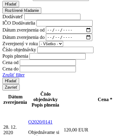
Hľadať
Rozšírené hľadanie
Dodávateľ
IČO Dodávatelia
Dátum zverejnenia od
Dátum zverejnenia do
Zverejnený v roku
Číslo objednávky
Popis plnenia
Cena od
Cena do
Zrušiť filter
Zavrieť
Číslo
Dátum
objednávky
Cena *
zverejnenia
Popis plnenia
O2020/0141
28. 12.
120,00 EUR
Objednávame si
2020