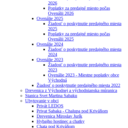
2026
Poplatky za predajné miesto počas
Ovenálii 2026
Ovenálie 2025
Žiadosť o poskytnutie predajného miesta
2025
Poplatky za predajné miesto počas
Ovenálii 2025
Ovenálie 2024
Žiadosť o poskytnutie predajného miesta
2024
Ovenálie 2023
Žiadosť o poskytnutie predajného miesta
2023
Ovenálie 2023 - Miestne poplatky obce
Východná
Žiadosť o poskytnutie predajného miesta 2022
Drevenica z Východnej a východnianska múranica
Stanica Svet Martina Sabaku
Ubytovanie v obci
Privát LEDOS
Privat Sabaka - Chalupa pod Kriváňom
Drevenica Miroslav Jurík
Hybajho hostinec a chatky
Chata pod Kriváňom