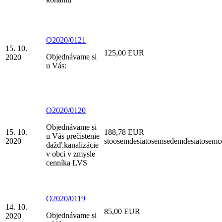
O2020/0121
15. 10.
125,00 EUR
Objednávame si
2020
u Vás:
O2020/0120
Objednávame si
15. 10.
188,78 EUR
u Vás prečistenie
2020
stoosemdesiatosemsedemdesiatosemc
dažď.kanalizácie
v obci v zmysle
cenníka LVS
O2020/0119
14. 10.
85,00 EUR
Objednávame si
2020