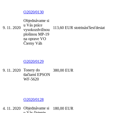
O2020/0130
Objednávame si
u Vás práce
9. 11. 2020
113,60 EUR stotrinásťšesťdesiat
vysokozdvižnou
plošinou MP-19
na oprave VO
Čierny Váh
O2020/0129
Tonery do
9. 11. 2020
380,00 EUR
tlačiarní EPSON
WF-5620
O2020/0128
Objednávame si
4. 11. 2020
180,00 EUR
u Vás čistenie