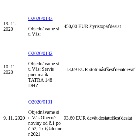
O2020/0133
19. 11.
450,00 EUR štyristopäťdesiat
Objednávame si
2020
u Vás:
O2020/0132
Objednávame si
10. 11.
u Vás: Servis
113,69 EUR stotrinásťšesťdeiatdeväť
2020
pneumatík
TATRA 148
DHZ
O2020/0131
Objednávame si
u Vás Obecné
9. 11. 2020
93,60 EUR deväťdesiattrišesťdesiat
noviny od č.1 po
č.52, 1x týždenne
r.2021