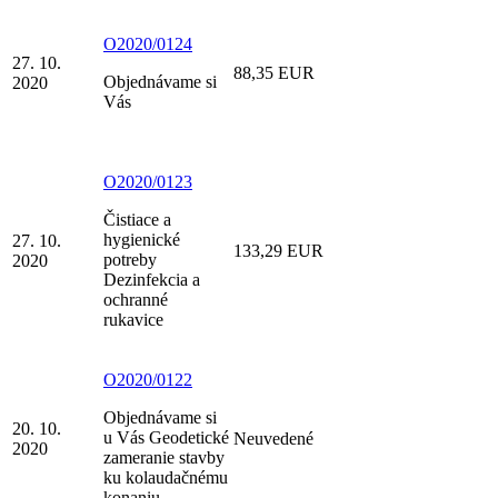
O2020/0124
27. 10.
88,35 EUR
Objednávame si
2020
Vás
O2020/0123
Čistiace a
hygienické
27. 10.
133,29 EUR
potreby
2020
Dezinfekcia a
ochranné
rukavice
O2020/0122
Objednávame si
20. 10.
u Vás Geodetické
Neuvedené
2020
zameranie stavby
ku kolaudačnému
konaniu