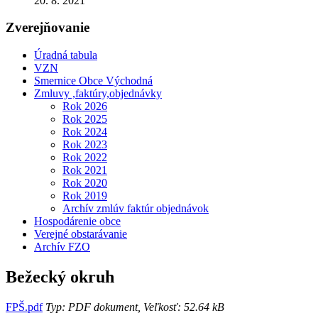
20. 8. 2021
Zverejňovanie
Úradná tabula
VZN
Smernice Obce Východná
Zmluvy ,faktúry,objednávky
Rok 2026
Rok 2025
Rok 2024
Rok 2023
Rok 2022
Rok 2021
Rok 2020
Rok 2019
Archív zmlúv faktúr objednávok
Hospodárenie obce
Verejné obstarávanie
Archív FZO
Bežecký okruh
FPŠ.pdf
Typ: PDF dokument, Veľkosť: 52.64 kB