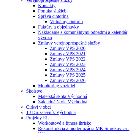
Verejnoprospešné služby
Kontakty
Ponuka služieb
Správa cintorína
Virtuálny cintorín
Faktúry a objednávky
Nakladanie s komunálnymi odpadmi a kalendár
vývozu
Zmluvy verejnoprospešné služby
Zmluvy VPS 2020
Zmluvy VPS 2021
Zmluvy VPS 2022
Zmluvy VPS 2023
Zmluvy VPS 2024
Zmluvy VPS 2025
Zmluvy VPS 2026
Monitoring vozidiel
Školstvo
Materská škola Východná
Základná škola Východná
Cirkvi v obci
TJ Družstevník Východná
Projekty EU
Workoutové a fitness ihrisko
Rekonštrukcia a modernizácia MK Smrekovica -