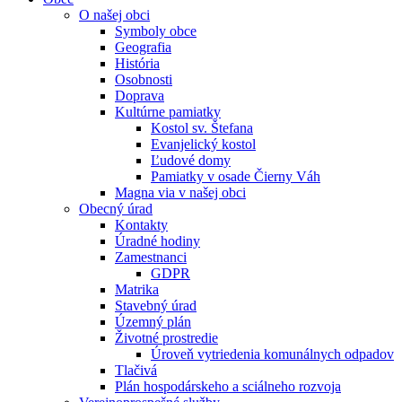
O našej obci
Symboly obce
Geografia
História
Osobnosti
Doprava
Kultúrne pamiatky
Kostol sv. Štefana
Evanjelický kostol
Ľudové domy
Pamiatky v osade Čierny Váh
Magna via v našej obci
Obecný úrad
Kontakty
Úradné hodiny
Zamestnanci
GDPR
Matrika
Stavebný úrad
Územný plán
Životné prostredie
Úroveň vytriedenia komunálnych odpadov
Tlačivá
Plán hospodárskeho a sciálneho rozvoja