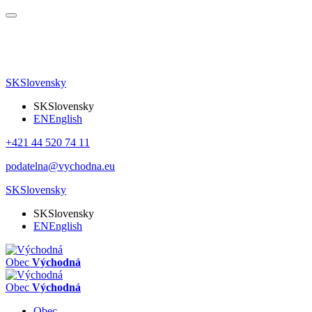
SK
Slovensky
SK
Slovensky
EN
English
+421 44 520 74 11
podatelna@vychodna.eu
SK
Slovensky
SK
Slovensky
EN
English
Obec
Východná
Obec
Východná
Obec