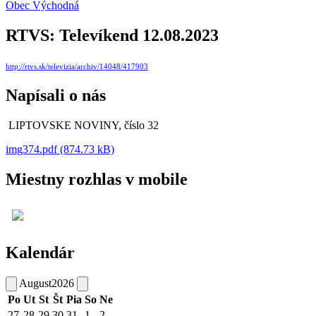
Obec Východná
RTVS: Televíkend 12.08.2023
http://rtvs.sk/televizia/archiv/14048/417903
Napísali o nás
LIPTOVSKE NOVINY, číslo 32
img374.pdf (874.73 kB)
Miestny rozhlas v mobile
Kalendár
August
2026
Po
Ut
St
Št
Pia
So
Ne
27
28
29
30
31
1
2