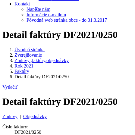
Kontakt
Napíšte nám
Informácie e-mailom
Pôvodná web stránka obce - do 31.3.2017
Detail faktúry DF2021/0250
Úvodná stránka
Zverejňovanie
Zmluvy ,faktúry,objednávky
Rok 2021
Faktúry
Detail faktúry DF2021/0250
Vytlačiť
Detail faktúry DF2021/0250
Zmluvy
|
Objednávky
Číslo faktúry:
DF2021/0250