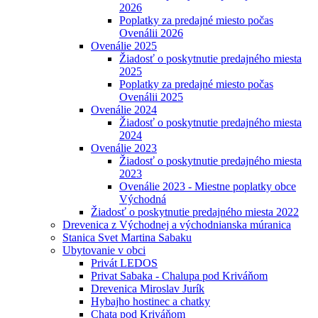
2026
Poplatky za predajné miesto počas
Ovenálii 2026
Ovenálie 2025
Žiadosť o poskytnutie predajného miesta
2025
Poplatky za predajné miesto počas
Ovenálii 2025
Ovenálie 2024
Žiadosť o poskytnutie predajného miesta
2024
Ovenálie 2023
Žiadosť o poskytnutie predajného miesta
2023
Ovenálie 2023 - Miestne poplatky obce
Východná
Žiadosť o poskytnutie predajného miesta 2022
Drevenica z Východnej a východnianska múranica
Stanica Svet Martina Sabaku
Ubytovanie v obci
Privát LEDOS
Privat Sabaka - Chalupa pod Kriváňom
Drevenica Miroslav Jurík
Hybajho hostinec a chatky
Chata pod Kriváňom