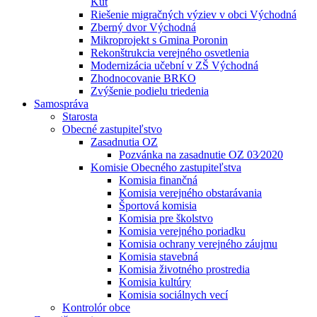
Kút
Riešenie migračných výziev v obci Východná
Zberný dvor Východná
Mikroprojekt s Gmina Poronin
Rekonštrukcia verejného osvetlenia
Modernizácia učební v ZŠ Východná
Zhodnocovanie BRKO
Zvýšenie podielu triedenia
Samospráva
Starosta
Obecné zastupiteľstvo
Zasadnutia OZ
Pozvánka na zasadnutie OZ 03⁄2020
Komisie Obecného zastupiteľstva
Komisia finančná
Komisia verejného obstarávania
Športová komisia
Komisia pre školstvo
Komisia verejného poriadku
Komisia ochrany verejného záujmu
Komisia stavebná
Komisia životného prostredia
Komisia kultúry
Komisia sociálnych vecí
Kontrolór obce