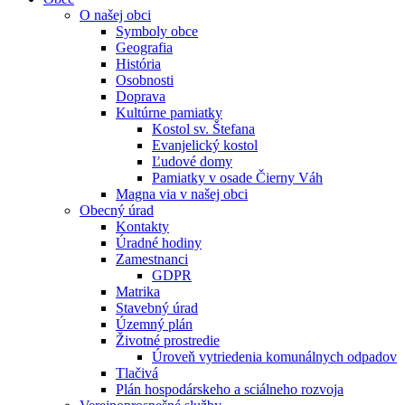
O našej obci
Symboly obce
Geografia
História
Osobnosti
Doprava
Kultúrne pamiatky
Kostol sv. Štefana
Evanjelický kostol
Ľudové domy
Pamiatky v osade Čierny Váh
Magna via v našej obci
Obecný úrad
Kontakty
Úradné hodiny
Zamestnanci
GDPR
Matrika
Stavebný úrad
Územný plán
Životné prostredie
Úroveň vytriedenia komunálnych odpadov
Tlačivá
Plán hospodárskeho a sciálneho rozvoja