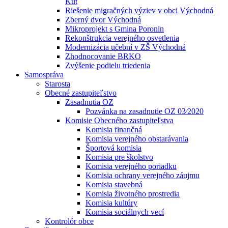
Kút
Riešenie migračných výziev v obci Východná
Zberný dvor Východná
Mikroprojekt s Gmina Poronin
Rekonštrukcia verejného osvetlenia
Modernizácia učební v ZŠ Východná
Zhodnocovanie BRKO
Zvýšenie podielu triedenia
Samospráva
Starosta
Obecné zastupiteľstvo
Zasadnutia OZ
Pozvánka na zasadnutie OZ 03⁄2020
Komisie Obecného zastupiteľstva
Komisia finančná
Komisia verejného obstarávania
Športová komisia
Komisia pre školstvo
Komisia verejného poriadku
Komisia ochrany verejného záujmu
Komisia stavebná
Komisia životného prostredia
Komisia kultúry
Komisia sociálnych vecí
Kontrolór obce