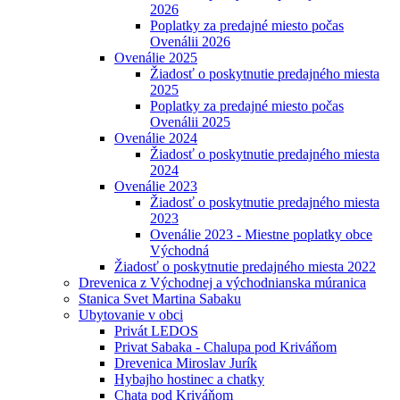
2026
Poplatky za predajné miesto počas
Ovenálii 2026
Ovenálie 2025
Žiadosť o poskytnutie predajného miesta
2025
Poplatky za predajné miesto počas
Ovenálii 2025
Ovenálie 2024
Žiadosť o poskytnutie predajného miesta
2024
Ovenálie 2023
Žiadosť o poskytnutie predajného miesta
2023
Ovenálie 2023 - Miestne poplatky obce
Východná
Žiadosť o poskytnutie predajného miesta 2022
Drevenica z Východnej a východnianska múranica
Stanica Svet Martina Sabaku
Ubytovanie v obci
Privát LEDOS
Privat Sabaka - Chalupa pod Kriváňom
Drevenica Miroslav Jurík
Hybajho hostinec a chatky
Chata pod Kriváňom