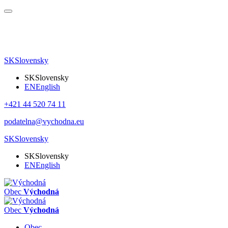
SK
Slovensky
SK
Slovensky
EN
English
+421 44 520 74 11
podatelna@vychodna.eu
SK
Slovensky
SK
Slovensky
EN
English
Obec
Východná
Obec
Východná
Obec