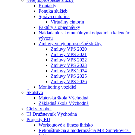
Verejnoprospešné služby
Kontakty
Ponuka služieb
Správa cintorína
Virtuálny cintorín
Faktúry a objednávky
Nakladanie s komunálnymi odpadmi a kalendár
vývozu
Zmluvy verejnoprospešné služby
Zmluvy VPS 2020
Zmluvy VPS 2021
Zmluvy VPS 2022
Zmluvy VPS 2023
Zmluvy VPS 2024
Zmluvy VPS 2025
Zmluvy VPS 2026
Monitoring vozidiel
Školstvo
Materská škola Východná
Základná škola Východná
Cirkvi v obci
TJ Družstevník Východná
Projekty EU
Workoutové a fitness ihrisko
Rekonštrukcia a modernizácia MK Smrekovica -