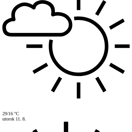
29/16 °C
utorok
11. 8.