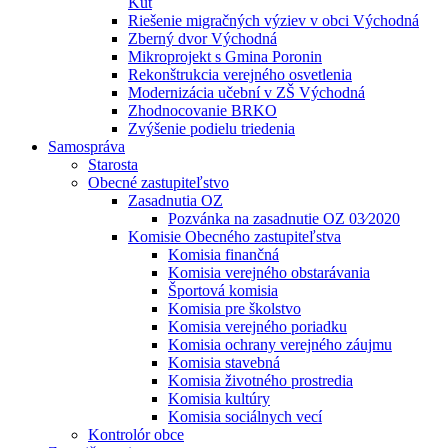
Kút
Riešenie migračných výziev v obci Východná
Zberný dvor Východná
Mikroprojekt s Gmina Poronin
Rekonštrukcia verejného osvetlenia
Modernizácia učební v ZŠ Východná
Zhodnocovanie BRKO
Zvýšenie podielu triedenia
Samospráva
Starosta
Obecné zastupiteľstvo
Zasadnutia OZ
Pozvánka na zasadnutie OZ 03⁄2020
Komisie Obecného zastupiteľstva
Komisia finančná
Komisia verejného obstarávania
Športová komisia
Komisia pre školstvo
Komisia verejného poriadku
Komisia ochrany verejného záujmu
Komisia stavebná
Komisia životného prostredia
Komisia kultúry
Komisia sociálnych vecí
Kontrolór obce