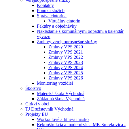
Verejnoprospešné služby
Kontakty
Ponuka služieb
Správa cintorína
Virtuálny cintorín
Faktúry a objednávky
Nakladanie s komunálnymi odpadmi a kalendár
vývozu
Zmluvy verejnoprospešné služby
Zmluvy VPS 2020
Zmluvy VPS 2021
Zmluvy VPS 2022
Zmluvy VPS 2023
Zmluvy VPS 2024
Zmluvy VPS 2025
Zmluvy VPS 2026
Monitoring vozidiel
Školstvo
Materská škola Východná
Základná škola Východná
Cirkvi v obci
TJ Družstevník Východná
Projekty EU
Workoutové a fitness ihrisko
Rekonštrukcia a modernizácia MK Smrekovica -