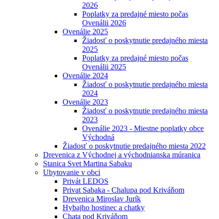
2026
Poplatky za predajné miesto počas
Ovenálii 2026
Ovenálie 2025
Žiadosť o poskytnutie predajného miesta
2025
Poplatky za predajné miesto počas
Ovenálii 2025
Ovenálie 2024
Žiadosť o poskytnutie predajného miesta
2024
Ovenálie 2023
Žiadosť o poskytnutie predajného miesta
2023
Ovenálie 2023 - Miestne poplatky obce
Východná
Žiadosť o poskytnutie predajného miesta 2022
Drevenica z Východnej a východnianska múranica
Stanica Svet Martina Sabaku
Ubytovanie v obci
Privát LEDOS
Privat Sabaka - Chalupa pod Kriváňom
Drevenica Miroslav Jurík
Hybajho hostinec a chatky
Chata pod Kriváňom