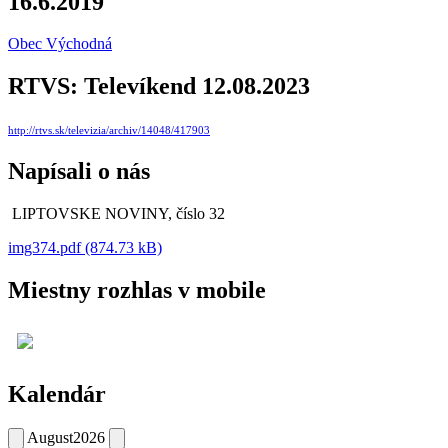
16.6.2019
Obec Východná
RTVS: Televíkend 12.08.2023
http://rtvs.sk/televizia/archiv/14048/417903
Napísali o nás
LIPTOVSKE NOVINY, číslo 32
img374.pdf (874.73 kB)
Miestny rozhlas v mobile
Kalendár
August
2026