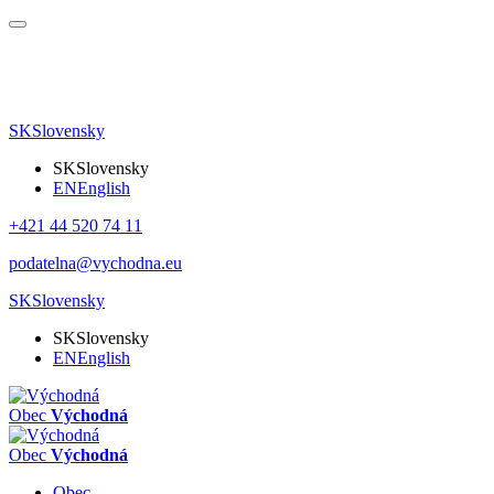
SK
Slovensky
SK
Slovensky
EN
English
+421 44 520 74 11
podatelna@vychodna.eu
SK
Slovensky
SK
Slovensky
EN
English
Obec
Východná
Obec
Východná
Obec