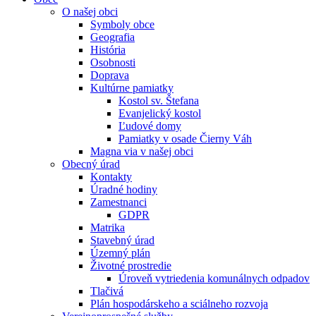
O našej obci
Symboly obce
Geografia
História
Osobnosti
Doprava
Kultúrne pamiatky
Kostol sv. Štefana
Evanjelický kostol
Ľudové domy
Pamiatky v osade Čierny Váh
Magna via v našej obci
Obecný úrad
Kontakty
Úradné hodiny
Zamestnanci
GDPR
Matrika
Stavebný úrad
Územný plán
Životné prostredie
Úroveň vytriedenia komunálnych odpadov
Tlačivá
Plán hospodárskeho a sciálneho rozvoja