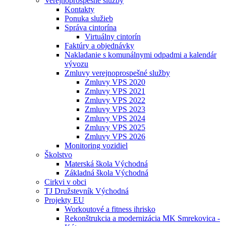
Verejnoprospešné služby
Kontakty
Ponuka služieb
Správa cintorína
Virtuálny cintorín
Faktúry a objednávky
Nakladanie s komunálnymi odpadmi a kalendár
vývozu
Zmluvy verejnoprospešné služby
Zmluvy VPS 2020
Zmluvy VPS 2021
Zmluvy VPS 2022
Zmluvy VPS 2023
Zmluvy VPS 2024
Zmluvy VPS 2025
Zmluvy VPS 2026
Monitoring vozidiel
Školstvo
Materská škola Východná
Základná škola Východná
Cirkvi v obci
TJ Družstevník Východná
Projekty EU
Workoutové a fitness ihrisko
Rekonštrukcia a modernizácia MK Smrekovica -