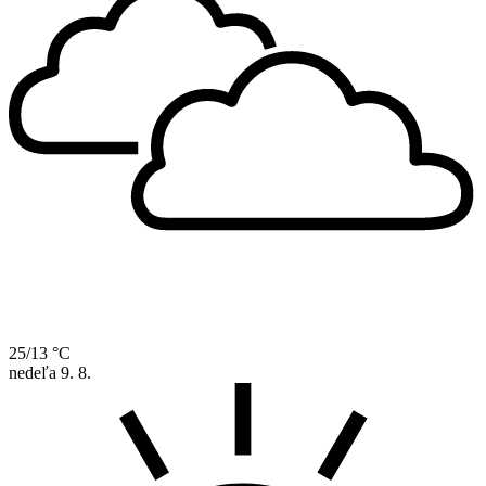
25/13 °C
nedeľa
9. 8.