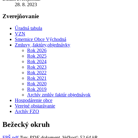
28. 8. 2023
Zverejňovanie
Úradná tabula
VZN
Smernice Obce Východná
Zmluvy ,faktúry,objednávky
Rok 2026
Rok 2025
Rok 2024
Rok 2023
Rok 2022
Rok 2021
Rok 2020
Rok 2019
Archív zmlúv faktúr objednávok
Hospodárenie obce
Verejné obstarávanie
Archív FZO
Bežecký okruh
FPŠ.pdf
Typ: PDF dokument, Veľkosť: 52.64 kB