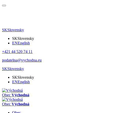
SK
Slovensky
SK
Slovensky
EN
English
+421 44 520 74 11
podatelna@vychodna.eu
SK
Slovensky
SK
Slovensky
EN
English
Obec
Východná
Obec
Východná
Obec