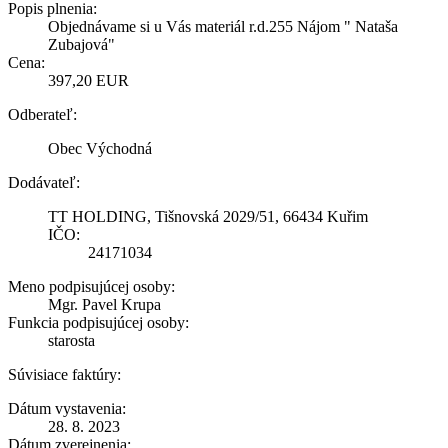
Popis plnenia:
Objednávame si u Vás materiál r.d.255 Nájom " Nataša
Zubajová"
Cena:
397,20 EUR
Odberateľ:
Obec Východná
Dodávateľ:
TT HOLDING, Tišnovská 2029/51, 66434 Kuřim
IČO:
24171034
Meno podpisujúcej osoby:
Mgr. Pavel Krupa
Funkcia podpisujúcej osoby:
starosta
Súvisiace faktúry:
Dátum vystavenia:
28. 8. 2023
Dátum zverejnenia: