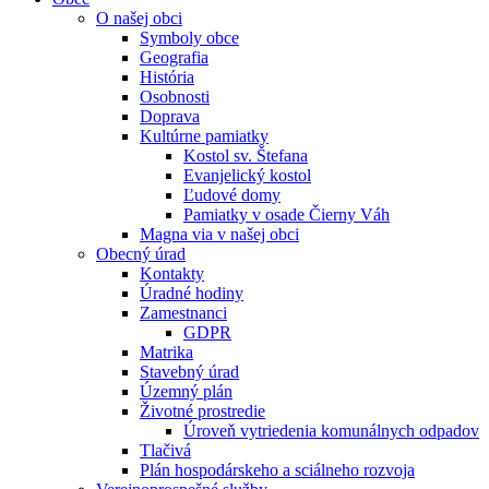
O našej obci
Symboly obce
Geografia
História
Osobnosti
Doprava
Kultúrne pamiatky
Kostol sv. Štefana
Evanjelický kostol
Ľudové domy
Pamiatky v osade Čierny Váh
Magna via v našej obci
Obecný úrad
Kontakty
Úradné hodiny
Zamestnanci
GDPR
Matrika
Stavebný úrad
Územný plán
Životné prostredie
Úroveň vytriedenia komunálnych odpadov
Tlačivá
Plán hospodárskeho a sciálneho rozvoja