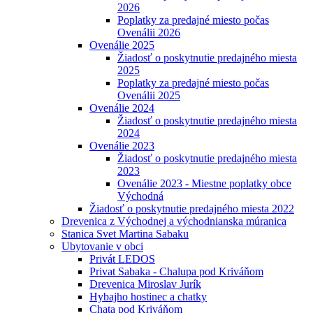
2026
Poplatky za predajné miesto počas
Ovenálii 2026
Ovenálie 2025
Žiadosť o poskytnutie predajného miesta
2025
Poplatky za predajné miesto počas
Ovenálii 2025
Ovenálie 2024
Žiadosť o poskytnutie predajného miesta
2024
Ovenálie 2023
Žiadosť o poskytnutie predajného miesta
2023
Ovenálie 2023 - Miestne poplatky obce
Východná
Žiadosť o poskytnutie predajného miesta 2022
Drevenica z Východnej a východnianska múranica
Stanica Svet Martina Sabaku
Ubytovanie v obci
Privát LEDOS
Privat Sabaka - Chalupa pod Kriváňom
Drevenica Miroslav Jurík
Hybajho hostinec a chatky
Chata pod Kriváňom