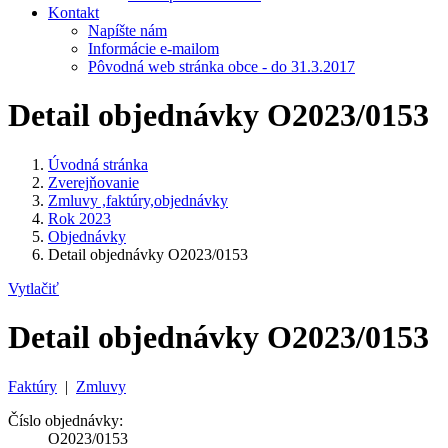
Kontakt
Napíšte nám
Informácie e-mailom
Pôvodná web stránka obce - do 31.3.2017
Detail objednávky O2023/0153
Úvodná stránka
Zverejňovanie
Zmluvy ,faktúry,objednávky
Rok 2023
Objednávky
Detail objednávky O2023/0153
Vytlačiť
Detail objednávky O2023/0153
Faktúry
|
Zmluvy
Číslo objednávky:
O2023/0153