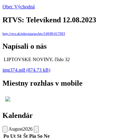
Obec Východná
RTVS: Televíkend 12.08.2023
http://rtvs.sk/televizia/archiv/14048/417903
Napísali o nás
LIPTOVSKE NOVINY, číslo 32
img374.pdf (874.73 kB)
Miestny rozhlas v mobile
Kalendár
August
2026
Po
Ut
St
Št
Pia
So
Ne