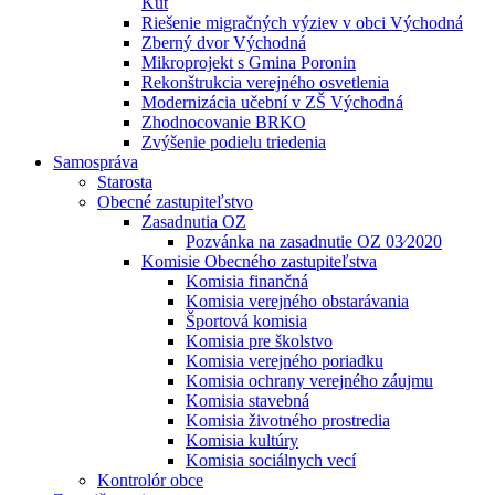
Kút
Riešenie migračných výziev v obci Východná
Zberný dvor Východná
Mikroprojekt s Gmina Poronin
Rekonštrukcia verejného osvetlenia
Modernizácia učební v ZŠ Východná
Zhodnocovanie BRKO
Zvýšenie podielu triedenia
Samospráva
Starosta
Obecné zastupiteľstvo
Zasadnutia OZ
Pozvánka na zasadnutie OZ 03⁄2020
Komisie Obecného zastupiteľstva
Komisia finančná
Komisia verejného obstarávania
Športová komisia
Komisia pre školstvo
Komisia verejného poriadku
Komisia ochrany verejného záujmu
Komisia stavebná
Komisia životného prostredia
Komisia kultúry
Komisia sociálnych vecí
Kontrolór obce