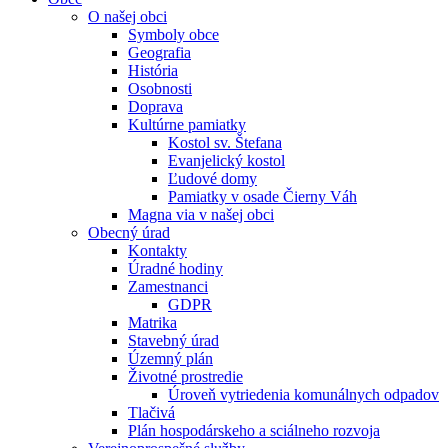
O našej obci
Symboly obce
Geografia
História
Osobnosti
Doprava
Kultúrne pamiatky
Kostol sv. Štefana
Evanjelický kostol
Ľudové domy
Pamiatky v osade Čierny Váh
Magna via v našej obci
Obecný úrad
Kontakty
Úradné hodiny
Zamestnanci
GDPR
Matrika
Stavebný úrad
Územný plán
Životné prostredie
Úroveň vytriedenia komunálnych odpadov
Tlačivá
Plán hospodárskeho a sciálneho rozvoja