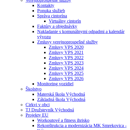
Verejnoprospešné služby
Kontakty
Ponuka služieb
Správa cintorína
Virtuálny cintorín
Faktúry a objednávky
Nakladanie s komunálnymi odpadmi a kalendár
vývozu
Zmluvy verejnoprospešné služby
Zmluvy VPS 2020
Zmluvy VPS 2021
Zmluvy VPS 2022
Zmluvy VPS 2023
Zmluvy VPS 2024
Zmluvy VPS 2025
Zmluvy VPS 2026
Monitoring vozidiel
Školstvo
Materská škola Východná
Základná škola Východná
Cirkvi v obci
TJ Družstevník Východná
Projekty EU
Workoutové a fitness ihrisko
Rekonštrukcia a modernizácia MK Smrekovica -