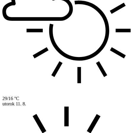
29/16 °C
utorok
11. 8.