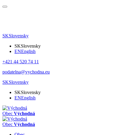
SK
Slovensky
SK
Slovensky
EN
English
+421 44 520 74 11
podatelna@vychodna.eu
SK
Slovensky
SK
Slovensky
EN
English
Obec
Východná
Obec
Východná
Obec