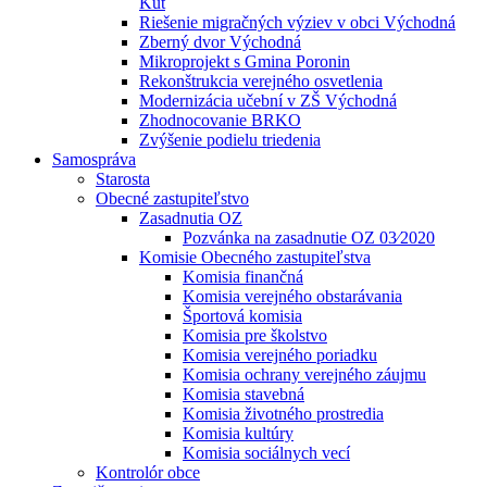
Kút
Riešenie migračných výziev v obci Východná
Zberný dvor Východná
Mikroprojekt s Gmina Poronin
Rekonštrukcia verejného osvetlenia
Modernizácia učební v ZŠ Východná
Zhodnocovanie BRKO
Zvýšenie podielu triedenia
Samospráva
Starosta
Obecné zastupiteľstvo
Zasadnutia OZ
Pozvánka na zasadnutie OZ 03⁄2020
Komisie Obecného zastupiteľstva
Komisia finančná
Komisia verejného obstarávania
Športová komisia
Komisia pre školstvo
Komisia verejného poriadku
Komisia ochrany verejného záujmu
Komisia stavebná
Komisia životného prostredia
Komisia kultúry
Komisia sociálnych vecí
Kontrolór obce