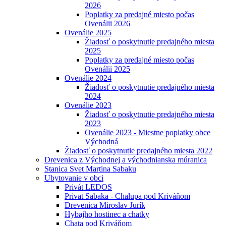
2026
Poplatky za predajné miesto počas
Ovenálii 2026
Ovenálie 2025
Žiadosť o poskytnutie predajného miesta
2025
Poplatky za predajné miesto počas
Ovenálii 2025
Ovenálie 2024
Žiadosť o poskytnutie predajného miesta
2024
Ovenálie 2023
Žiadosť o poskytnutie predajného miesta
2023
Ovenálie 2023 - Miestne poplatky obce
Východná
Žiadosť o poskytnutie predajného miesta 2022
Drevenica z Východnej a východnianska múranica
Stanica Svet Martina Sabaku
Ubytovanie v obci
Privát LEDOS
Privat Sabaka - Chalupa pod Kriváňom
Drevenica Miroslav Jurík
Hybajho hostinec a chatky
Chata pod Kriváňom