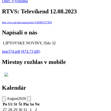
Obec Východná
RTVS: Televíkend 12.08.2023
http://rtvs.sk/televizia/archiv/14048/417903
Napísali o nás
LIPTOVSKE NOVINY, číslo 32
img374.pdf (874.73 kB)
Miestny rozhlas v mobile
Kalendár
August
2026
Po
Ut
St
Št
Pia
So
Ne
27
28
29
30
31
1
2