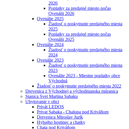
2026
Poplatky za predajné miesto počas
Ovenálii 2026
Ovenálie 2025
Žiadosť o poskytnutie predajného miesta
2025
Poplatky za predajné miesto počas
Ovenálii 2025
Ovenálie 2024
Žiadosť o poskytnutie predajného miesta
2024
Ovenálie 2023
Žiadosť o poskytnutie predajného miesta
2023
Ovenálie 2023 - Miestne poplatky obce
Východná
Žiadosť o poskytnutie predajného miesta 2022
Drevenica z Východnej a východnianska múranica
Stanica Svet Martina Sabaku
Ubytovanie v obci
Privát LEDOS
Privat Sabaka - Chalupa pod Kriváňom
Drevenica Miroslav Jurík
Hybajho hostinec a chatky
Chata pod Kriváňom