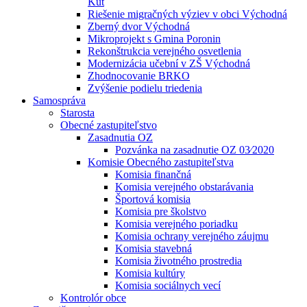
Kút
Riešenie migračných výziev v obci Východná
Zberný dvor Východná
Mikroprojekt s Gmina Poronin
Rekonštrukcia verejného osvetlenia
Modernizácia učební v ZŠ Východná
Zhodnocovanie BRKO
Zvýšenie podielu triedenia
Samospráva
Starosta
Obecné zastupiteľstvo
Zasadnutia OZ
Pozvánka na zasadnutie OZ 03⁄2020
Komisie Obecného zastupiteľstva
Komisia finančná
Komisia verejného obstarávania
Športová komisia
Komisia pre školstvo
Komisia verejného poriadku
Komisia ochrany verejného záujmu
Komisia stavebná
Komisia životného prostredia
Komisia kultúry
Komisia sociálnych vecí
Kontrolór obce