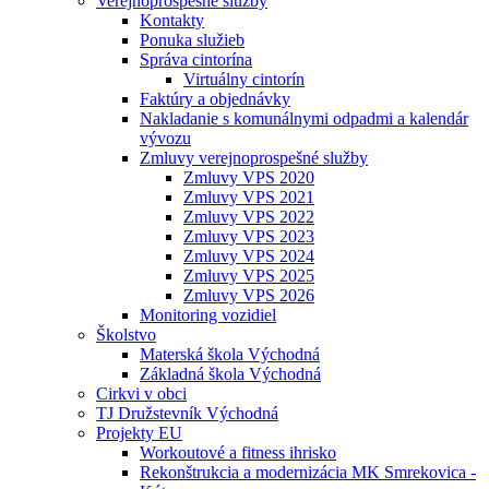
Verejnoprospešné služby
Kontakty
Ponuka služieb
Správa cintorína
Virtuálny cintorín
Faktúry a objednávky
Nakladanie s komunálnymi odpadmi a kalendár
vývozu
Zmluvy verejnoprospešné služby
Zmluvy VPS 2020
Zmluvy VPS 2021
Zmluvy VPS 2022
Zmluvy VPS 2023
Zmluvy VPS 2024
Zmluvy VPS 2025
Zmluvy VPS 2026
Monitoring vozidiel
Školstvo
Materská škola Východná
Základná škola Východná
Cirkvi v obci
TJ Družstevník Východná
Projekty EU
Workoutové a fitness ihrisko
Rekonštrukcia a modernizácia MK Smrekovica -