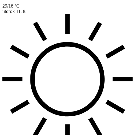
29/16 °C
utorok
11. 8.