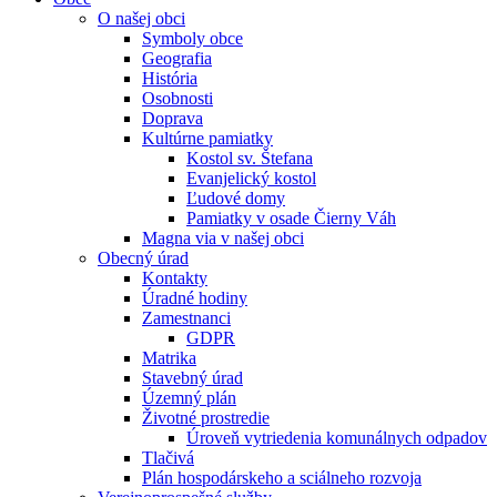
O našej obci
Symboly obce
Geografia
História
Osobnosti
Doprava
Kultúrne pamiatky
Kostol sv. Štefana
Evanjelický kostol
Ľudové domy
Pamiatky v osade Čierny Váh
Magna via v našej obci
Obecný úrad
Kontakty
Úradné hodiny
Zamestnanci
GDPR
Matrika
Stavebný úrad
Územný plán
Životné prostredie
Úroveň vytriedenia komunálnych odpadov
Tlačivá
Plán hospodárskeho a sciálneho rozvoja