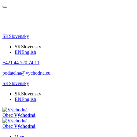
SK
Slovensky
SK
Slovensky
EN
English
+421 44 520 74 11
podatelna@vychodna.eu
SK
Slovensky
SK
Slovensky
EN
English
Obec
Východná
Obec
Východná
Obec