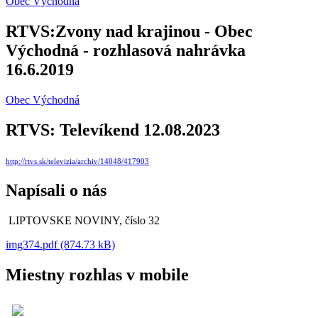
Obec Východná
RTVS:Zvony nad krajinou - Obec
Východná - rozhlasová nahrávka
16.6.2019
Obec Východná
RTVS: Televíkend 12.08.2023
http://rtvs.sk/televizia/archiv/14048/417903
Napísali o nás
LIPTOVSKE NOVINY, číslo 32
img374.pdf (874.73 kB)
Miestny rozhlas v mobile