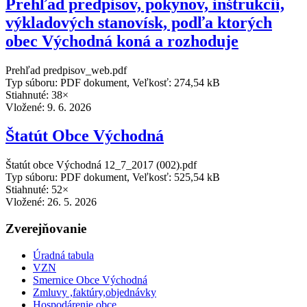
Prehľad predpisov, pokynov, inštrukcií,
výkladových stanovísk, podľa ktorých
obec Východná koná a rozhoduje
Prehľad predpisov_web.pdf
Typ súboru: PDF dokument, Veľkosť: 274,54 kB
Stiahnuté: 38×
Vložené:
9. 6. 2026
Štatút Obce Východná
Štatút obce Východná 12_7_2017 (002).pdf
Typ súboru: PDF dokument, Veľkosť: 525,54 kB
Stiahnuté: 52×
Vložené:
26. 5. 2026
Zverejňovanie
Úradná tabula
VZN
Smernice Obce Východná
Zmluvy ,faktúry,objednávky
Hospodárenie obce