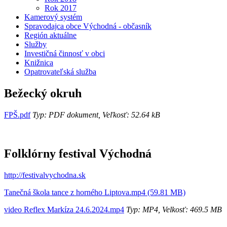
Rok 2017
Kamerový systém
Spravodajca obce Východná - občasník
Región aktuálne
Služby
Investičná činnosť v obci
Knižnica
Opatrovateľská služba
Bežecký okruh
FPŠ.pdf
Typ: PDF dokument, Veľkosť: 52.64 kB
Folklórny festival Východná
http://festivalvychodna.sk
Tanečná škola tance z horného Liptova.mp4 (59.81 MB)
video Reflex Markíza 24.6.2024.mp4
Typ: MP4, Velkosť: 469.5 MB