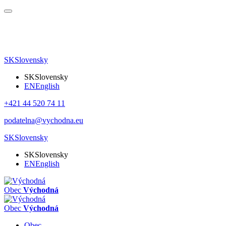
SK
Slovensky
SK
Slovensky
EN
English
+421 44 520 74 11
podatelna@vychodna.eu
SK
Slovensky
SK
Slovensky
EN
English
Obec
Východná
Obec
Východná
Obec