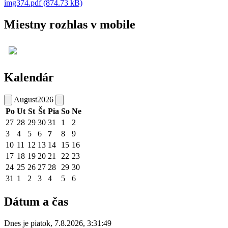
img374.pdf (874.73 kB)
Miestny rozhlas v mobile
Kalendár
August
2026
Po
Ut
St
Št
Pia
So
Ne
27
28
29
30
31
1
2
3
4
5
6
7
8
9
10
11
12
13
14
15
16
17
18
19
20
21
22
23
24
25
26
27
28
29
30
31
1
2
3
4
5
6
Dátum a čas
Dnes je
piatok
,
7.8.2026
,
3:31:49