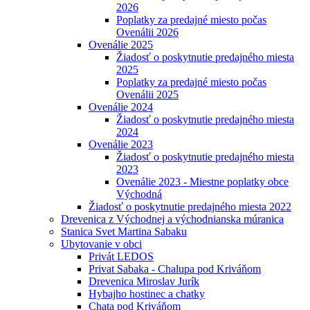
2026
Poplatky za predajné miesto počas
Ovenálii 2026
Ovenálie 2025
Žiadosť o poskytnutie predajného miesta
2025
Poplatky za predajné miesto počas
Ovenálii 2025
Ovenálie 2024
Žiadosť o poskytnutie predajného miesta
2024
Ovenálie 2023
Žiadosť o poskytnutie predajného miesta
2023
Ovenálie 2023 - Miestne poplatky obce
Východná
Žiadosť o poskytnutie predajného miesta 2022
Drevenica z Východnej a východnianska múranica
Stanica Svet Martina Sabaku
Ubytovanie v obci
Privát LEDOS
Privat Sabaka - Chalupa pod Kriváňom
Drevenica Miroslav Jurík
Hybajho hostinec a chatky
Chata pod Kriváňom