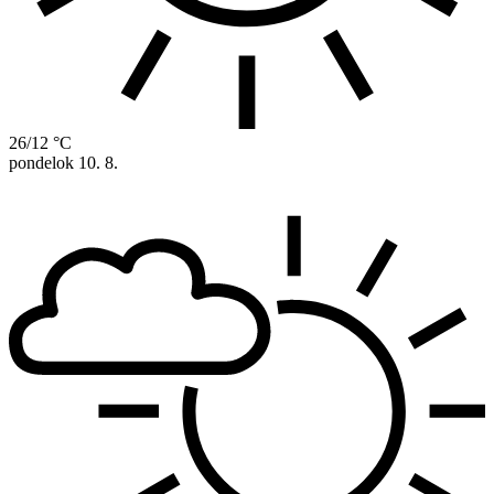
26/12 °C
pondelok
10. 8.