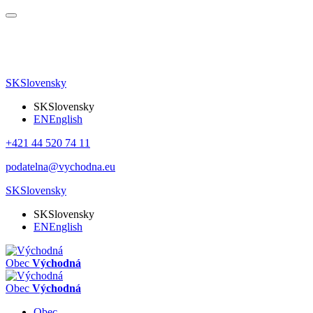
SK
Slovensky
SK
Slovensky
EN
English
+421 44 520 74 11
podatelna@vychodna.eu
SK
Slovensky
SK
Slovensky
EN
English
Obec
Východná
Obec
Východná
Obec