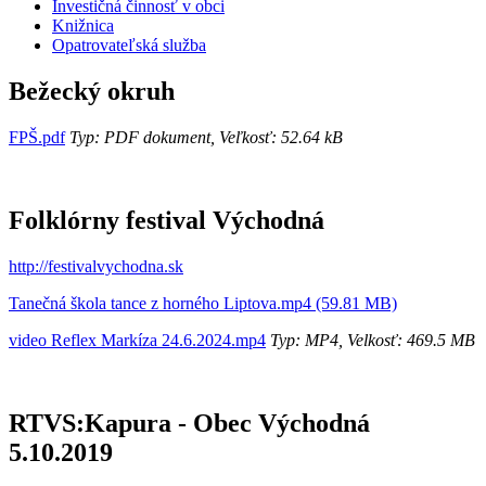
Investičná činnosť v obci
Knižnica
Opatrovateľská služba
Bežecký okruh
FPŠ.pdf
Typ: PDF dokument, Veľkosť: 52.64 kB
Folklórny festival Východná
http://festivalvychodna.sk
Tanečná škola tance z horného Liptova.mp4 (59.81 MB)
video Reflex Markíza 24.6.2024.mp4
Typ: MP4, Velkosť: 469.5 MB
RTVS:Kapura - Obec Východná
5.10.2019