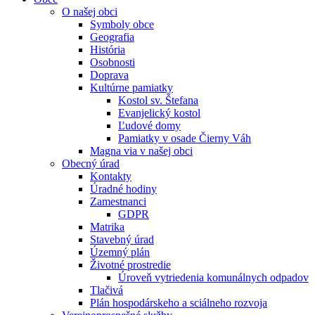
O našej obci
Symboly obce
Geografia
História
Osobnosti
Doprava
Kultúrne pamiatky
Kostol sv. Štefana
Evanjelický kostol
Ľudové domy
Pamiatky v osade Čierny Váh
Magna via v našej obci
Obecný úrad
Kontakty
Úradné hodiny
Zamestnanci
GDPR
Matrika
Stavebný úrad
Územný plán
Životné prostredie
Úroveň vytriedenia komunálnych odpadov
Tlačivá
Plán hospodárskeho a sciálneho rozvoja