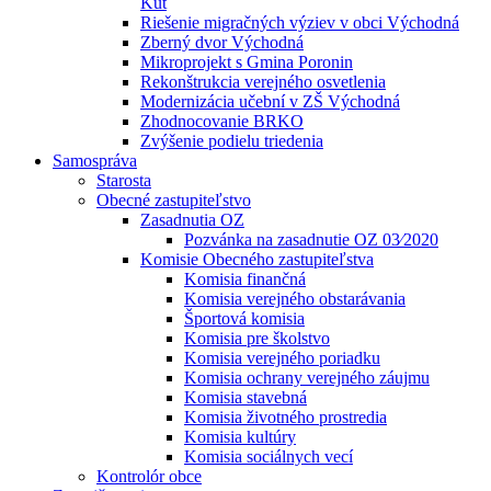
Kút
Riešenie migračných výziev v obci Východná
Zberný dvor Východná
Mikroprojekt s Gmina Poronin
Rekonštrukcia verejného osvetlenia
Modernizácia učební v ZŠ Východná
Zhodnocovanie BRKO
Zvýšenie podielu triedenia
Samospráva
Starosta
Obecné zastupiteľstvo
Zasadnutia OZ
Pozvánka na zasadnutie OZ 03⁄2020
Komisie Obecného zastupiteľstva
Komisia finančná
Komisia verejného obstarávania
Športová komisia
Komisia pre školstvo
Komisia verejného poriadku
Komisia ochrany verejného záujmu
Komisia stavebná
Komisia životného prostredia
Komisia kultúry
Komisia sociálnych vecí
Kontrolór obce