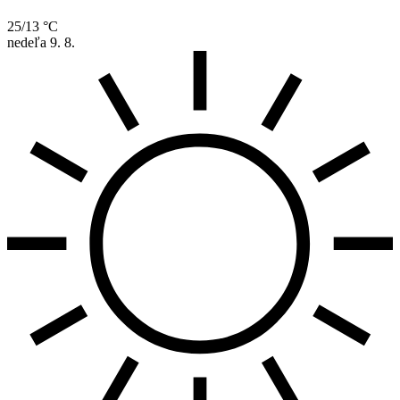
25/13 °C
nedeľa
9. 8.