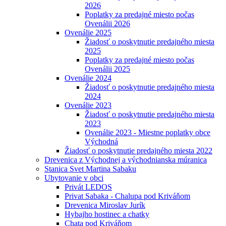
2026
Poplatky za predajné miesto počas
Ovenálii 2026
Ovenálie 2025
Žiadosť o poskytnutie predajného miesta
2025
Poplatky za predajné miesto počas
Ovenálii 2025
Ovenálie 2024
Žiadosť o poskytnutie predajného miesta
2024
Ovenálie 2023
Žiadosť o poskytnutie predajného miesta
2023
Ovenálie 2023 - Miestne poplatky obce
Východná
Žiadosť o poskytnutie predajného miesta 2022
Drevenica z Východnej a východnianska múranica
Stanica Svet Martina Sabaku
Ubytovanie v obci
Privát LEDOS
Privat Sabaka - Chalupa pod Kriváňom
Drevenica Miroslav Jurík
Hybajho hostinec a chatky
Chata pod Kriváňom