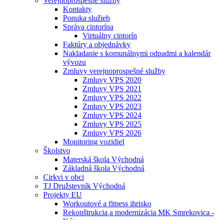
Verejnoprospešné služby
Kontakty
Ponuka služieb
Správa cintorína
Virtuálny cintorín
Faktúry a objednávky
Nakladanie s komunálnymi odpadmi a kalendár
vývozu
Zmluvy verejnoprospešné služby
Zmluvy VPS 2020
Zmluvy VPS 2021
Zmluvy VPS 2022
Zmluvy VPS 2023
Zmluvy VPS 2024
Zmluvy VPS 2025
Zmluvy VPS 2026
Monitoring vozidiel
Školstvo
Materská škola Východná
Základná škola Východná
Cirkvi v obci
TJ Družstevník Východná
Projekty EU
Workoutové a fitness ihrisko
Rekonštrukcia a modernizácia MK Smrekovica -