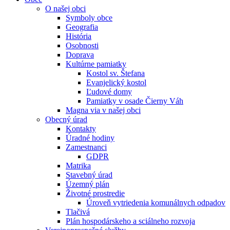
O našej obci
Symboly obce
Geografia
História
Osobnosti
Doprava
Kultúrne pamiatky
Kostol sv. Štefana
Evanjelický kostol
Ľudové domy
Pamiatky v osade Čierny Váh
Magna via v našej obci
Obecný úrad
Kontakty
Úradné hodiny
Zamestnanci
GDPR
Matrika
Stavebný úrad
Územný plán
Životné prostredie
Úroveň vytriedenia komunálnych odpadov
Tlačivá
Plán hospodárskeho a sciálneho rozvoja