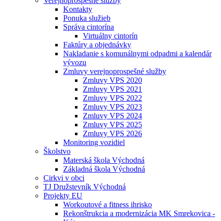
Verejnoprospešné služby
Kontakty
Ponuka služieb
Správa cintorína
Virtuálny cintorín
Faktúry a objednávky
Nakladanie s komunálnymi odpadmi a kalendár
vývozu
Zmluvy verejnoprospešné služby
Zmluvy VPS 2020
Zmluvy VPS 2021
Zmluvy VPS 2022
Zmluvy VPS 2023
Zmluvy VPS 2024
Zmluvy VPS 2025
Zmluvy VPS 2026
Monitoring vozidiel
Školstvo
Materská škola Východná
Základná škola Východná
Cirkvi v obci
TJ Družstevník Východná
Projekty EU
Workoutové a fitness ihrisko
Rekonštrukcia a modernizácia MK Smrekovica -