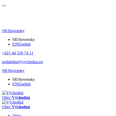
SK
Slovensky
SK
Slovensky
EN
English
+421 44 520 74 11
podatelna@vychodna.eu
SK
Slovensky
SK
Slovensky
EN
English
Obec
Východná
Obec
Východná
Obec