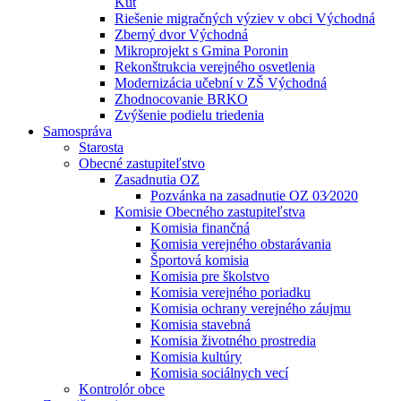
Kút
Riešenie migračných výziev v obci Východná
Zberný dvor Východná
Mikroprojekt s Gmina Poronin
Rekonštrukcia verejného osvetlenia
Modernizácia učební v ZŠ Východná
Zhodnocovanie BRKO
Zvýšenie podielu triedenia
Samospráva
Starosta
Obecné zastupiteľstvo
Zasadnutia OZ
Pozvánka na zasadnutie OZ 03⁄2020
Komisie Obecného zastupiteľstva
Komisia finančná
Komisia verejného obstarávania
Športová komisia
Komisia pre školstvo
Komisia verejného poriadku
Komisia ochrany verejného záujmu
Komisia stavebná
Komisia životného prostredia
Komisia kultúry
Komisia sociálnych vecí
Kontrolór obce