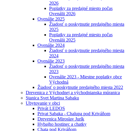
2026
Poplatky za predajné miesto počas
Ovenálii 2026
Ovenálie 2025
Žiadosť o poskytnutie predajného miesta
2025
Poplatky za predajné miesto počas
Ovenálii 2025
Ovenálie 2024
Žiadosť o poskytnutie predajného miesta
2024
Ovenálie 2023
Žiadosť o poskytnutie predajného miesta
2023
Ovenálie 2023 - Miestne poplatky obce
Východná
Žiadosť o poskytnutie predajného miesta 2022
Drevenica z Východnej a východnianska múranica
Stanica Svet Martina Sabaku
Ubytovanie v obci
Privát LEDOS
Privat Sabaka - Chalupa pod Kriváňom
Drevenica Miroslav Jurík
Hybajho hostinec a chatky
Chata pod Kriváňom