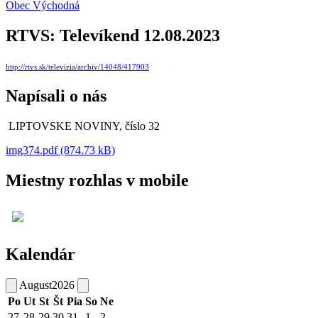
Obec Východná
RTVS: Televíkend 12.08.2023
http://rtvs.sk/televizia/archiv/14048/417903
Napísali o nás
LIPTOVSKE NOVINY, číslo 32
img374.pdf (874.73 kB)
Miestny rozhlas v mobile
Kalendár
August
2026
Po
Ut
St
Št
Pia
So
Ne
27
28
29
30
31
1
2