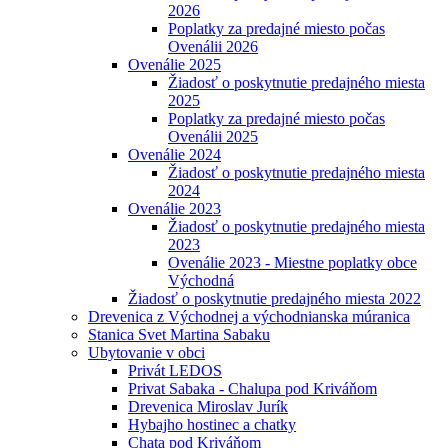
2026
Poplatky za predajné miesto počas
Ovenálii 2026
Ovenálie 2025
Žiadosť o poskytnutie predajného miesta
2025
Poplatky za predajné miesto počas
Ovenálii 2025
Ovenálie 2024
Žiadosť o poskytnutie predajného miesta
2024
Ovenálie 2023
Žiadosť o poskytnutie predajného miesta
2023
Ovenálie 2023 - Miestne poplatky obce
Východná
Žiadosť o poskytnutie predajného miesta 2022
Drevenica z Východnej a východnianska múranica
Stanica Svet Martina Sabaku
Ubytovanie v obci
Privát LEDOS
Privat Sabaka - Chalupa pod Kriváňom
Drevenica Miroslav Jurík
Hybajho hostinec a chatky
Chata pod Kriváňom