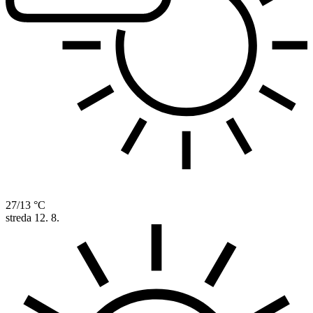
27/13 °C
streda
12. 8.