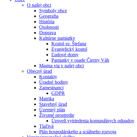
O našej obci
Symboly obce
Geografia
História
Osobnosti
Doprava
Kultúrne pamiatky
Kostol sv. Štefana
Evanjelický kostol
Ľudové domy
Pamiatky v osade Čierny Váh
Magna via v našej obci
Obecný úrad
Kontakty
Úradné hodiny
Zamestnanci
GDPR
Matrika
Stavebný úrad
Územný plán
Životné prostredie
Úroveň vytriedenia komunálnych odpadov
Tlačivá
Plán hospodárskeho a sciálneho rozvoja