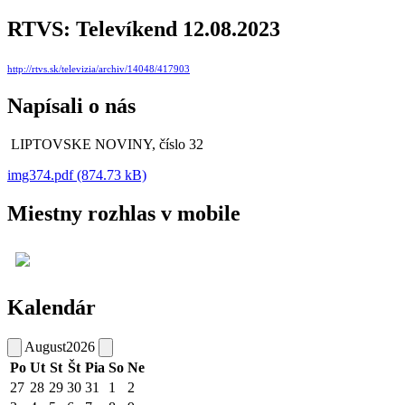
RTVS: Televíkend 12.08.2023
http://rtvs.sk/televizia/archiv/14048/417903
Napísali o nás
LIPTOVSKE NOVINY, číslo 32
img374.pdf (874.73 kB)
Miestny rozhlas v mobile
Kalendár
August
2026
Po
Ut
St
Št
Pia
So
Ne
27
28
29
30
31
1
2