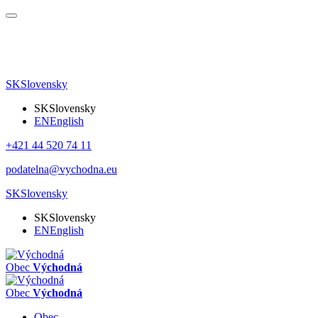
SK
Slovensky
SK
Slovensky
EN
English
+421 44 520 74 11
podatelna@vychodna.eu
SK
Slovensky
SK
Slovensky
EN
English
Obec
Východná
Obec
Východná
Obec