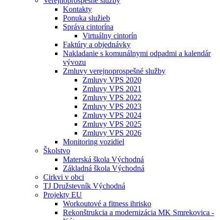
Verejnoprospešné služby
Kontakty
Ponuka služieb
Správa cintorína
Virtuálny cintorín
Faktúry a objednávky
Nakladanie s komunálnymi odpadmi a kalendár
vývozu
Zmluvy verejnoprospešné služby
Zmluvy VPS 2020
Zmluvy VPS 2021
Zmluvy VPS 2022
Zmluvy VPS 2023
Zmluvy VPS 2024
Zmluvy VPS 2025
Zmluvy VPS 2026
Monitoring vozidiel
Školstvo
Materská škola Východná
Základná škola Východná
Cirkvi v obci
TJ Družstevník Východná
Projekty EU
Workoutové a fitness ihrisko
Rekonštrukcia a modernizácia MK Smrekovica -