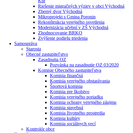
Kút
Riešenie migračných výziev v obci Východná
Zberný dvor Východná
Mikroprojekt s Gmina Poronin
Rekonštrukcia verejného osvetlenia
Modernizácia učební v ZŠ Východná
Zhodnocovanie BRKO
Zvýšenie podielu triedenia
Samospráva
Starosta
Obecné zastupiteľstvo
Zasadnutia OZ
Pozvánka na zasadnutie OZ 03⁄2020
Komisie Obecného zastupiteľstva
Komisia finančná
Komisia verejného obstarávania
Športová komisia
Komisia pre školstvo
Komisia verejného poriadku
Komisia ochrany verejného záujmu
Komisia stavebná
Komisia životného prostredia
Komisia kultúry
Komisia sociálnych vecí
Kontrolór obce