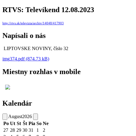
RTVS: Televíkend 12.08.2023
http://rtvs.sk/televizia/archiv/14048/417903
Napísali o nás
LIPTOVSKE NOVINY, číslo 32
img374.pdf (874.73 kB)
Miestny rozhlas v mobile
Kalendár
August
2026
Po
Ut
St
Št
Pia
So
Ne
27
28
29
30
31
1
2