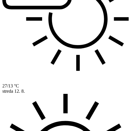
27/13 °C
streda
12. 8.