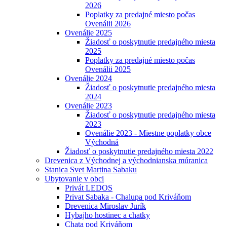
2026
Poplatky za predajné miesto počas
Ovenálii 2026
Ovenálie 2025
Žiadosť o poskytnutie predajného miesta
2025
Poplatky za predajné miesto počas
Ovenálii 2025
Ovenálie 2024
Žiadosť o poskytnutie predajného miesta
2024
Ovenálie 2023
Žiadosť o poskytnutie predajného miesta
2023
Ovenálie 2023 - Miestne poplatky obce
Východná
Žiadosť o poskytnutie predajného miesta 2022
Drevenica z Východnej a východnianska múranica
Stanica Svet Martina Sabaku
Ubytovanie v obci
Privát LEDOS
Privat Sabaka - Chalupa pod Kriváňom
Drevenica Miroslav Jurík
Hybajho hostinec a chatky
Chata pod Kriváňom