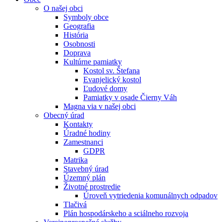
O našej obci
Symboly obce
Geografia
História
Osobnosti
Doprava
Kultúrne pamiatky
Kostol sv. Štefana
Evanjelický kostol
Ľudové domy
Pamiatky v osade Čierny Váh
Magna via v našej obci
Obecný úrad
Kontakty
Úradné hodiny
Zamestnanci
GDPR
Matrika
Stavebný úrad
Územný plán
Životné prostredie
Úroveň vytriedenia komunálnych odpadov
Tlačivá
Plán hospodárskeho a sciálneho rozvoja