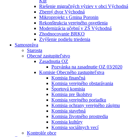
Kút
Riešenie migračných výziev v obci Východná
Zberný dvor Východná
Mikroprojekt s Gmina Poronin
Rekonštrukcia verejného osvetlenia
Modernizácia učební v ZŠ Východná
Zhodnocovanie BRKO
Zvýšenie podielu triedenia
Samospráva
Starosta
Obecné zastupiteľstvo
Zasadnutia OZ
Pozvánka na zasadnutie OZ 03⁄2020
Komisie Obecného zastupiteľstva
Komisia finančná
Komisia verejného obstarávania
Športová komisia
Komisia pre školstvo
Komisia verejného poriadku
Komisia ochrany verejného záujmu
Komisia stavebná
Komisia životného prostredia
Komisia kultúry
Komisia sociálnych vecí
Kontrolór obce