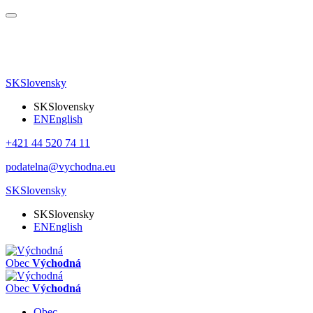
SK
Slovensky
SK
Slovensky
EN
English
+421 44 520 74 11
podatelna@vychodna.eu
SK
Slovensky
SK
Slovensky
EN
English
Obec
Východná
Obec
Východná
Obec