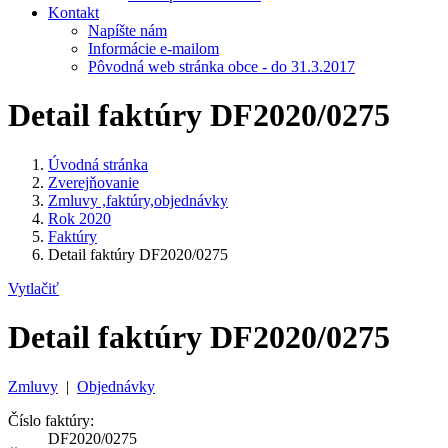
Kontakt
Napíšte nám
Informácie e-mailom
Pôvodná web stránka obce - do 31.3.2017
Detail faktúry DF2020/0275
Úvodná stránka
Zverejňovanie
Zmluvy ,faktúry,objednávky
Rok 2020
Faktúry
Detail faktúry DF2020/0275
Vytlačiť
Detail faktúry DF2020/0275
Zmluvy
|
Objednávky
Číslo faktúry:
DF2020/0275