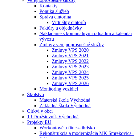
Verejnoprospešné služby
Kontakty
Ponuka služieb
Správa cintorína
Virtuálny cintorín
Faktúry a objednávky
Nakladanie s komunálnymi odpadmi a kalendár
vývozu
Zmluvy verejnoprospešné služby
Zmluvy VPS 2020
Zmluvy VPS 2021
Zmluvy VPS 2022
Zmluvy VPS 2023
Zmluvy VPS 2024
Zmluvy VPS 2025
Zmluvy VPS 2026
Monitoring vozidiel
Školstvo
Materská škola Východná
Základná škola Východná
Cirkvi v obci
TJ Družstevník Východná
Projekty EU
Workoutové a fitness ihrisko
Rekonštrukcia a modernizácia MK Smrekovica -