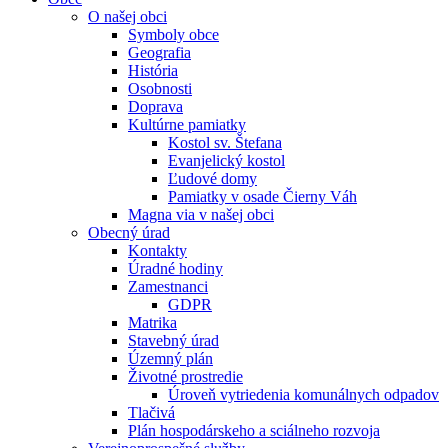
O našej obci
Symboly obce
Geografia
História
Osobnosti
Doprava
Kultúrne pamiatky
Kostol sv. Štefana
Evanjelický kostol
Ľudové domy
Pamiatky v osade Čierny Váh
Magna via v našej obci
Obecný úrad
Kontakty
Úradné hodiny
Zamestnanci
GDPR
Matrika
Stavebný úrad
Územný plán
Životné prostredie
Úroveň vytriedenia komunálnych odpadov
Tlačivá
Plán hospodárskeho a sciálneho rozvoja