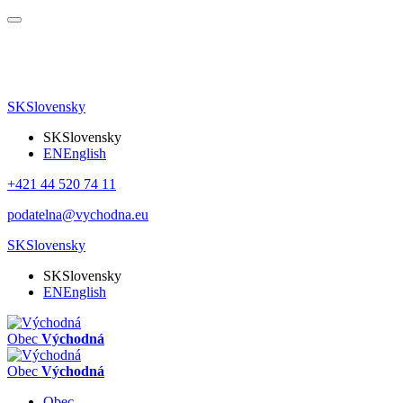
SK
Slovensky
SK
Slovensky
EN
English
+421 44 520 74 11
podatelna@vychodna.eu
SK
Slovensky
SK
Slovensky
EN
English
Obec
Východná
Obec
Východná
Obec