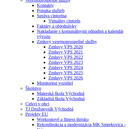
Verejnoprospešné služby
Kontakty
Ponuka služieb
Správa cintorína
Virtuálny cintorín
Faktúry a objednávky
Nakladanie s komunálnymi odpadmi a kalendár
vývozu
Zmluvy verejnoprospešné služby
Zmluvy VPS 2020
Zmluvy VPS 2021
Zmluvy VPS 2022
Zmluvy VPS 2023
Zmluvy VPS 2024
Zmluvy VPS 2025
Zmluvy VPS 2026
Monitoring vozidiel
Školstvo
Materská škola Východná
Základná škola Východná
Cirkvi v obci
TJ Družstevník Východná
Projekty EU
Workoutové a fitness ihrisko
Rekonštrukcia a modernizácia MK Smrekovica -