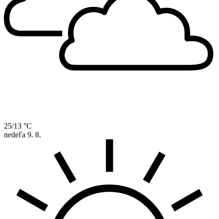
25/13 °C
nedeľa
9. 8.