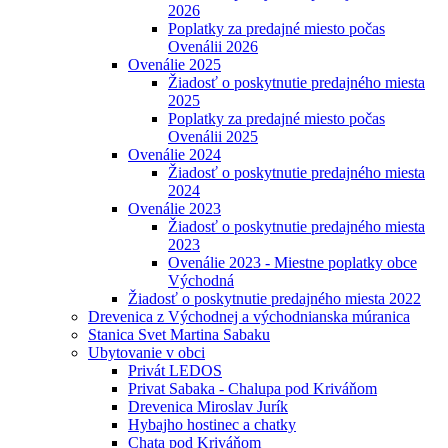
2026
Poplatky za predajné miesto počas
Ovenálii 2026
Ovenálie 2025
Žiadosť o poskytnutie predajného miesta
2025
Poplatky za predajné miesto počas
Ovenálii 2025
Ovenálie 2024
Žiadosť o poskytnutie predajného miesta
2024
Ovenálie 2023
Žiadosť o poskytnutie predajného miesta
2023
Ovenálie 2023 - Miestne poplatky obce
Východná
Žiadosť o poskytnutie predajného miesta 2022
Drevenica z Východnej a východnianska múranica
Stanica Svet Martina Sabaku
Ubytovanie v obci
Privát LEDOS
Privat Sabaka - Chalupa pod Kriváňom
Drevenica Miroslav Jurík
Hybajho hostinec a chatky
Chata pod Kriváňom