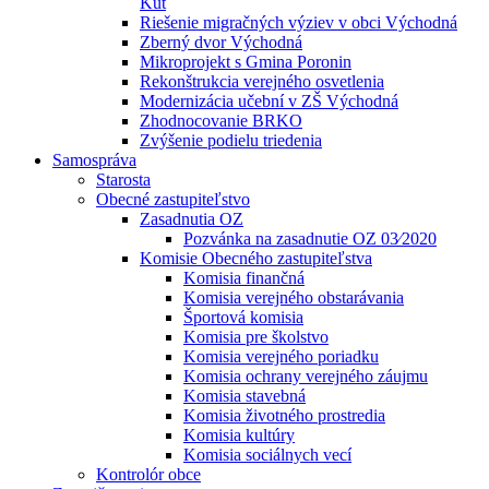
Kút
Riešenie migračných výziev v obci Východná
Zberný dvor Východná
Mikroprojekt s Gmina Poronin
Rekonštrukcia verejného osvetlenia
Modernizácia učební v ZŠ Východná
Zhodnocovanie BRKO
Zvýšenie podielu triedenia
Samospráva
Starosta
Obecné zastupiteľstvo
Zasadnutia OZ
Pozvánka na zasadnutie OZ 03⁄2020
Komisie Obecného zastupiteľstva
Komisia finančná
Komisia verejného obstarávania
Športová komisia
Komisia pre školstvo
Komisia verejného poriadku
Komisia ochrany verejného záujmu
Komisia stavebná
Komisia životného prostredia
Komisia kultúry
Komisia sociálnych vecí
Kontrolór obce