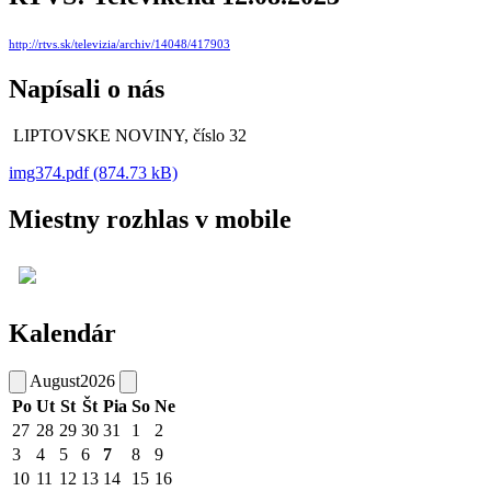
http://rtvs.sk/televizia/archiv/14048/417903
Napísali o nás
LIPTOVSKE NOVINY, číslo 32
img374.pdf (874.73 kB)
Miestny rozhlas v mobile
Kalendár
August
2026
Po
Ut
St
Št
Pia
So
Ne
27
28
29
30
31
1
2
3
4
5
6
7
8
9
10
11
12
13
14
15
16