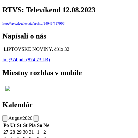
RTVS: Televíkend 12.08.2023
http://rtvs.sk/televizia/archiv/14048/417903
Napísali o nás
LIPTOVSKE NOVINY, číslo 32
img374.pdf (874.73 kB)
Miestny rozhlas v mobile
Kalendár
August
2026
Po
Ut
St
Št
Pia
So
Ne
27
28
29
30
31
1
2