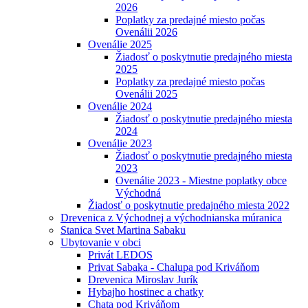
2026
Poplatky za predajné miesto počas
Ovenálii 2026
Ovenálie 2025
Žiadosť o poskytnutie predajného miesta
2025
Poplatky za predajné miesto počas
Ovenálii 2025
Ovenálie 2024
Žiadosť o poskytnutie predajného miesta
2024
Ovenálie 2023
Žiadosť o poskytnutie predajného miesta
2023
Ovenálie 2023 - Miestne poplatky obce
Východná
Žiadosť o poskytnutie predajného miesta 2022
Drevenica z Východnej a východnianska múranica
Stanica Svet Martina Sabaku
Ubytovanie v obci
Privát LEDOS
Privat Sabaka - Chalupa pod Kriváňom
Drevenica Miroslav Jurík
Hybajho hostinec a chatky
Chata pod Kriváňom