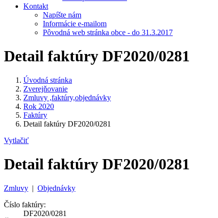
Kontakt
Napíšte nám
Informácie e-mailom
Pôvodná web stránka obce - do 31.3.2017
Detail faktúry DF2020/0281
Úvodná stránka
Zverejňovanie
Zmluvy ,faktúry,objednávky
Rok 2020
Faktúry
Detail faktúry DF2020/0281
Vytlačiť
Detail faktúry DF2020/0281
Zmluvy
|
Objednávky
Číslo faktúry:
DF2020/0281