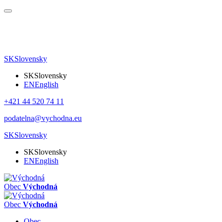
SK
Slovensky
SK
Slovensky
EN
English
+421 44 520 74 11
podatelna@vychodna.eu
SK
Slovensky
SK
Slovensky
EN
English
Obec
Východná
Obec
Východná
Obec