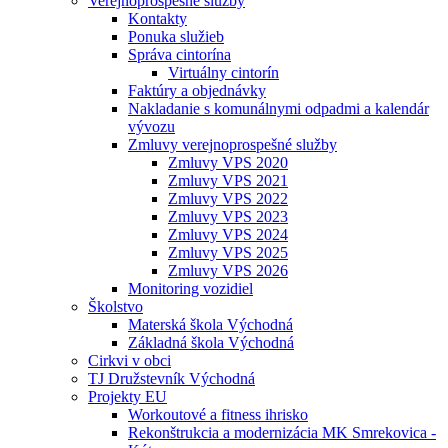
Verejnoprospešné služby
Kontakty
Ponuka služieb
Správa cintorína
Virtuálny cintorín
Faktúry a objednávky
Nakladanie s komunálnymi odpadmi a kalendár
vývozu
Zmluvy verejnoprospešné služby
Zmluvy VPS 2020
Zmluvy VPS 2021
Zmluvy VPS 2022
Zmluvy VPS 2023
Zmluvy VPS 2024
Zmluvy VPS 2025
Zmluvy VPS 2026
Monitoring vozidiel
Školstvo
Materská škola Východná
Základná škola Východná
Cirkvi v obci
TJ Družstevník Východná
Projekty EU
Workoutové a fitness ihrisko
Rekonštrukcia a modernizácia MK Smrekovica -