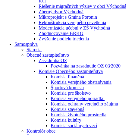
Kút
Riešenie migračných výziev v obci Východná
Zberný dvor Východná
Mikroprojekt s Gmina Poronin
Rekonštrukcia verejného osvetlenia
Modernizácia učební v ZŠ Východná
Zhodnocovanie BRKO
Zvýšenie podielu triedenia
Samospráva
Starosta
Obecné zastupiteľstvo
Zasadnutia OZ
Pozvánka na zasadnutie OZ 03⁄2020
Komisie Obecného zastupiteľstva
Komisia finančná
Komisia verejného obstarávania
Športová komisia
Komisia pre školstvo
Komisia verejného poriadku
Komisia ochrany verejného záujmu
Komisia stavebná
Komisia životného prostredia
Komisia kultúry
Komisia sociálnych vecí
Kontrolór obce