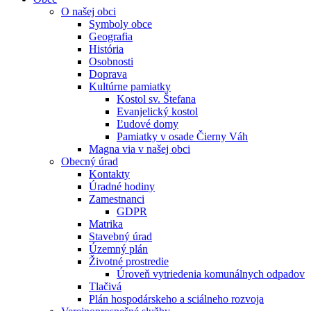
O našej obci
Symboly obce
Geografia
História
Osobnosti
Doprava
Kultúrne pamiatky
Kostol sv. Štefana
Evanjelický kostol
Ľudové domy
Pamiatky v osade Čierny Váh
Magna via v našej obci
Obecný úrad
Kontakty
Úradné hodiny
Zamestnanci
GDPR
Matrika
Stavebný úrad
Územný plán
Životné prostredie
Úroveň vytriedenia komunálnych odpadov
Tlačivá
Plán hospodárskeho a sciálneho rozvoja