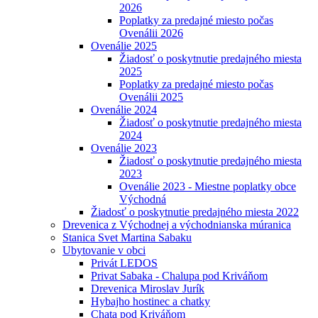
2026
Poplatky za predajné miesto počas
Ovenálii 2026
Ovenálie 2025
Žiadosť o poskytnutie predajného miesta
2025
Poplatky za predajné miesto počas
Ovenálii 2025
Ovenálie 2024
Žiadosť o poskytnutie predajného miesta
2024
Ovenálie 2023
Žiadosť o poskytnutie predajného miesta
2023
Ovenálie 2023 - Miestne poplatky obce
Východná
Žiadosť o poskytnutie predajného miesta 2022
Drevenica z Východnej a východnianska múranica
Stanica Svet Martina Sabaku
Ubytovanie v obci
Privát LEDOS
Privat Sabaka - Chalupa pod Kriváňom
Drevenica Miroslav Jurík
Hybajho hostinec a chatky
Chata pod Kriváňom