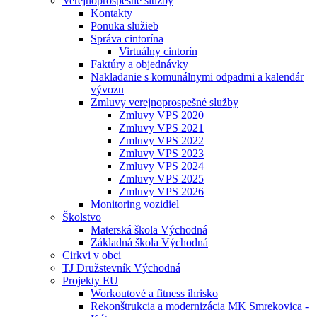
Verejnoprospešné služby
Kontakty
Ponuka služieb
Správa cintorína
Virtuálny cintorín
Faktúry a objednávky
Nakladanie s komunálnymi odpadmi a kalendár
vývozu
Zmluvy verejnoprospešné služby
Zmluvy VPS 2020
Zmluvy VPS 2021
Zmluvy VPS 2022
Zmluvy VPS 2023
Zmluvy VPS 2024
Zmluvy VPS 2025
Zmluvy VPS 2026
Monitoring vozidiel
Školstvo
Materská škola Východná
Základná škola Východná
Cirkvi v obci
TJ Družstevník Východná
Projekty EU
Workoutové a fitness ihrisko
Rekonštrukcia a modernizácia MK Smrekovica -