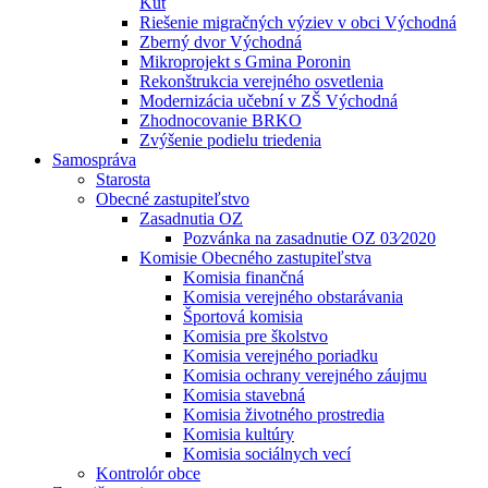
Kút
Riešenie migračných výziev v obci Východná
Zberný dvor Východná
Mikroprojekt s Gmina Poronin
Rekonštrukcia verejného osvetlenia
Modernizácia učební v ZŠ Východná
Zhodnocovanie BRKO
Zvýšenie podielu triedenia
Samospráva
Starosta
Obecné zastupiteľstvo
Zasadnutia OZ
Pozvánka na zasadnutie OZ 03⁄2020
Komisie Obecného zastupiteľstva
Komisia finančná
Komisia verejného obstarávania
Športová komisia
Komisia pre školstvo
Komisia verejného poriadku
Komisia ochrany verejného záujmu
Komisia stavebná
Komisia životného prostredia
Komisia kultúry
Komisia sociálnych vecí
Kontrolór obce