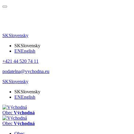
SK
Slovensky
SK
Slovensky
EN
English
+421 44 520 74 11
podatelna@vychodna.eu
SK
Slovensky
SK
Slovensky
EN
English
Obec
Východná
Obec
Východná
Obec