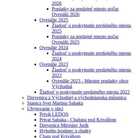
2026
Poplatky za predajné miesto počas
Ovenálii 2026
Ovenálie 2025
Žiadosť o poskytnutie predajného miesta
2025
Poplatky za predajné miesto počas
Ovenálii 2025
Ovenálie 2024
Žiadosť o poskytnutie predajného miesta
2024
Ovenálie 2023
Žiadosť o poskytnutie predajného miesta
2023
Ovenálie 2023 - Miestne poplatky obce
Východná
Žiadosť o poskytnutie predajného miesta 2022
Drevenica z Východnej a východnianska múranica
Stanica Svet Martina Sabaku
Ubytovanie v obci
Privát LEDOS
Privat Sabaka - Chalupa pod Kriváňom
Drevenica Miroslav Jurík
Hybajho hostinec a chatky
Chata pod Kriváňom