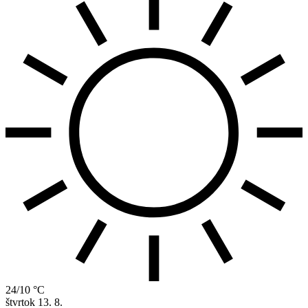
24/10 °C
štvrtok
13. 8.