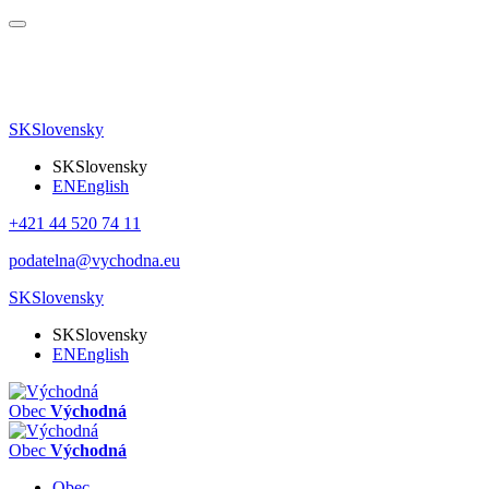
SK
Slovensky
SK
Slovensky
EN
English
+421 44 520 74 11
podatelna@vychodna.eu
SK
Slovensky
SK
Slovensky
EN
English
Obec
Východná
Obec
Východná
Obec