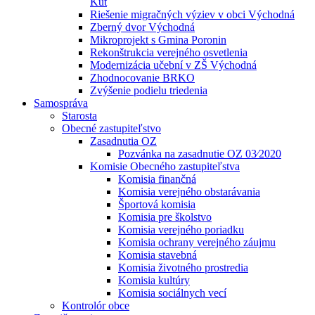
Kút
Riešenie migračných výziev v obci Východná
Zberný dvor Východná
Mikroprojekt s Gmina Poronin
Rekonštrukcia verejného osvetlenia
Modernizácia učební v ZŠ Východná
Zhodnocovanie BRKO
Zvýšenie podielu triedenia
Samospráva
Starosta
Obecné zastupiteľstvo
Zasadnutia OZ
Pozvánka na zasadnutie OZ 03⁄2020
Komisie Obecného zastupiteľstva
Komisia finančná
Komisia verejného obstarávania
Športová komisia
Komisia pre školstvo
Komisia verejného poriadku
Komisia ochrany verejného záujmu
Komisia stavebná
Komisia životného prostredia
Komisia kultúry
Komisia sociálnych vecí
Kontrolór obce