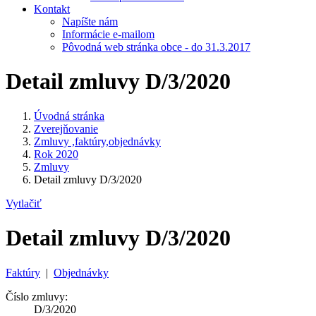
Kontakt
Napíšte nám
Informácie e-mailom
Pôvodná web stránka obce - do 31.3.2017
Detail zmluvy D/3/2020
Úvodná stránka
Zverejňovanie
Zmluvy ,faktúry,objednávky
Rok 2020
Zmluvy
Detail zmluvy D/3/2020
Vytlačiť
Detail zmluvy D/3/2020
Faktúry
|
Objednávky
Číslo zmluvy:
D/3/2020