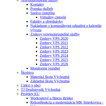
Verejnoprospešné služby
Kontakty
Ponuka služieb
Správa cintorína
Virtuálny cintorín
Faktúry a objednávky
Nakladanie s komunálnymi odpadmi a kalendár
vývozu
Zmluvy verejnoprospešné služby
Zmluvy VPS 2020
Zmluvy VPS 2021
Zmluvy VPS 2022
Zmluvy VPS 2023
Zmluvy VPS 2024
Zmluvy VPS 2025
Zmluvy VPS 2026
Monitoring vozidiel
Školstvo
Materská škola Východná
Základná škola Východná
Cirkvi v obci
TJ Družstevník Východná
Projekty EU
Workoutové a fitness ihrisko
Rekonštrukcia a modernizácia MK Smrekovica -