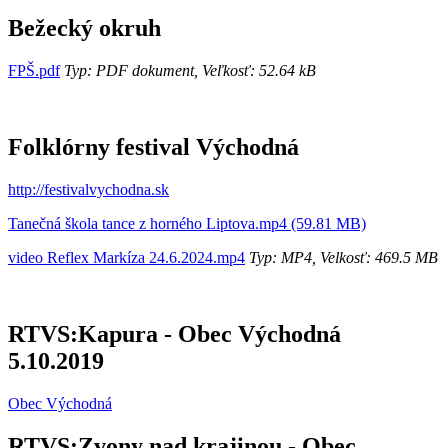
Bežecký okruh
FPŠ.pdf
Typ: PDF dokument, Veľkosť: 52.64 kB
Folklórny festival Východná
http://festivalvychodna.sk
Tanečná škola tance z horného Liptova.mp4 (59.81 MB)
video Reflex Markíza 24.6.2024.mp4
Typ: MP4, Velkosť: 469.5 MB
RTVS:Kapura - Obec Východná
5.10.2019
Obec Východná
RTVS:Zvony nad krajinou - Obec