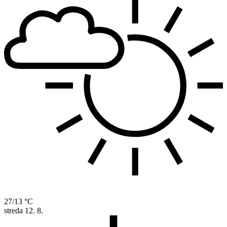
27/13 °C
streda
12. 8.