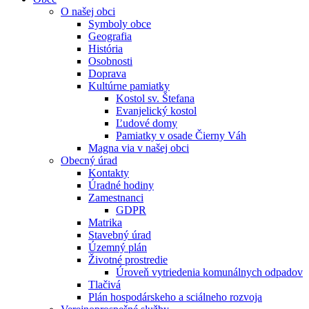
O našej obci
Symboly obce
Geografia
História
Osobnosti
Doprava
Kultúrne pamiatky
Kostol sv. Štefana
Evanjelický kostol
Ľudové domy
Pamiatky v osade Čierny Váh
Magna via v našej obci
Obecný úrad
Kontakty
Úradné hodiny
Zamestnanci
GDPR
Matrika
Stavebný úrad
Územný plán
Životné prostredie
Úroveň vytriedenia komunálnych odpadov
Tlačivá
Plán hospodárskeho a sciálneho rozvoja