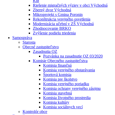
Kút
Riešenie migračných výziev v obci Východná
Zberný dvor Východná
Mikroprojekt s Gmina Poronin
Rekonštrukcia verejného osvetlenia
Modernizácia učební v ZŠ Východná
Zhodnocovanie BRKO
Zvýšenie podielu triedenia
Samospráva
Starosta
Obecné zastupiteľstvo
Zasadnutia OZ
Pozvánka na zasadnutie OZ 03⁄2020
Komisie Obecného zastupiteľstva
Komisia finančná
Komisia verejného obstarávania
Športová komisia
Komisia pre školstvo
Komisia verejného poriadku
Komisia ochrany verejného záujmu
Komisia stavebná
Komisia životného prostredia
Komisia kultúry
Komisia sociálnych vecí
Kontrolór obce