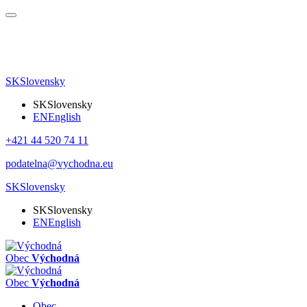
SK
Slovensky
SK
Slovensky
EN
English
+421 44 520 74 11
podatelna@vychodna.eu
SK
Slovensky
SK
Slovensky
EN
English
Obec
Východná
Obec
Východná
Obec