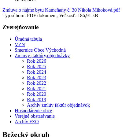
Zmluva o nájme bytu Kameňany č. 30 Nikola Mihoková.pdf
Typ súboru: PDF dokument, Veľkosť: 186,91 kB
Zverejňovanie
Úradná tabula
VZN
Smernice Obce Východná
Zmluvy ,faktúry,objednávky
Rok 2026
Rok 2025
Rok 2024
Rok 2023
Rok 2022
Rok 2021
Rok 2020
Rok 2019
Archív zmlúv faktúr objednávok
Hospodárenie obce
Verejné obstarávanie
Archív FZO
Bežecký okruh