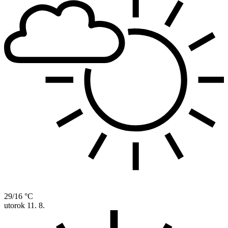
29/16 °C
utorok
11. 8.