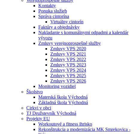
Verejnoprospešné služby
Kontakty
Ponuka služieb
Správa cintorína
Virtuálny cintorín
Faktúry a objednávky
Nakladanie s komunálnymi odpadmi a kalendár
vývozu
Zmluvy verejnoprospešné služby
Zmluvy VPS 2020
Zmluvy VPS 2021
Zmluvy VPS 2022
Zmluvy VPS 2023
Zmluvy VPS 2024
Zmluvy VPS 2025
Zmluvy VPS 2026
Monitoring vozidiel
Školstvo
Materská škola Východná
Základná škola Východná
Cirkvi v obci
TJ Družstevník Východná
Projekty EU
Workoutové a fitness ihrisko
Rekonštrukcia a modernizácia MK Smrekovica -