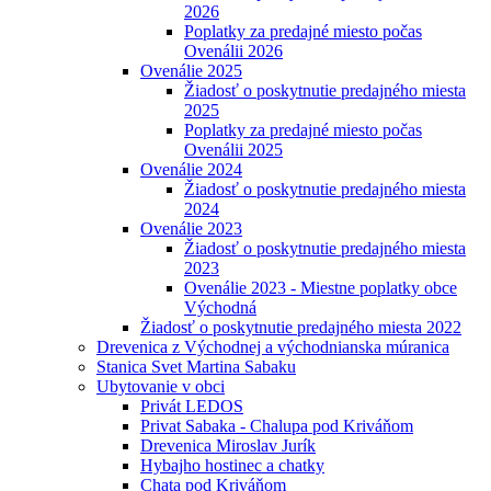
2026
Poplatky za predajné miesto počas
Ovenálii 2026
Ovenálie 2025
Žiadosť o poskytnutie predajného miesta
2025
Poplatky za predajné miesto počas
Ovenálii 2025
Ovenálie 2024
Žiadosť o poskytnutie predajného miesta
2024
Ovenálie 2023
Žiadosť o poskytnutie predajného miesta
2023
Ovenálie 2023 - Miestne poplatky obce
Východná
Žiadosť o poskytnutie predajného miesta 2022
Drevenica z Východnej a východnianska múranica
Stanica Svet Martina Sabaku
Ubytovanie v obci
Privát LEDOS
Privat Sabaka - Chalupa pod Kriváňom
Drevenica Miroslav Jurík
Hybajho hostinec a chatky
Chata pod Kriváňom