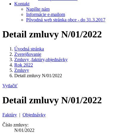
Kontakt
Napíšte nám
Informácie e-mailom
Pôvodná web stránka obce - do 31.3.2017
Detail zmluvy N/01/2022
Úvodná stránka
Zverejňovanie
Zmluvy ,faktúry,objednávky
Rok 2022
Zmluvy
Detail zmluvy N/01/2022
Vytlačiť
Detail zmluvy N/01/2022
Faktúry
|
Objednávky
Číslo zmluvy:
N/01/2022