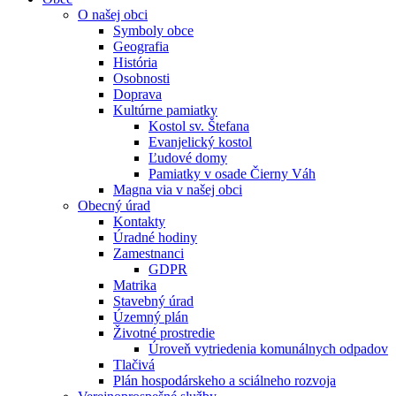
O našej obci
Symboly obce
Geografia
História
Osobnosti
Doprava
Kultúrne pamiatky
Kostol sv. Štefana
Evanjelický kostol
Ľudové domy
Pamiatky v osade Čierny Váh
Magna via v našej obci
Obecný úrad
Kontakty
Úradné hodiny
Zamestnanci
GDPR
Matrika
Stavebný úrad
Územný plán
Životné prostredie
Úroveň vytriedenia komunálnych odpadov
Tlačivá
Plán hospodárskeho a sciálneho rozvoja