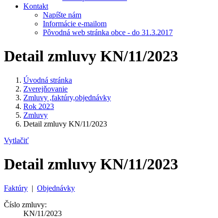
Kontakt
Napíšte nám
Informácie e-mailom
Pôvodná web stránka obce - do 31.3.2017
Detail zmluvy KN/11/2023
Úvodná stránka
Zverejňovanie
Zmluvy ,faktúry,objednávky
Rok 2023
Zmluvy
Detail zmluvy KN/11/2023
Vytlačiť
Detail zmluvy KN/11/2023
Faktúry
|
Objednávky
Číslo zmluvy:
KN/11/2023