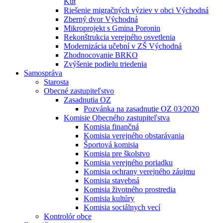
Kút
Riešenie migračných výziev v obci Východná
Zberný dvor Východná
Mikroprojekt s Gmina Poronin
Rekonštrukcia verejného osvetlenia
Modernizácia učební v ZŠ Východná
Zhodnocovanie BRKO
Zvýšenie podielu triedenia
Samospráva
Starosta
Obecné zastupiteľstvo
Zasadnutia OZ
Pozvánka na zasadnutie OZ 03⁄2020
Komisie Obecného zastupiteľstva
Komisia finančná
Komisia verejného obstarávania
Športová komisia
Komisia pre školstvo
Komisia verejného poriadku
Komisia ochrany verejného záujmu
Komisia stavebná
Komisia životného prostredia
Komisia kultúry
Komisia sociálnych vecí
Kontrolór obce