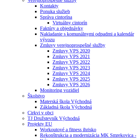
Verejnoprospešné služby
Kontakty
Ponuka služieb
Správa cintorína
Virtuálny cintorín
Faktúry a objednávky
Nakladanie s komunálnymi odpadmi a kalendár
vývozu
Zmluvy verejnoprospešné služby
Zmluvy VPS 2020
Zmluvy VPS 2021
Zmluvy VPS 2022
Zmluvy VPS 2023
Zmluvy VPS 2024
Zmluvy VPS 2025
Zmluvy VPS 2026
Monitoring vozidiel
Školstvo
Materská škola Východná
Základná škola Východná
Cirkvi v obci
TJ Družstevník Východná
Projekty EU
Workoutové a fitness ihrisko
Rekonštrukcia a modernizácia MK Smrekovica -