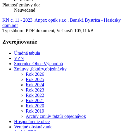
Platnosť zmluvy do:
Neuvedené
KN c. 11 - 2023, Anpex optik s.r.o., Banská Bystrica - Hasicsky
dom.pdf
Typ súboru: PDF dokument, Veľkosť: 105,11 kB
Zverejňovanie
Úradná tabula
VZN
Smernice Obce Východná
Zmluvy ,faktúry,objednávky
Rok 2026
Rok 2025
Rok 2024
Rok 2023
Rok 2022
Rok 2021
Rok 2020
Rok 2019
Archív zmlúv faktúr objednávok
Hospodárenie obce
Verejné obstarávanie