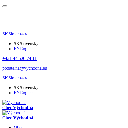
SK
Slovensky
SK
Slovensky
EN
English
+421 44 520 74 11
podatelna@vychodna.eu
SK
Slovensky
SK
Slovensky
EN
English
Obec
Východná
Obec
Východná
Obec