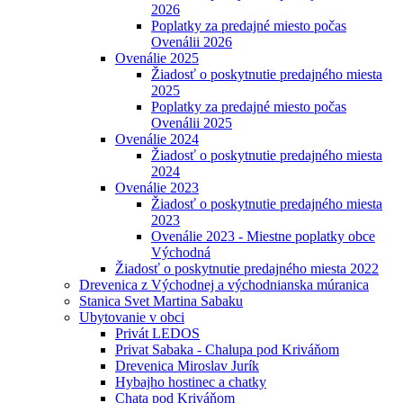
2026
Poplatky za predajné miesto počas
Ovenálii 2026
Ovenálie 2025
Žiadosť o poskytnutie predajného miesta
2025
Poplatky za predajné miesto počas
Ovenálii 2025
Ovenálie 2024
Žiadosť o poskytnutie predajného miesta
2024
Ovenálie 2023
Žiadosť o poskytnutie predajného miesta
2023
Ovenálie 2023 - Miestne poplatky obce
Východná
Žiadosť o poskytnutie predajného miesta 2022
Drevenica z Východnej a východnianska múranica
Stanica Svet Martina Sabaku
Ubytovanie v obci
Privát LEDOS
Privat Sabaka - Chalupa pod Kriváňom
Drevenica Miroslav Jurík
Hybajho hostinec a chatky
Chata pod Kriváňom