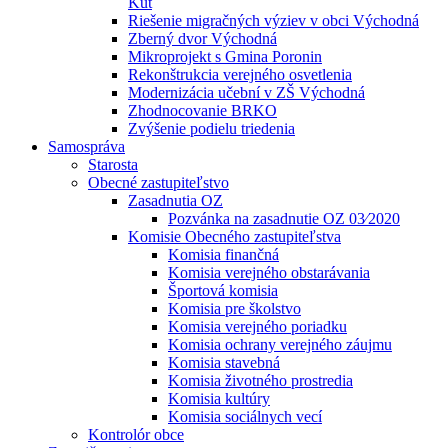
Kút
Riešenie migračných výziev v obci Východná
Zberný dvor Východná
Mikroprojekt s Gmina Poronin
Rekonštrukcia verejného osvetlenia
Modernizácia učební v ZŠ Východná
Zhodnocovanie BRKO
Zvýšenie podielu triedenia
Samospráva
Starosta
Obecné zastupiteľstvo
Zasadnutia OZ
Pozvánka na zasadnutie OZ 03⁄2020
Komisie Obecného zastupiteľstva
Komisia finančná
Komisia verejného obstarávania
Športová komisia
Komisia pre školstvo
Komisia verejného poriadku
Komisia ochrany verejného záujmu
Komisia stavebná
Komisia životného prostredia
Komisia kultúry
Komisia sociálnych vecí
Kontrolór obce