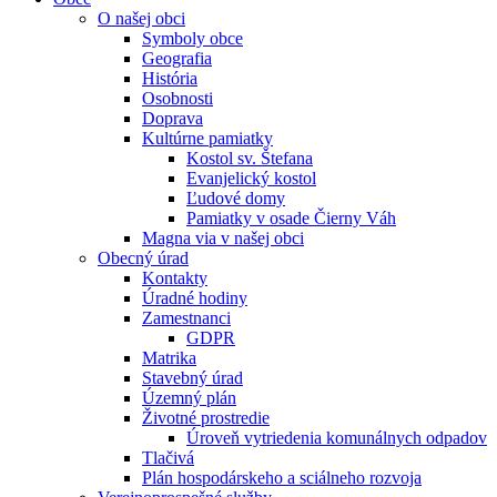
O našej obci
Symboly obce
Geografia
História
Osobnosti
Doprava
Kultúrne pamiatky
Kostol sv. Štefana
Evanjelický kostol
Ľudové domy
Pamiatky v osade Čierny Váh
Magna via v našej obci
Obecný úrad
Kontakty
Úradné hodiny
Zamestnanci
GDPR
Matrika
Stavebný úrad
Územný plán
Životné prostredie
Úroveň vytriedenia komunálnych odpadov
Tlačivá
Plán hospodárskeho a sciálneho rozvoja