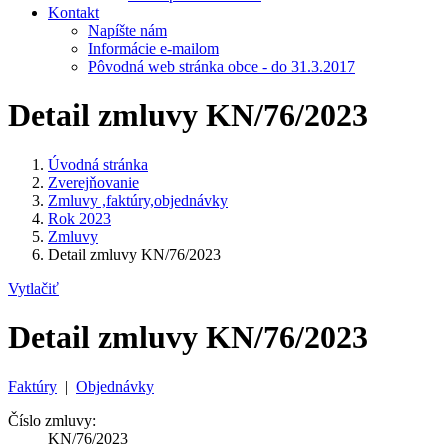
Kontakt
Napíšte nám
Informácie e-mailom
Pôvodná web stránka obce - do 31.3.2017
Detail zmluvy KN/76/2023
Úvodná stránka
Zverejňovanie
Zmluvy ,faktúry,objednávky
Rok 2023
Zmluvy
Detail zmluvy KN/76/2023
Vytlačiť
Detail zmluvy KN/76/2023
Faktúry
|
Objednávky
Číslo zmluvy:
KN/76/2023