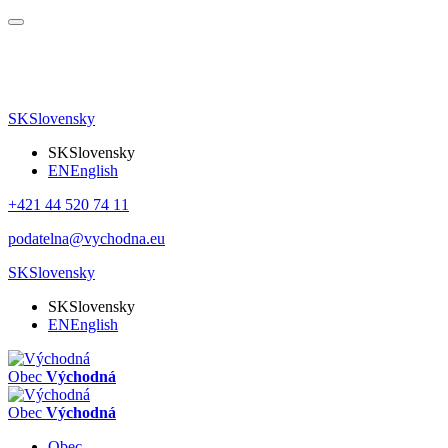
SK
Slovensky
SK
Slovensky
EN
English
+421 44 520 74 11
podatelna@vychodna.eu
SK
Slovensky
SK
Slovensky
EN
English
Obec
Východná
Obec
Východná
Obec