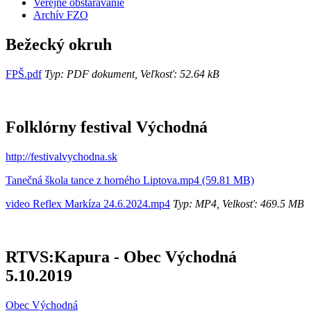
Verejné obstarávanie
Archív FZO
Bežecký okruh
FPŠ.pdf
Typ: PDF dokument, Veľkosť: 52.64 kB
Folklórny festival Východná
http://festivalvychodna.sk
Tanečná škola tance z horného Liptova.mp4 (59.81 MB)
video Reflex Markíza 24.6.2024.mp4
Typ: MP4, Velkosť: 469.5 MB
RTVS:Kapura - Obec Východná
5.10.2019
Obec Východná