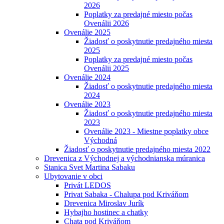
2026
Poplatky za predajné miesto počas
Ovenálii 2026
Ovenálie 2025
Žiadosť o poskytnutie predajného miesta
2025
Poplatky za predajné miesto počas
Ovenálii 2025
Ovenálie 2024
Žiadosť o poskytnutie predajného miesta
2024
Ovenálie 2023
Žiadosť o poskytnutie predajného miesta
2023
Ovenálie 2023 - Miestne poplatky obce
Východná
Žiadosť o poskytnutie predajného miesta 2022
Drevenica z Východnej a východnianska múranica
Stanica Svet Martina Sabaku
Ubytovanie v obci
Privát LEDOS
Privat Sabaka - Chalupa pod Kriváňom
Drevenica Miroslav Jurík
Hybajho hostinec a chatky
Chata pod Kriváňom