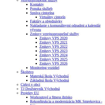
Verejnoprospešné služby
Kontakty
Ponuka služieb
Správa cintorína
Virtuálny cintorín
Faktúry a objednávky
Nakladanie s komunálnymi odpadmi a kalendár
vývozu
Zmluvy verejnoprospešné služby
Zmluvy VPS 2020
Zmluvy VPS 2021
Zmluvy VPS 2022
Zmluvy VPS 2023
Zmluvy VPS 2024
Zmluvy VPS 2025
Zmluvy VPS 2026
Monitoring vozidiel
Školstvo
Materská škola Východná
Základná škola Východná
Cirkvi v obci
TJ Družstevník Východná
Projekty EU
Workoutové a fitness ihrisko
Rekonštrukcia a modernizácia MK Smrekovica -