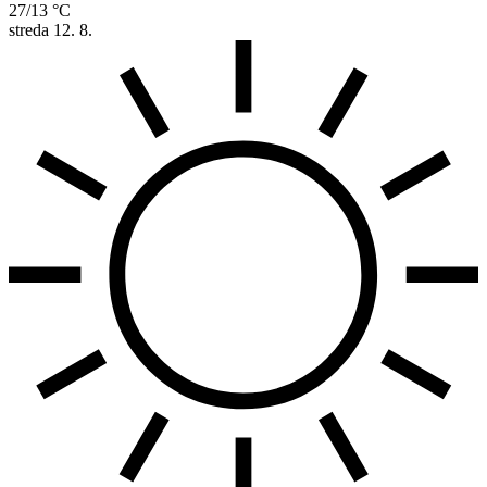
27/13 °C
streda
12. 8.