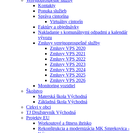
Verejnoprospešné služby
Kontakty
Ponuka služieb
Správa cintorína
Virtuálny cintorín
Faktúry a objednávky
Nakladanie s komunálnymi odpadmi a kalendár
vývozu
Zmluvy verejnoprospešné služby
Zmluvy VPS 2020
Zmluvy VPS 2021
Zmluvy VPS 2022
Zmluvy VPS 2023
Zmluvy VPS 2024
Zmluvy VPS 2025
Zmluvy VPS 2026
Monitoring vozidiel
Školstvo
Materská škola Východná
Základná škola Východná
Cirkvi v obci
TJ Družstevník Východná
Projekty EU
Workoutové a fitness ihrisko
Rekonštrukcia a modernizácia MK Smrekovica -