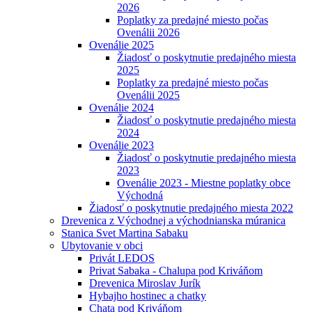
2026
Poplatky za predajné miesto počas
Ovenálii 2026
Ovenálie 2025
Žiadosť o poskytnutie predajného miesta
2025
Poplatky za predajné miesto počas
Ovenálii 2025
Ovenálie 2024
Žiadosť o poskytnutie predajného miesta
2024
Ovenálie 2023
Žiadosť o poskytnutie predajného miesta
2023
Ovenálie 2023 - Miestne poplatky obce
Východná
Žiadosť o poskytnutie predajného miesta 2022
Drevenica z Východnej a východnianska múranica
Stanica Svet Martina Sabaku
Ubytovanie v obci
Privát LEDOS
Privat Sabaka - Chalupa pod Kriváňom
Drevenica Miroslav Jurík
Hybajho hostinec a chatky
Chata pod Kriváňom