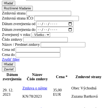
Hľadať
Rozšírené hľadanie
Zmluvná strana
Zmluvná strana IČO
Dátum zverejnenia od
Dátum zverejnenia do
Zverejnený v roku
Číslo zmluvy
Názov / Predmet zmluvy
Cena od
Cena do
Zrušiť filter
Zavrieť
Dátum
Názov
Cena *
Zmluvné strany
zverejnenia
Číslo zmluvy
Zmluva o nájme
Obec Východná
29. 12.
35,00
2023
EUR
KN/78/2023
Zuzana Bartková