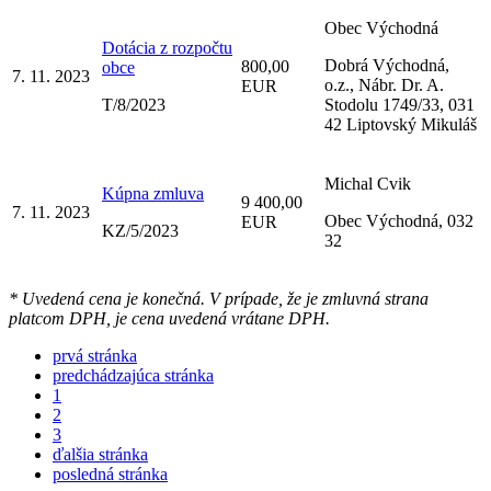
Obec Východná
Dotácia z rozpočtu
Dobrá Východná,
800,00
obce
7. 11. 2023
o.z., Nábr. Dr. A.
EUR
T/8/2023
Stodolu 1749/33, 031
42 Liptovský Mikuláš
Michal Cvik
Kúpna zmluva
9 400,00
7. 11. 2023
Obec Východná, 032
EUR
KZ/5/2023
32
* Uvedená cena je konečná. V prípade, že je zmluvná strana
platcom DPH, je cena uvedená vrátane DPH.
prvá stránka
predchádzajúca stránka
1
2
3
ďalšia stránka
posledná stránka