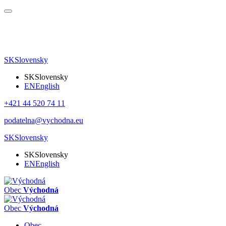
SK
Slovensky
SK
Slovensky
EN
English
+421 44 520 74 11
podatelna@vychodna.eu
SK
Slovensky
SK
Slovensky
EN
English
Obec
Východná
Obec
Východná
Obec