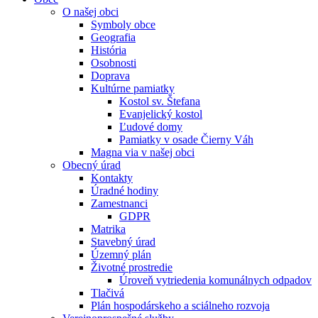
O našej obci
Symboly obce
Geografia
História
Osobnosti
Doprava
Kultúrne pamiatky
Kostol sv. Štefana
Evanjelický kostol
Ľudové domy
Pamiatky v osade Čierny Váh
Magna via v našej obci
Obecný úrad
Kontakty
Úradné hodiny
Zamestnanci
GDPR
Matrika
Stavebný úrad
Územný plán
Životné prostredie
Úroveň vytriedenia komunálnych odpadov
Tlačivá
Plán hospodárskeho a sciálneho rozvoja