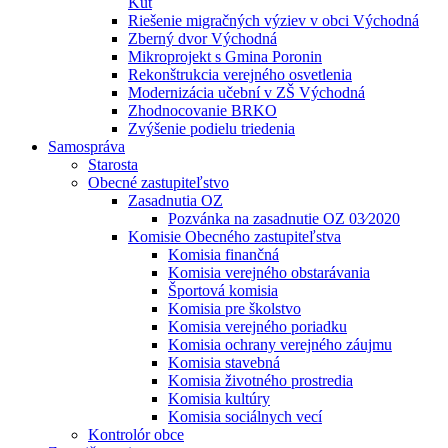
Kút
Riešenie migračných výziev v obci Východná
Zberný dvor Východná
Mikroprojekt s Gmina Poronin
Rekonštrukcia verejného osvetlenia
Modernizácia učební v ZŠ Východná
Zhodnocovanie BRKO
Zvýšenie podielu triedenia
Samospráva
Starosta
Obecné zastupiteľstvo
Zasadnutia OZ
Pozvánka na zasadnutie OZ 03⁄2020
Komisie Obecného zastupiteľstva
Komisia finančná
Komisia verejného obstarávania
Športová komisia
Komisia pre školstvo
Komisia verejného poriadku
Komisia ochrany verejného záujmu
Komisia stavebná
Komisia životného prostredia
Komisia kultúry
Komisia sociálnych vecí
Kontrolór obce