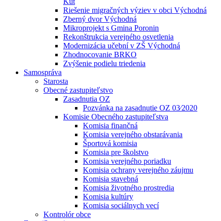
Kút
Riešenie migračných výziev v obci Východná
Zberný dvor Východná
Mikroprojekt s Gmina Poronin
Rekonštrukcia verejného osvetlenia
Modernizácia učební v ZŠ Východná
Zhodnocovanie BRKO
Zvýšenie podielu triedenia
Samospráva
Starosta
Obecné zastupiteľstvo
Zasadnutia OZ
Pozvánka na zasadnutie OZ 03⁄2020
Komisie Obecného zastupiteľstva
Komisia finančná
Komisia verejného obstarávania
Športová komisia
Komisia pre školstvo
Komisia verejného poriadku
Komisia ochrany verejného záujmu
Komisia stavebná
Komisia životného prostredia
Komisia kultúry
Komisia sociálnych vecí
Kontrolór obce