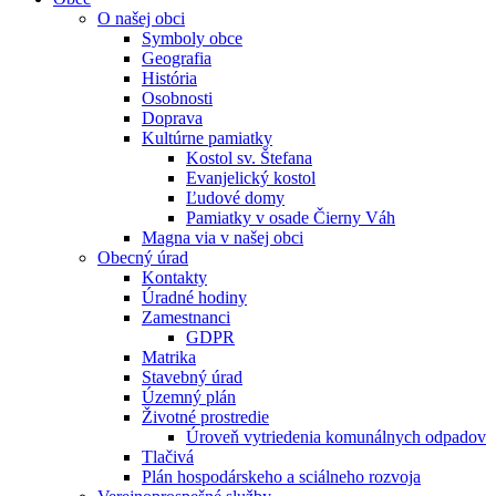
O našej obci
Symboly obce
Geografia
História
Osobnosti
Doprava
Kultúrne pamiatky
Kostol sv. Štefana
Evanjelický kostol
Ľudové domy
Pamiatky v osade Čierny Váh
Magna via v našej obci
Obecný úrad
Kontakty
Úradné hodiny
Zamestnanci
GDPR
Matrika
Stavebný úrad
Územný plán
Životné prostredie
Úroveň vytriedenia komunálnych odpadov
Tlačivá
Plán hospodárskeho a sciálneho rozvoja