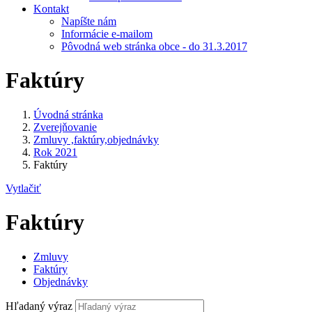
Kontakt
Napíšte nám
Informácie e-mailom
Pôvodná web stránka obce - do 31.3.2017
Faktúry
Úvodná stránka
Zverejňovanie
Zmluvy ,faktúry,objednávky
Rok 2021
Faktúry
Vytlačiť
Faktúry
Zmluvy
Faktúry
Objednávky
Hľadaný výraz