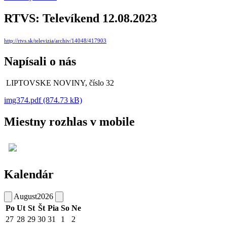
RTVS: Televíkend 12.08.2023
http://rtvs.sk/televizia/archiv/14048/417903
Napísali o nás
LIPTOVSKE NOVINY, číslo 32
img374.pdf (874.73 kB)
Miestny rozhlas v mobile
Kalendár
August
2026
Po
Ut
St
Št
Pia
So
Ne
27
28
29
30
31
1
2