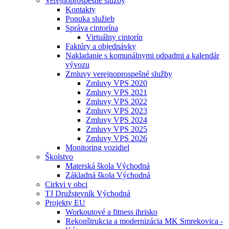
Verejnoprospešné služby
Kontakty
Ponuka služieb
Správa cintorína
Virtuálny cintorín
Faktúry a objednávky
Nakladanie s komunálnymi odpadmi a kalendár
vývozu
Zmluvy verejnoprospešné služby
Zmluvy VPS 2020
Zmluvy VPS 2021
Zmluvy VPS 2022
Zmluvy VPS 2023
Zmluvy VPS 2024
Zmluvy VPS 2025
Zmluvy VPS 2026
Monitoring vozidiel
Školstvo
Materská škola Východná
Základná škola Východná
Cirkvi v obci
TJ Družstevník Východná
Projekty EU
Workoutové a fitness ihrisko
Rekonštrukcia a modernizácia MK Smrekovica -