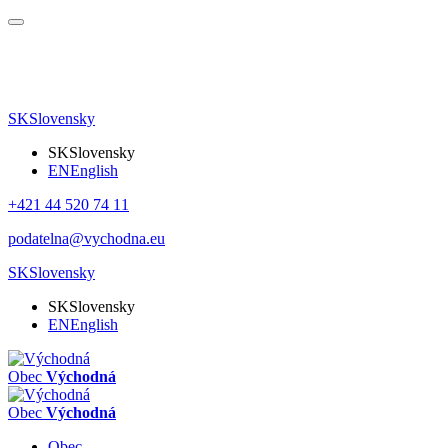
SK
Slovensky
SK
Slovensky
EN
English
+421 44 520 74 11
podatelna@vychodna.eu
SK
Slovensky
SK
Slovensky
EN
English
Obec
Východná
Obec
Východná
Obec