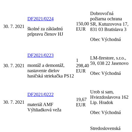
Dobrovoľná
DF2021/0224
požiarna ochrana
150,00
SR, Kutuzovova 17,
30. 7. 2021
školné za základnú
EUR
831 03 Bratislava 3
prípravu členov HJ
Obec Východná
DF2021/0223
LM-firestore, s.r.o.,
1
59, 038 22 Jasenovo
montáž a demontáž,
30. 7. 2021
298,40
nastavenie dielov
EUR
Obec Východná
hasičská striekačka PS12
Urob si sam,
DF2021/0222
Hviezdoslavova 162
19,67
30. 7. 2021
Lip. Hradok
materiál AMF
EUR
Výhliadková veža
Obec Východná
Stredoslovenská