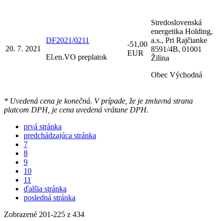
Stredoslovenská
energetika Holding,
DF2021/0211
a.s., Pri Rajčianke
-51,00
20. 7. 2021
8591/4B, 01001
EUR
El.en.VO preplatok
Žilina
Obec Východná
* Uvedená cena je konečná. V prípade, že je zmluvná strana
platcom DPH, je cena uvedená vrátane DPH.
prvá stránka
predchádzajúca stránka
7
8
9
10
11
ďalšia stránka
posledná stránka
Zobrazené
201
-
225
z 434