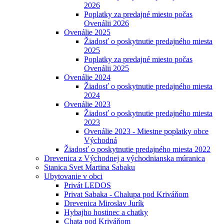
2026
Poplatky za predajné miesto počas
Ovenálii 2026
Ovenálie 2025
Žiadosť o poskytnutie predajného miesta
2025
Poplatky za predajné miesto počas
Ovenálii 2025
Ovenálie 2024
Žiadosť o poskytnutie predajného miesta
2024
Ovenálie 2023
Žiadosť o poskytnutie predajného miesta
2023
Ovenálie 2023 - Miestne poplatky obce
Východná
Žiadosť o poskytnutie predajného miesta 2022
Drevenica z Východnej a východnianska múranica
Stanica Svet Martina Sabaku
Ubytovanie v obci
Privát LEDOS
Privat Sabaka - Chalupa pod Kriváňom
Drevenica Miroslav Jurík
Hybajho hostinec a chatky
Chata pod Kriváňom