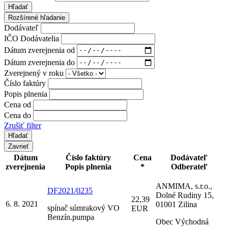
Hľadať
Rozšírené hľadanie
Dodávateľ
IČO Dodávatelia
Dátum zverejnenia od
Dátum zverejnenia do
Zverejnený v roku
Číslo faktúry
Popis plnenia
Cena od
Cena do
Zrušiť filter
Zavrieť
Dátum
Číslo faktúry
Cena
Dodávateľ
zverejnenia
Popis plnenia
*
Odberateľ
ANMIMA, s.r.o.,
DF2021/0235
Dolné Rudiny 15,
22,39
6. 8. 2021
01001 Zilina
spínač súmrakový VO
EUR
Benzín.pumpa
Obec Východná