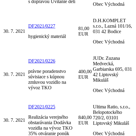
s dopravou Uvítanie detí
Obec Východná
D.H.KOMPLET
DF2021/0227
s.r.o., Lazná 101/16,
81,00
30. 7. 2021
031 42 Bodice
EUR
hygienický materiál
Obec Východná
JUDr. Zuzana
DF2021/0226
Medvecká,
Garbiarska 695, 031
právne poradenstvo
400,00
30. 7. 2021
42 Liptovský
súvisiace s kúpnou
EUR
Mikuláš
zmluvou vozidlo na
vývoz TKO
Obec Východná
DF2021/0225
Ultima Ratio, s.r.o.,
Belopotockého
Realizácia verejného
840,00
720/2, 03101
30. 7. 2021
obstarávania Dodávka
EUR
Liptovský Mikuláš
vozidla na vývoz TKO
35% otváranie ponúk
Obec Východná