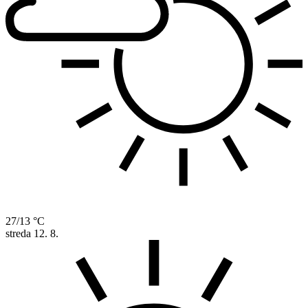
27/13 °C
streda
12. 8.