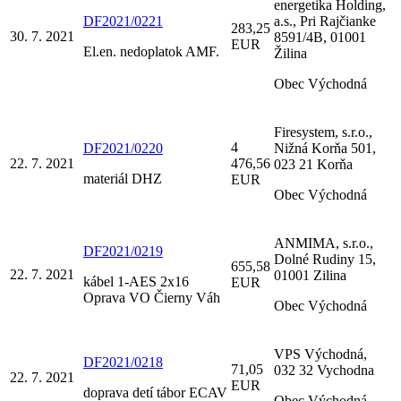
energetika Holding,
DF2021/0221
a.s., Pri Rajčianke
283,25
30. 7. 2021
8591/4B, 01001
EUR
El.en. nedoplatok AMF.
Žilina
Obec Východná
Firesystem, s.r.o.,
4
DF2021/0220
Nižná Korňa 501,
22. 7. 2021
476,56
023 21 Korňa
materiál DHZ
EUR
Obec Východná
ANMIMA, s.r.o.,
DF2021/0219
Dolné Rudiny 15,
655,58
22. 7. 2021
01001 Zilina
kábel 1-AES 2x16
EUR
Oprava VO Čierny Váh
Obec Východná
VPS Východná,
DF2021/0218
71,05
032 32 Vychodna
22. 7. 2021
EUR
doprava detí tábor ECAV
Obec Východná