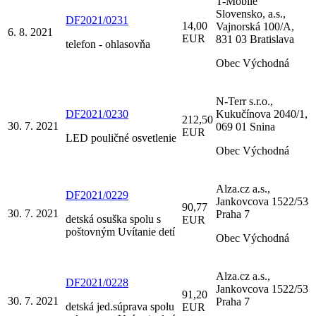
T-Mobile
Slovensko, a.s.,
DF2021/0231
14,00
Vajnorská 100/A,
6. 8. 2021
EUR
831 03 Bratislava
telefon - ohlasovňa
Obec Východná
N-Terr s.r.o.,
DF2021/0230
Kukučínova 2040/1,
212,50
30. 7. 2021
069 01 Snina
EUR
LED pouličné osvetlenie
Obec Východná
Alza.cz a.s.,
DF2021/0229
Jankovcova 1522/53
90,77
30. 7. 2021
Praha 7
detská osuška spolu s
EUR
poštovným Uvítanie detí
Obec Východná
Alza.cz a.s.,
DF2021/0228
Jankovcova 1522/53
91,20
30. 7. 2021
Praha 7
detská jed.súprava spolu
EUR