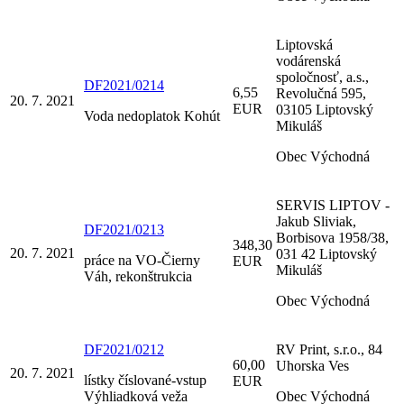
Liptovská
vodárenská
spoločnosť, a.s.,
DF2021/0214
6,55
Revolučná 595,
20. 7. 2021
EUR
03105 Liptovský
Voda nedoplatok Kohút
Mikuláš
Obec Východná
SERVIS LIPTOV -
Jakub Sliviak,
DF2021/0213
Borbisova 1958/38,
348,30
20. 7. 2021
031 42 Liptovský
práce na VO-Čierny
EUR
Mikuláš
Váh, rekonštrukcia
Obec Východná
DF2021/0212
RV Print, s.r.o., 84
60,00
Uhorska Ves
20. 7. 2021
lístky číslované-vstup
EUR
Výhliadková veža
Obec Východná