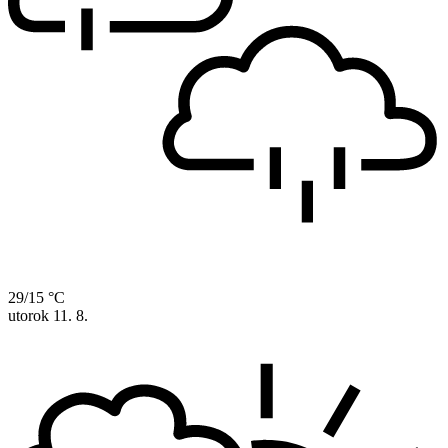
29/15 °C
utorok
11. 8.