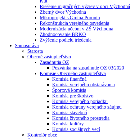
Kút
Riešenie migračných výziev v obci Východná
Zberný dvor Východná
Mikroprojekt s Gmina Poronin
Rekonštrukcia verejného osvetlenia
Modernizácia učební v ZŠ Východná
Zhodnocovanie BRKO
Zvýšenie podielu triedenia
Samospráva
Starosta
Obecné zastupiteľstvo
Zasadnutia OZ
Pozvánka na zasadnutie OZ 03⁄2020
Komisie Obecného zastupiteľstva
Komisia finančná
Komisia verejného obstarávania
Športová komisia
Komisia pre školstvo
Komisia verejného poriadku
Komisia ochrany verejného záujmu
Komisia stavebná
Komisia životného prostredia
Komisia kultúry
Komisia sociálnych vecí
Kontrolór obce