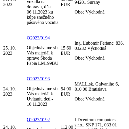
vozidla na
94201 Šurany
2023
EUR
dopravu, dňa
06.11.2023 ku
Obec Východná
kúpe snežného
pásového vozidla
O2023/0194
Ing. Ľubomír Ferianc, 836,
Objednávame si u
25. 10.
15,60
03232 Východná
Vás materiál k
2023
EUR
oprave Škoda
Obec Východná
Fabia LM199BU
O2023/0193
MALL.sk, Galvaniho 6,
Objednávame si u
24. 10.
54,90
810 00 Bratislava
Vás materiál k
2023
EUR
Uvítaniu detí -
Obec Východná
10.11.2023
O2023/0192
LDcentrum computers
s.r.o., SNP 171, 033 01
24. 10.
112,00