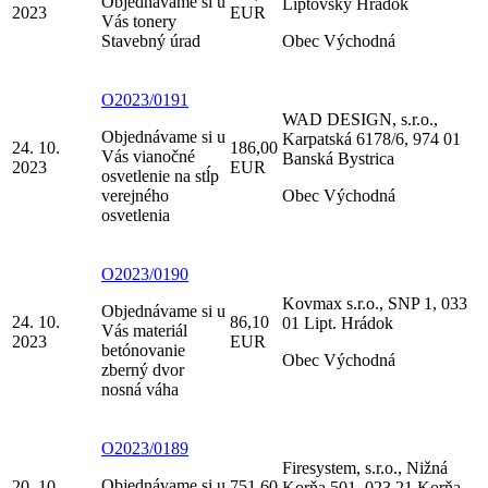
Objednávame si u
Liptovský Hrádok
2023
EUR
Vás tonery
Stavebný úrad
Obec Východná
O2023/0191
WAD DESIGN, s.r.o.,
Objednávame si u
Karpatská 6178/6, 974 01
24. 10.
186,00
Vás vianočné
Banská Bystrica
2023
EUR
osvetlenie na stĺp
verejného
Obec Východná
osvetlenia
O2023/0190
Kovmax s.r.o., SNP 1, 033
Objednávame si u
24. 10.
86,10
01 Lipt. Hrádok
Vás materiál
2023
EUR
betónovanie
Obec Východná
zberný dvor
nosná váha
O2023/0189
Firesystem, s.r.o., Nižná
Objednávame si u
20. 10.
751,60
Korňa 501, 023 21 Korňa