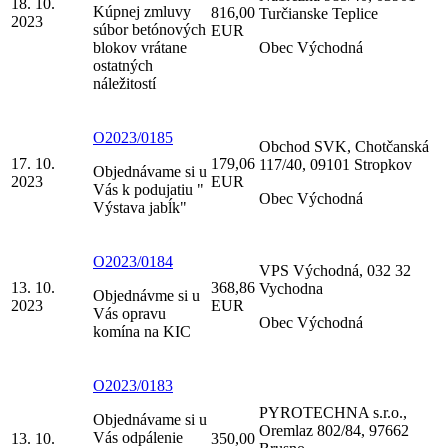
18. 10.
Kúpnej zmluvy
816,00
Turčianske Teplice
2023
súbor betónových
EUR
blokov vrátane
Obec Východná
ostatných
náležitostí
O2023/0185
Obchod SVK, Chotčanská
17. 10.
179,06
117/40, 09101 Stropkov
Objednávame si u
2023
EUR
Vás k podujatiu "
Obec Východná
Výstava jabĺk"
O2023/0184
VPS Východná, 032 32
13. 10.
368,86
Vychodna
Objednávme si u
2023
EUR
Vás opravu
Obec Východná
komína na KIC
O2023/0183
PYROTECHNA s.r.o.,
Objednávame si u
Oremlaz 802/84, 97662
Vás odpálenie
13. 10.
350,00