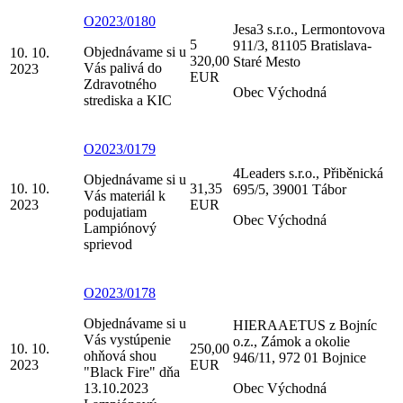
O2023/0180
Jesa3 s.r.o., Lermontovova
5
911/3, 81105 Bratislava-
Objednávame si u
10. 10.
320,00
Staré Mesto
Vás palivá do
2023
EUR
Zdravotného
Obec Východná
strediska a KIC
O2023/0179
4Leaders s.r.o., Přiběnická
Objednávame si u
10. 10.
31,35
695/5, 39001 Tábor
Vás materiál k
2023
EUR
podujatiam
Obec Východná
Lampiónový
sprievod
O2023/0178
Objednávame si u
HIERAAETUS z Bojníc
Vás vystúpenie
o.z., Zámok a okolie
10. 10.
250,00
ohňová shou
946/11, 972 01 Bojnice
2023
EUR
"Black Fire" dňa
13.10.2023
Obec Východná