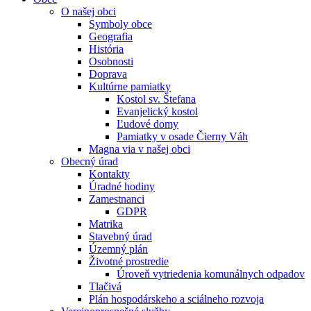
O našej obci
Symboly obce
Geografia
História
Osobnosti
Doprava
Kultúrne pamiatky
Kostol sv. Štefana
Evanjelický kostol
Ľudové domy
Pamiatky v osade Čierny Váh
Magna via v našej obci
Obecný úrad
Kontakty
Úradné hodiny
Zamestnanci
GDPR
Matrika
Stavebný úrad
Územný plán
Životné prostredie
Úroveň vytriedenia komunálnych odpadov
Tlačivá
Plán hospodárskeho a sciálneho rozvoja