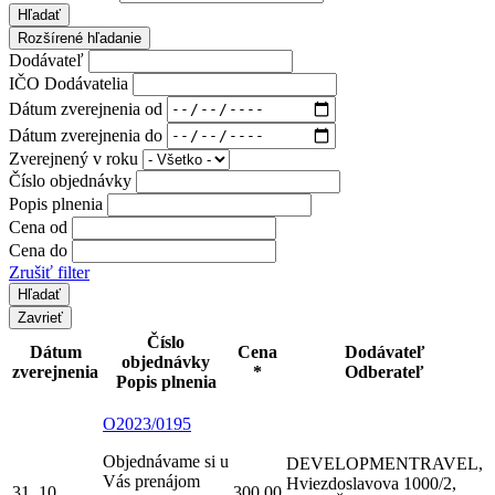
Hľadať
Rozšírené hľadanie
Dodávateľ
IČO Dodávatelia
Dátum zverejnenia od
Dátum zverejnenia do
Zverejnený v roku
Číslo objednávky
Popis plnenia
Cena od
Cena do
Zrušiť filter
Zavrieť
Číslo
Dátum
Cena
Dodávateľ
objednávky
zverejnenia
*
Odberateľ
Popis plnenia
O2023/0195
Objednávame si u
DEVELOPMENTRAVEL,
Vás prenájom
Hviezdoslavova 1000/2,
31. 10.
300,00