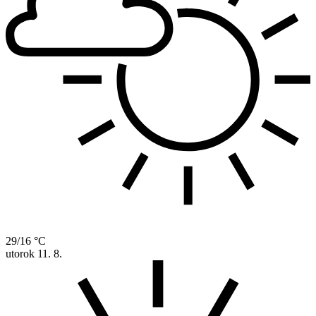
29/16 °C
utorok
11. 8.