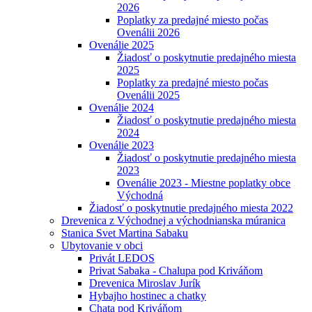
2026
Poplatky za predajné miesto počas
Ovenálii 2026
Ovenálie 2025
Žiadosť o poskytnutie predajného miesta
2025
Poplatky za predajné miesto počas
Ovenálii 2025
Ovenálie 2024
Žiadosť o poskytnutie predajného miesta
2024
Ovenálie 2023
Žiadosť o poskytnutie predajného miesta
2023
Ovenálie 2023 - Miestne poplatky obce
Východná
Žiadosť o poskytnutie predajného miesta 2022
Drevenica z Východnej a východnianska múranica
Stanica Svet Martina Sabaku
Ubytovanie v obci
Privát LEDOS
Privat Sabaka - Chalupa pod Kriváňom
Drevenica Miroslav Jurík
Hybajho hostinec a chatky
Chata pod Kriváňom