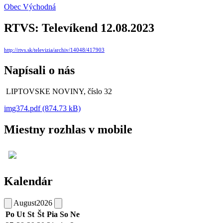
Obec Východná
RTVS: Televíkend 12.08.2023
http://rtvs.sk/televizia/archiv/14048/417903
Napísali o nás
LIPTOVSKE NOVINY, číslo 32
img374.pdf (874.73 kB)
Miestny rozhlas v mobile
Kalendár
August
2026
Po
Ut
St
Št
Pia
So
Ne