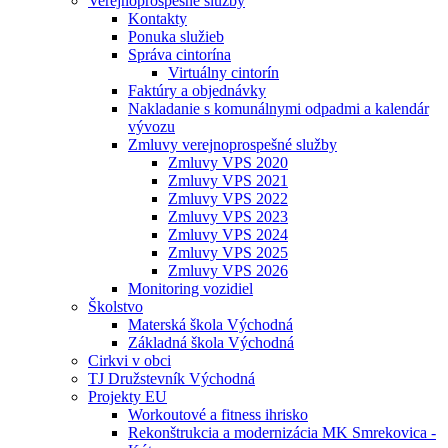
Verejnoprospešné služby
Kontakty
Ponuka služieb
Správa cintorína
Virtuálny cintorín
Faktúry a objednávky
Nakladanie s komunálnymi odpadmi a kalendár
vývozu
Zmluvy verejnoprospešné služby
Zmluvy VPS 2020
Zmluvy VPS 2021
Zmluvy VPS 2022
Zmluvy VPS 2023
Zmluvy VPS 2024
Zmluvy VPS 2025
Zmluvy VPS 2026
Monitoring vozidiel
Školstvo
Materská škola Východná
Základná škola Východná
Cirkvi v obci
TJ Družstevník Východná
Projekty EU
Workoutové a fitness ihrisko
Rekonštrukcia a modernizácia MK Smrekovica -