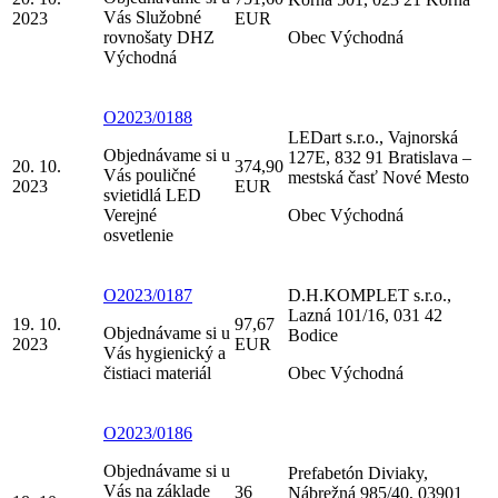
Vás Služobné
2023
EUR
rovnošaty DHZ
Obec Východná
Východná
O2023/0188
LEDart s.r.o., Vajnorská
Objednávame si u
127E, 832 91 Bratislava –
20. 10.
374,90
Vás pouličné
mestská časť Nové Mesto
2023
EUR
svietidlá LED
Verejné
Obec Východná
osvetlenie
O2023/0187
D.H.KOMPLET s.r.o.,
Lazná 101/16, 031 42
19. 10.
97,67
Objednávame si u
Bodice
2023
EUR
Vás hygienický a
čistiaci materiál
Obec Východná
O2023/0186
Objednávame si u
Prefabetón Diviaky,
Vás na základe
36
Nábrežná 985/40, 03901