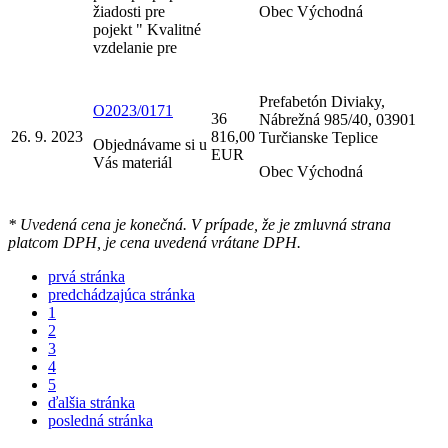
žiadosti pre
Obec Východná
pojekt " Kvalitné
vzdelanie pre
Prefabetón Diviaky,
O2023/0171
36
Nábrežná 985/40, 03901
26. 9. 2023
816,00
Turčianske Teplice
Objednávame si u
EUR
Vás materiál
Obec Východná
* Uvedená cena je konečná. V prípade, že je zmluvná strana
platcom DPH, je cena uvedená vrátane DPH.
prvá stránka
predchádzajúca stránka
1
2
3
4
5
ďalšia stránka
posledná stránka