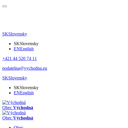
SK
Slovensky
SK
Slovensky
EN
English
+421 44 520 74 11
podatelna@vychodna.eu
SK
Slovensky
SK
Slovensky
EN
English
Obec
Východná
Obec
Východná
Obec