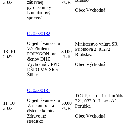
Brusno
zábavnej
2023
EUR
pyrotechniky
Obec Východná
Lampiónový
sprievod
O2023/0182
Objednávame si u
Ministerstvo vnútra SR,
Vás školenie
Pribinova 2, 81272
13. 10.
80,00
POLYGON pre
Bratislava
2023
EUR
členov DHZ
Východná v PPD
Obec Východná
DŠPO MV SR v
Žiline
O2023/0181
TOUP, s.r.o. Lipt. Porúbka,
Objednávame si u
321, 033 01 Liptovská
11. 10.
50,00
Vás kontrolu a
Porúbka
2023
EUR
čistenie komína
Zdravotné
Obec Východná
stredisko