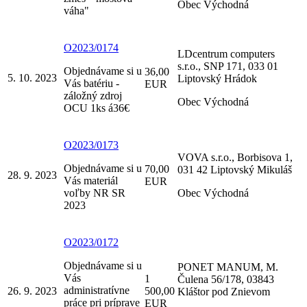
Obec Východná
váha"
O2023/0174
LDcentrum computers
s.r.o., SNP 171, 033 01
Objednávame si u
36,00
5. 10. 2023
Liptovský Hrádok
Vás batériu -
EUR
záložný zdroj
Obec Východná
OCU 1ks á36€
O2023/0173
VOVA s.r.o., Borbisova 1,
Objednávame si u
70,00
031 42 Liptovský Mikuláš
28. 9. 2023
Vás materiál
EUR
voľby NR SR
Obec Východná
2023
O2023/0172
Objednávame si u
PONET MANUM, M.
Vás
1
Čulena 56/178, 03843
administratívne
26. 9. 2023
500,00
Kláštor pod Znievom
práce pri príprave
EUR