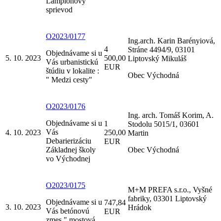
Lampiónový
sprievod
O2023/0177
Ing.arch. Karin Barényiová,
4
Stráne 4494/9, 03101
Objednávame si u
5. 10. 2023
500,00
Liptovský Mikuláš
Vás urbanistickú
EUR
štúdiu v lokalite :
Obec Východná
" Medzi cesty"
O2023/0176
Ing. arch. Tomáš Korim, A.
Objednávame si u
1
Stodolu 5015/1, 03601
Vás
4. 10. 2023
250,00
Martin
Debarierizáciu
EUR
Základnej školy
Obec Východná
vo Východnej
O2023/0175
M+M PREFA s.r.o., Vyšné
fabriky, 03301 Liptovský
Objednávame si u
747,84
3. 10. 2023
Hrádok
Vás betónovú
EUR
zmes " mostová