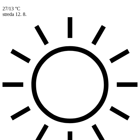
27/13 °C
streda
12. 8.