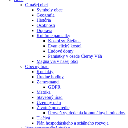
O našej obci
Symboly obce
Geografia
História
Osobnosti
Doprava
Kultúrne pamiatky
Kostol sv. Štefana
Evanjelický kostol
Ľudové domy
Pamiatky v osade Čierny Váh
Magna via v našej obci
Obecný úrad
Kontakty
Úradné hodiny
Zamestnanci
GDPR
Matrika
Stavebný úrad
Územný plán
Životné prostredie
Úroveň vytriedenia komunálnych odpadov
Tlačivá
Plán hospodárskeho a sciálneho rozvoja