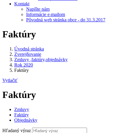
Kontakt
Napíšte nám
Informácie e-mailom
Pôvodná web stránka obce - do 31.3.2017
Faktúry
Úvodná stránka
Zverejňovanie
Zmluvy ,faktúry,objednávky
Rok 2020
Faktúry
Vytlačiť
Faktúry
Zmluvy
Faktúry
Objednávky
Hľadaný výraz