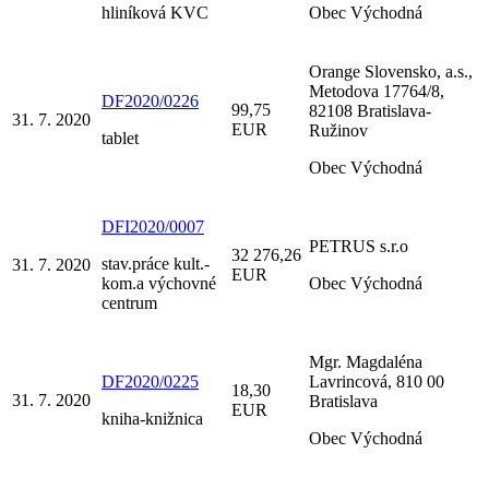
hliníková KVC
Obec Východná
Orange Slovensko, a.s.,
Metodova 17764/8,
DF2020/0226
99,75
82108 Bratislava-
31. 7. 2020
EUR
Ružinov
tablet
Obec Východná
DFI2020/0007
PETRUS s.r.o
32 276,26
stav.práce kult.-
31. 7. 2020
EUR
kom.a výchovné
Obec Východná
centrum
Mgr. Magdaléna
DF2020/0225
Lavrincová, 810 00
18,30
31. 7. 2020
Bratislava
EUR
kniha-knižnica
Obec Východná