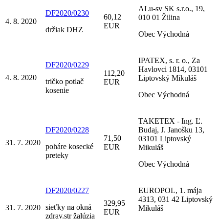
ALu-sv SK s.r.o., 19,
DF2020/0230
60,12
010 01 Žilina
4. 8. 2020
EUR
držiak DHZ
Obec Východná
IPATEX, s. r. o., Za
DF2020/0229
Havlovci 1814, 03101
112,20
4. 8. 2020
Liptovský Mikuláš
tričko potlač
EUR
kosenie
Obec Východná
TAKETEX - Ing. Ľ.
DF2020/0228
Budaj, J. Janošku 13,
71,50
03101 Liptovský
31. 7. 2020
poháre kosecké
EUR
Mikuláš
preteky
Obec Východná
DF2020/0227
EUROPOL, 1. mája
4313, 031 42 Liptovský
329,95
sieťky na okná
31. 7. 2020
Mikuláš
EUR
zdrav.str žalúzia