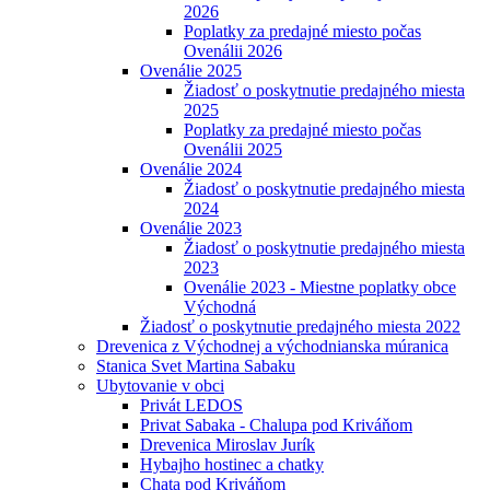
2026
Poplatky za predajné miesto počas
Ovenálii 2026
Ovenálie 2025
Žiadosť o poskytnutie predajného miesta
2025
Poplatky za predajné miesto počas
Ovenálii 2025
Ovenálie 2024
Žiadosť o poskytnutie predajného miesta
2024
Ovenálie 2023
Žiadosť o poskytnutie predajného miesta
2023
Ovenálie 2023 - Miestne poplatky obce
Východná
Žiadosť o poskytnutie predajného miesta 2022
Drevenica z Východnej a východnianska múranica
Stanica Svet Martina Sabaku
Ubytovanie v obci
Privát LEDOS
Privat Sabaka - Chalupa pod Kriváňom
Drevenica Miroslav Jurík
Hybajho hostinec a chatky
Chata pod Kriváňom