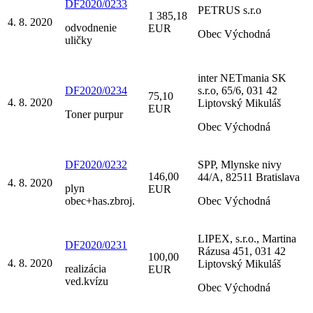
DF2020/0233
PETRUS s.r.o
1 385,18
4. 8. 2020
odvodnenie
EUR
Obec Východná
uličky
inter NETmania SK
DF2020/0234
s.r.o, 65/6, 031 42
75,10
4. 8. 2020
Liptovský Mikuláš
EUR
Toner purpur
Obec Východná
DF2020/0232
SPP, Mlynske nivy
146,00
44/A, 82511 Bratislava
4. 8. 2020
plyn
EUR
obec+has.zbroj.
Obec Východná
LIPEX, s.r.o., Martina
DF2020/0231
Rázusa 451, 031 42
100,00
4. 8. 2020
Liptovský Mikuláš
realizácia
EUR
ved.kvízu
Obec Východná