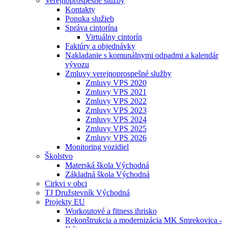
Verejnoprospešné služby
Kontakty
Ponuka služieb
Správa cintorína
Virtuálny cintorín
Faktúry a objednávky
Nakladanie s komunálnymi odpadmi a kalendár
vývozu
Zmluvy verejnoprospešné služby
Zmluvy VPS 2020
Zmluvy VPS 2021
Zmluvy VPS 2022
Zmluvy VPS 2023
Zmluvy VPS 2024
Zmluvy VPS 2025
Zmluvy VPS 2026
Monitoring vozidiel
Školstvo
Materská škola Východná
Základná škola Východná
Cirkvi v obci
TJ Družstevník Východná
Projekty EU
Workoutové a fitness ihrisko
Rekonštrukcia a modernizácia MK Smrekovica -