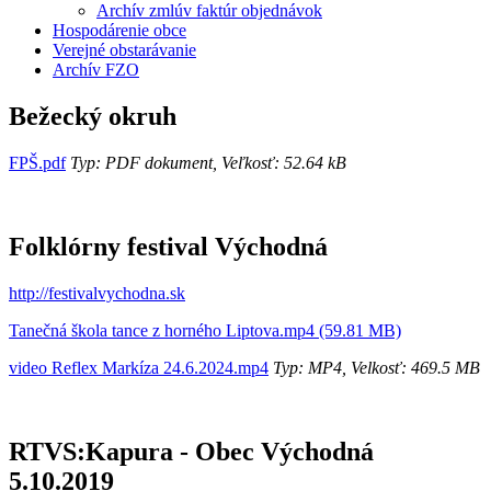
Archív zmlúv faktúr objednávok
Hospodárenie obce
Verejné obstarávanie
Archív FZO
Bežecký okruh
FPŠ.pdf
Typ: PDF dokument, Veľkosť: 52.64 kB
Folklórny festival Východná
http://festivalvychodna.sk
Tanečná škola tance z horného Liptova.mp4 (59.81 MB)
video Reflex Markíza 24.6.2024.mp4
Typ: MP4, Velkosť: 469.5 MB
RTVS:Kapura - Obec Východná
5.10.2019