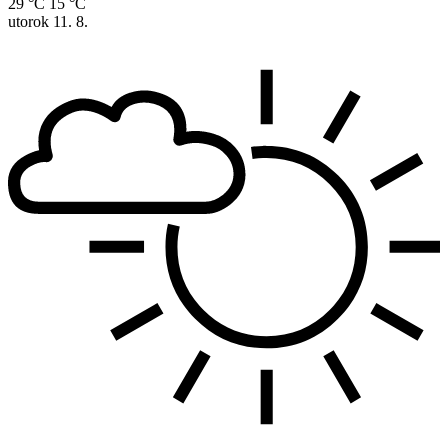
29 °C
15 °C
utorok
11. 8.