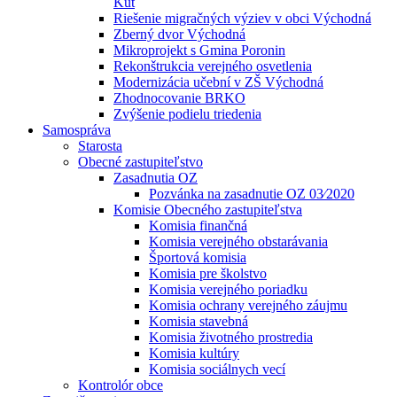
Kút
Riešenie migračných výziev v obci Východná
Zberný dvor Východná
Mikroprojekt s Gmina Poronin
Rekonštrukcia verejného osvetlenia
Modernizácia učební v ZŠ Východná
Zhodnocovanie BRKO
Zvýšenie podielu triedenia
Samospráva
Starosta
Obecné zastupiteľstvo
Zasadnutia OZ
Pozvánka na zasadnutie OZ 03⁄2020
Komisie Obecného zastupiteľstva
Komisia finančná
Komisia verejného obstarávania
Športová komisia
Komisia pre školstvo
Komisia verejného poriadku
Komisia ochrany verejného záujmu
Komisia stavebná
Komisia životného prostredia
Komisia kultúry
Komisia sociálnych vecí
Kontrolór obce