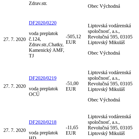
Zdrav.str.
Obec Východná
DF2020/0220
Liptovská vodárenská
spoločnosť, a.s.,
voda preplatok
-505,12
Revolučná 595, 03105
č.124,
27. 7. 2020
EUR
Liptovský Mikuláš
Zdrav.str.,Chatky,
Kamenický AMF,
Obec Východná
TJ
Liptovská vodárenská
DF2020/0219
spoločnosť, a.s.,
-51,00
Revolučná 595, 03105
27. 7. 2020
voda preplatok
EUR
Liptovský Mikuláš
OCÚ
Obec Východná
Liptovská vodárenská
DF2020/0218
spoločnosť, a.s.,
-11,65
Revolučná 595, 03105
27. 7. 2020
voda preplatok
EUR
Liptovský Mikuláš
HD