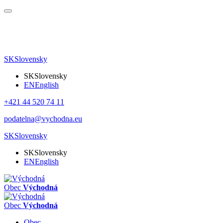
SK
Slovensky
SK
Slovensky
EN
English
+421 44 520 74 11
podatelna@vychodna.eu
SK
Slovensky
SK
Slovensky
EN
English
Obec
Východná
Obec
Východná
Obec