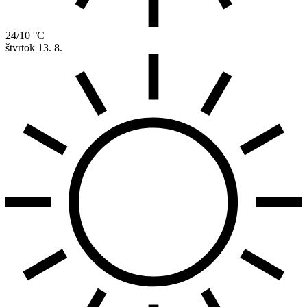
24/10 °C
štvrtok
13. 8.