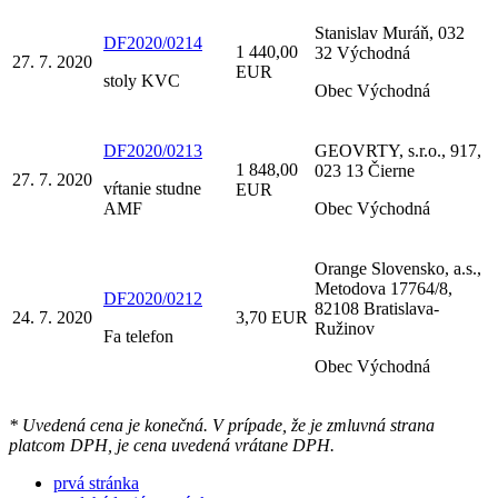
Stanislav Muráň, 032
DF2020/0214
1 440,00
32 Východná
27. 7. 2020
EUR
stoly KVC
Obec Východná
DF2020/0213
GEOVRTY, s.r.o., 917,
1 848,00
023 13 Čierne
27. 7. 2020
vŕtanie studne
EUR
AMF
Obec Východná
Orange Slovensko, a.s.,
Metodova 17764/8,
DF2020/0212
82108 Bratislava-
24. 7. 2020
3,70 EUR
Ružinov
Fa telefon
Obec Východná
* Uvedená cena je konečná. V prípade, že je zmluvná strana
platcom DPH, je cena uvedená vrátane DPH.
prvá stránka