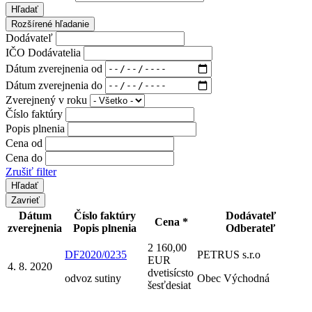
Hľadať
Rozšírené hľadanie
Dodávateľ
IČO Dodávatelia
Dátum zverejnenia od
Dátum zverejnenia do
Zverejnený v roku
Číslo faktúry
Popis plnenia
Cena od
Cena do
Zrušiť filter
Zavrieť
Dátum
Číslo faktúry
Dodávateľ
Cena *
zverejnenia
Popis plnenia
Odberateľ
2 160,00
DF2020/0235
PETRUS s.r.o
EUR
4. 8. 2020
dvetisícsto
odvoz sutiny
Obec Východná
šesťdesiat