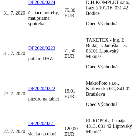
DF2020/0224
D.H.KOMPLET s.r.o.,
Lazná 101/16, 031 42
75,30
čistiace potreby,
31. 7. 2020
Bodice
EUR
mat.priama
spotreba
Obec Východná
TAKETEX - Ing. Ľ.
Budaj, J. Janošku 13,
DF2020/0223
71,50
03101 Liptovský
31. 7. 2020
EUR
Mikuláš
poháre DHZ
Obec Východná
MakroFoto s.r.o.,
DF2020/0222
Karloveska 6C, 841 05
15,01
27. 7. 2020
Bratislava
EUR
púzdro na tablet
Obec Východná
EUROPOL, 1. mája
DF2020/0221
4313, 031 42 Liptovský
120,00
27. 7. 2020
Mikuláš
sieťka na okná
EUR